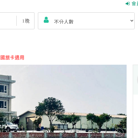
會
1
晚
｜
國旅卡適用