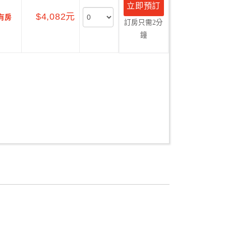
立即預訂
$4,082元
有房
訂房只需2分
鐘