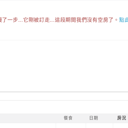
慢了一步...它剛被訂走...這段期間我們沒有空房了。
點
餐食
日期
房況