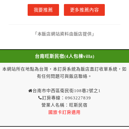
乙方接受甲方訂房後，甲方入住前，乙方預收取總
我要推薦
更多推薦內容
房費30%為定金
第七條（甲方解約時定金之退還）
甲方解約時，應通知乙方，並得要求乙方依下列標
準返還已繳之定金金額：
「本飯店網站資料由飯店提供」
一、甲方解約通知於預定住宿日前第十四日以前到達
者，得請求乙方退還已付定金百分之百。
二、甲方解約通知於預定住宿日前第十日至第十三日到
台南旺斯民宿(4人包棟villa)
達者，得請求乙方退還已付定金百分之七十。
三、甲方解約通知於預定住宿日前第七日至第九日到達
本網站所在地點為台灣，本訂房系統為飯店直訂收單系統，如
者，得請求乙方退還已付定金百分之五十。
有任何問題可與飯店聯絡。
四、甲方解約通知於預定住宿日前第四日至第六日到達
者，得請求乙方退還已付定金百分之四十。
台南市中西區衛民街108巷2號之1
五、甲方解約通知於預定住宿日前第二日至第三日到達
訂房專線：0963227839
者，得請求乙方退還已付定金百分之三十。
營業人名稱：旺斯民宿
六、甲方解約通知於預定住宿日前第一日到達者，得請
國旅卡訂房適用
求乙方退還已付定金百分之二十。
七、甲方解約通知於預定住宿日當日到達或未為解約通