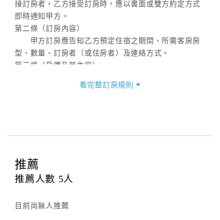
接訂房者，乙方接受訂房時，應以書面或雙方約定方式
即時通知甲方。
第二條（訂房內容）
甲方訂房應告知乙方預定住宿之期間、所需客房房
型、數量、訂房者（或住房者）及連絡方式。
第三條（房價及其內容）
乙方接受甲方訂房時，應確定住宿期間、房型、數
看完整訂房規則
量及房價，並應依第一條約定通知甲方，且非經甲方同
意，不得變更。
本契約之房價經雙方合意，依網路售價計費（含稅
金及服務費），乙方除提供住宿外，尚包括（依預訂專
案內容提供之服務）。
第四條（入住、退房時間）
推薦
甲方入住及退房之時間依飯店現場規定。但甲、乙
雙方另有約定者，從其約定。第五條（付款方式）
推薦人數
5
人
甲、乙雙方同意本契約之付款方式依乙方提供方
式。
目前尚無人推薦
第六條（定金或預收房價總金額之收取）