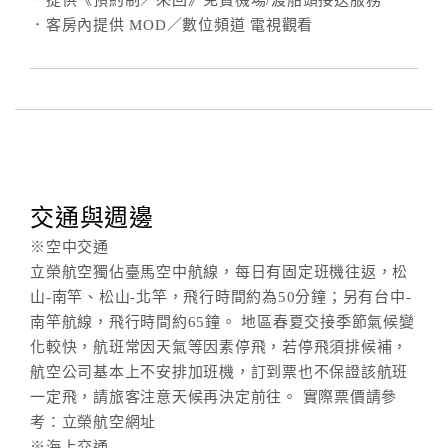
．提供《預約制／來回》免費機場/渡船頭接送服務
．客房內提供 MOD／數位頻道 電視觀看
交通與週邊
※空中交通
立榮航空獨佔臺馬空中航線，每日有固定班機往返，松
山-南竿、松山-北竿，飛行時間約為50分鐘；另有台中-
南竿航線，飛行時間約65鐘。 地區春夏交接季節氣候變
化較快，航班常因天氣等因素停飛，若停飛須排候補，
航空公司基本上不安排加班機，訂到票也不保證該航班
一定飛，請旅客注意天候再決定前往。 實際票價請參
考：立榮航空網址
※海上交通