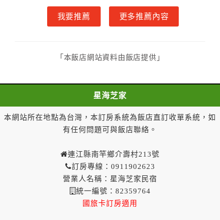
雙方另有約定者，從其約定。第五條（付款方式）
我要推薦
更多推薦內容
甲、乙雙方同意本契約之付款方式依乙方提供方
式。
第六條（定金或預收房價總金額之收取）
乙方接受甲方訂房後，甲方入住前，乙方預收取總
「本飯店網站資料由飯店提供」
房費50%為定金
第七條（甲方解約時定金之退還）
甲方解約時，應通知乙方，並得要求乙方依下列標
星海芝家
準返還已繳之定金金額：
一、甲方解約通知於預定住宿日前第十四日以前到達
本網站所在地點為台灣，本訂房系統為飯店直訂收單系統，如
者，得請求乙方退還已付定金百分之百。
有任何問題可與飯店聯絡。
二、甲方解約通知於預定住宿日前第十日至第十三日到
達者，得請求乙方退還已付定金百分之七十。
連江縣南竿鄉介壽村213號
三、甲方解約通知於預定住宿日前第七日至第九日到達
訂房專線：0911902623
者，得請求乙方退還已付定金百分之五十。
營業人名稱：星海芝家民宿
四、甲方解約通知於預定住宿日前第四日至第六日到達
統一編號：82359764
者，得請求乙方退還已付定金百分之四十。
國旅卡訂房適用
五、甲方解約通知於預定住宿日前第二日至第三日到達