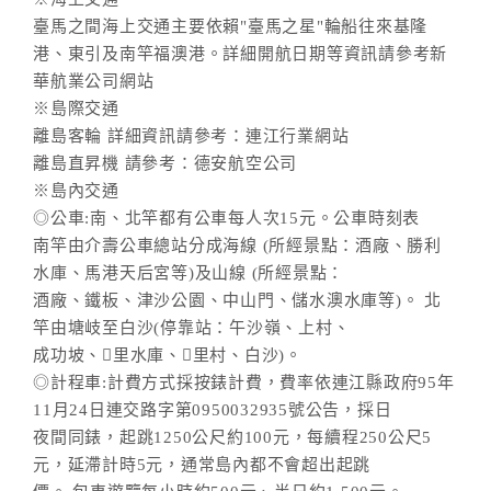
臺馬之間海上交通主要依賴"臺馬之星"輪船往來基隆
港、東引及南竿福澳港。詳細開航日期等資訊請參考新
華航業公司網站
※島際交通
離島客輪 詳細資訊請參考：連江行業網站
離島直昇機 請參考：德安航空公司
※島內交通
◎公車:南、北竿都有公車每人次15元。公車時刻表
南竿由介壽公車總站分成海線 (所經景點：酒廠、勝利
水庫、馬港天后宮等)及山線 (所經景點：
酒廠、鐵板、津沙公園、中山門、儲水澳水庫等)。 北
竿由塘岐至白沙(停靠站：午沙嶺、上村、
成功坡、里水庫、里村、白沙)。
◎計程車:計費方式採按錶計費，費率依連江縣政府95年
11月24日連交路字第0950032935號公告，採日
夜間同錶，起跳1250公尺約100元，每續程250公尺5
元，延滯計時5元，通常島內都不會超出起跳