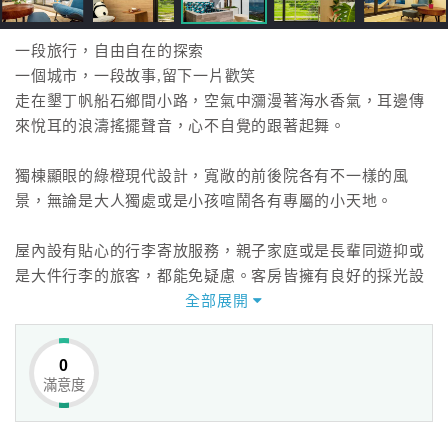
一段旅行，自由自在的探索
一個城市，一段故事,留下一片歡笑
走在墾丁帆船石鄉間小路，空氣中瀰漫著海水香氣，耳邊傳
來悅耳的浪濤搖擺聲音，心不自覺的跟著起舞。
獨棟顯眼的綠橙現代設計，寬敞的前後院各有不一樣的風
景，無論是大人獨處或是小孩喧鬧各有專屬的小天地。
屋內設有貼心的行李寄放服務，親子家庭或是長輩同遊抑或
是大件行李的旅客，都能免疑慮。客房皆擁有良好的採光設
計配上大片的窗戶，大自然的景色成為了山海晴旅最經典的
全部展開
畫作。
0
滿意度