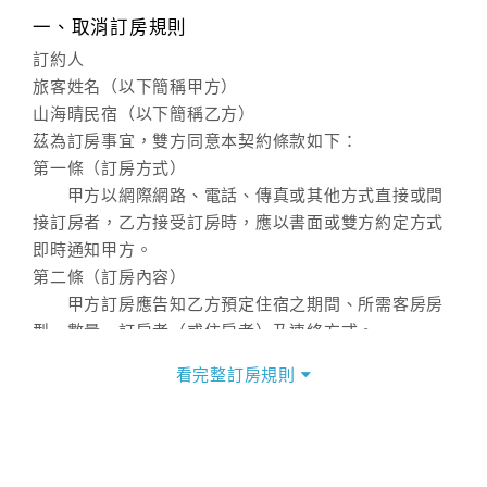
一、取消訂房規則
訂約人
旅客姓名（以下簡稱甲方）
山海晴民宿（以下簡稱乙方）
茲為訂房事宜，雙方同意本契約條款如下：
第一條（訂房方式）
甲方以網際網路、電話、傳真或其他方式直接或間
接訂房者，乙方接受訂房時，應以書面或雙方約定方式
即時通知甲方。
第二條（訂房內容）
甲方訂房應告知乙方預定住宿之期間、所需客房房
型、數量、訂房者（或住房者）及連絡方式。
第三條（房價及其內容）
看完整訂房規則
乙方接受甲方訂房時，應確定住宿期間、房型、數
量及房價，並應依第一條約定通知甲方，且非經甲方同
意，不得變更。
本契約之房價經雙方合意，依網路售價計費（含稅