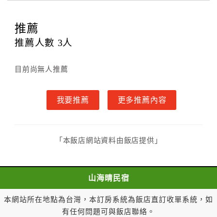
金及服務費），乙方除提供住宿外，尚包括（依預訂專
案內容提供之服務）。
推薦
第四條（入住、退房時間）
甲方入住及退房之時間依飯店現場規定。但甲、乙
推薦人數
3
人
雙方另有約定者，從其約定。第五條（付款方式）
甲、乙雙方同意本契約之付款方式依乙方提供方
目前尚無人推薦
式。
第六條（定金或預收房價總金額之收取）
我要推薦
更多推薦內容
乙方接受甲方訂房後，甲方入住前，乙方預收取房
價總金額100%
第七條（甲方解約時定金之退還）
甲方解約時，應通知乙方，並得要求乙方依下列標
「本飯店網站資料由飯店提供」
準返還已繳之預收房價總金額：
一、 甲方解約通知於預定住宿日前第三日以前到達
者，乙方應退還預收約定房價總金額百分之百。
山海晴民宿
二、 甲方解約通知於預定住宿日前第一日至第二日
到達者，乙方應退還預收約定房價總金額百分之五十。
本網站所在地點為台灣，本訂房系統為飯店直訂收單系統，如
三、 甲方解約通知於預定住宿日當日到達或未為解
有任何問題可與飯店聯絡。