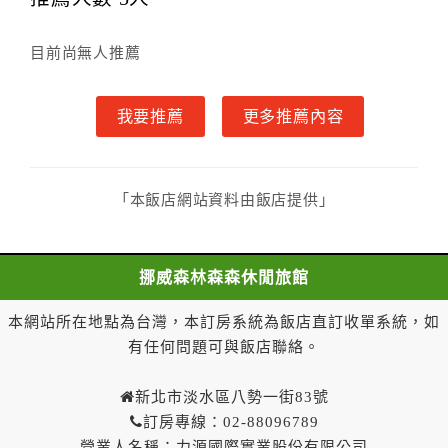
甲、乙雙方同意本契約之付款方式依乙方提供方
式。
目前尚無人推薦
第六條（定金或預收房價總金額之收取）
乙方接受甲方訂房後，甲方入住前，乙方預收取房
我要推薦
更多推薦內容
價總金額
第七條（甲方解約時定金之退還）
甲方解約時，應通知乙方，並得要求乙方依下列標
準返還已繳之預收房價總金額：
「本飯店網站資料由飯店提供」
一、 甲方解約通知於預定住宿日前第三日以前到達
者，乙方應退還預收約定房價總金額百分之百。
二、 甲方解約通知於預定住宿日前第一日至第二日
挪威森林森森休閒旅館
到達者，乙方應退還預收約定房價總金額百分之五十。
三、 甲方解約通知於預定住宿日當日到達或未為解
本網站所在地點為台灣，本訂房系統為飯店直訂收單系統，如
約通知者，乙方得不退還預收約定房價總金額。
有任何問題可與飯店聯絡。
一年內保留已付金額作為日後消費折抵使用：
一、甲方解約通知於預定住宿日當日前到達者，得請求
新北市淡水區八勢一街83號
乙方於一年內保留已付金額作為甲方日後消費折抵使
訂房專線：02-88096789
用。乙方不得對甲方已付金額的折抵使用作不合理之限
營業人名稱：力源國際實業股份有限公司