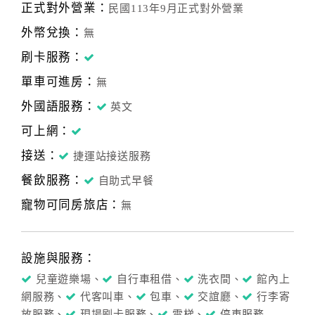
正式對外營業：
民國113年9月正式對外營業
外幣兌換：
無
刷卡服務：
單車可進房：
無
外國語服務：
英文
可上網：
接送：
捷運站接送服務
餐飲服務：
自助式早餐
寵物可同房旅店：
無
設施與服務：
兒童遊樂場、
自行車租借、
洗衣間、
館內上
網服務、
代客叫車、
包車、
交誼廳、
行李寄
放服務、
現場刷卡服務、
電梯、
停車服務