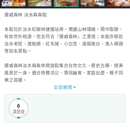
挪威森林 淡水森森館
本館位於淡水紅樹林捷運站旁，周邊山林環繞，鬧中取靜，
有如世外桃源，完全符合『挪威森林』之意境；本館亦鄰近
淡水老街、渡船頭、紅毛城、小白宮、滬尾砲台、漁人碼頭
等知名景點。
挪威森林淡水森森休閒旅館集合在地文化、歷史古蹟、絕美
風景於一身，適合商務洽公、情侶幽會、家庭出遊、親子同
樂之首選。
全部展開
0
館內提供七種客房等級；青山森森、藍天森森、白雲森森、
滿意度
綠水森森、森森雅致、森森家庭、森森精緻，提供不同需求
之旅客，每間客房提供獨立空調、43吋平面電視、隨選影音