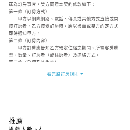
茲為訂房事宜，雙方同意本契約條款如下：
第一條（訂房方式）
甲方以網際網路、電話、傳真或其他方式直接或間
接訂房者，乙方接受訂房時，應以書面或雙方約定方式
即時通知甲方。
第二條（訂房內容）
甲方訂房應告知乙方預定住宿之期間、所需客房房
型、數量、訂房者（或住房者）及連絡方式。
第三條（房價及其內容）
乙方接受甲方訂房時，應確定住宿期間、房型、數
看完整訂房規則
量及房價，並應依第一條約定通知甲方，且非經甲方同
意，不得變更。
本契約之房價經雙方合意，依網路售價計費（含稅
金及服務費），乙方除提供住宿外，尚包括（依預訂專
案內容提供之服務）。
第四條（入住、退房時間）
推薦
甲方入住及退房之時間依飯店現場規定。但甲、乙
雙方另有約定者，從其約定。第五條（付款方式）
推薦人數
5
人