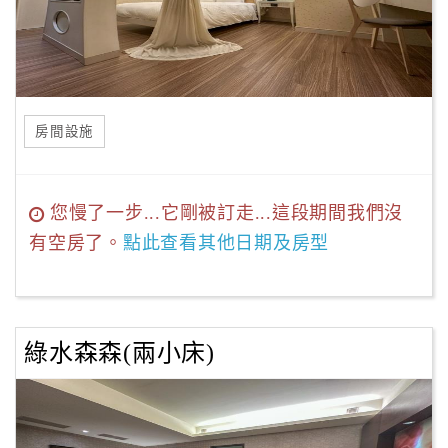
房間設施
您慢了一步...它剛被訂走...這段期間我們沒
有空房了。
點此查看其他日期及房型
綠水森森(兩小床)