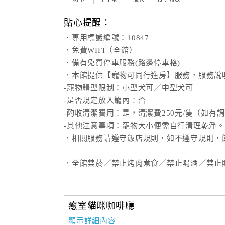
貼心提醒：
．專用標識編號：10847
．免費WIFI（全館）
．備有免費停車服務(路邊停車格)
．本館提供【寵物可同行進房】服務，服務說
-寵物體型限制：小型犬可／中型犬可
-是否規定放入籠內：否
-酌收清潔費用：是，清潔費250元/隻（如有
-其他注意事項：寵物大小便需自行清理乾淨。
．相關服務請遵守飯店規則，如不遵守規則，
．全館禁菸／禁止烤肉煮食／禁止喝酒／禁止
癒室貓咪咖啡廳
顯示詳細內容