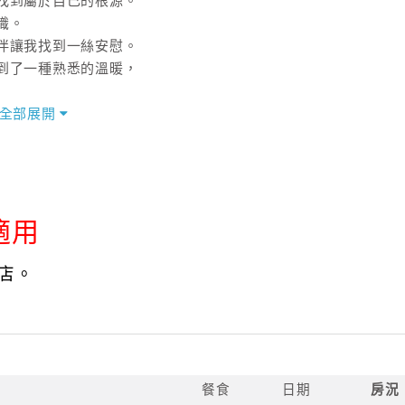
找到屬於自己的根源。
識。
伴讓我找到一絲安慰。
到了一種熟悉的溫暖，
全部展開
的療癒，
這片土地深處的溫暖。
適用
原住民文化體驗 ＃台東動物療癒住宿 ＃台東特色民宿推薦
推薦 ＃台東旅遊住宿 ＃台東咖啡廳
店。
餐食
日期
房況