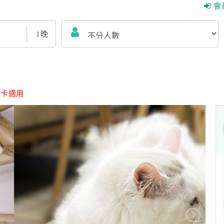
會
1
晚
旅卡適用