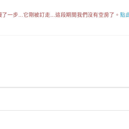
慢了一步...它剛被訂走...這段期間我們沒有空房了。
點