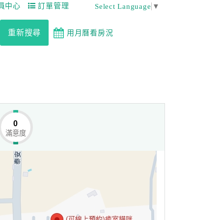
員中心
訂單管理
Select Language
▼
重新搜尋
用月曆看房況
0
滿意度