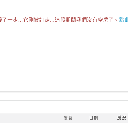
慢了一步...它剛被訂走...這段期間我們沒有空房了。
點
餐食
日期
房況