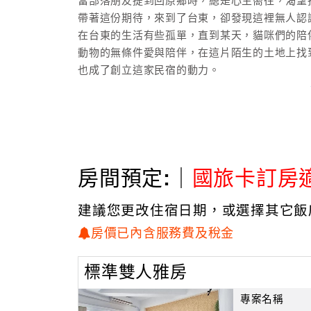
當部落朋友提到回原鄉時，總是心生嚮往，渴望
帶著這份期待，來到了台東，卻發現這裡無人認
在台東的生活有些孤單，直到某天，貓咪們的陪
動物的無條件愛與陪伴，在這片陌生的土地上找
也成了創立這家民宿的動力。
透過癒室貓咪咖啡廳民宿，
希望每一位來到這裡的旅人，不僅能感受到動物
也能接觸到原民文化的美麗。
在這裡，希望每位旅人能放鬆心靈，從中體會到
房間預定:｜
國旅卡訂房
＃台東寵物友善民宿​ ＃台東貓咪咖啡廳 ＃台東
＃台東市區民宿 ＃台東仁八街住宿 ＃台東民宿
建議您更改住宿日期，或選擇其它飯
房價已內含服務費及稅金
標準雙人雅房
專案名稱