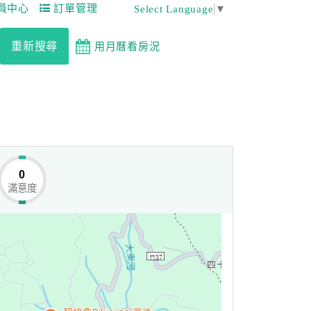
員中心
訂單管理
Select Language
▼
重新搜尋
用月曆看房況
0
滿意度