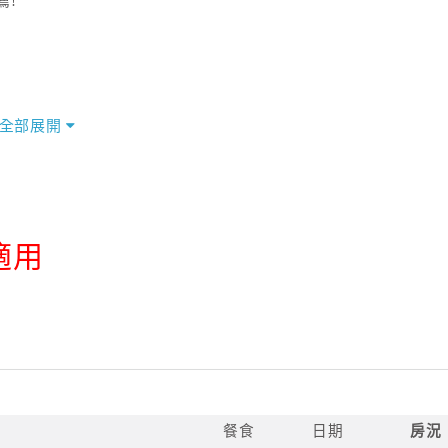
薦!
全部展開
適用
餐食
日期
房況