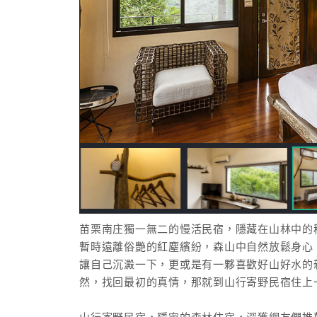
苗栗南庄獨一無二的慢活民宿，隱藏在山林中的
暫時遠離俗艷的紅塵繽紛，森山中自然放鬆身心
讓自己沉澱一下，更或是有一夥喜歡好山好水的
然，找回最初的真情，那就到山行寄野民宿住上