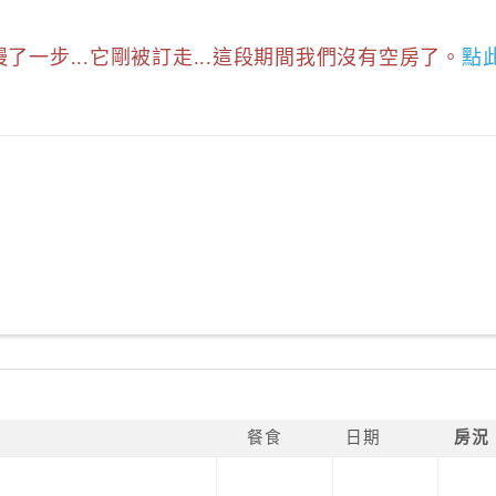
慢了一步...它剛被訂走...這段期間我們沒有空房了。
點
餐食
日期
房況