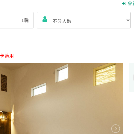
會
1
晚
卡適用