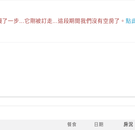
慢了一步...它剛被訂走...這段期間我們沒有空房了。
點
餐食
日期
房況