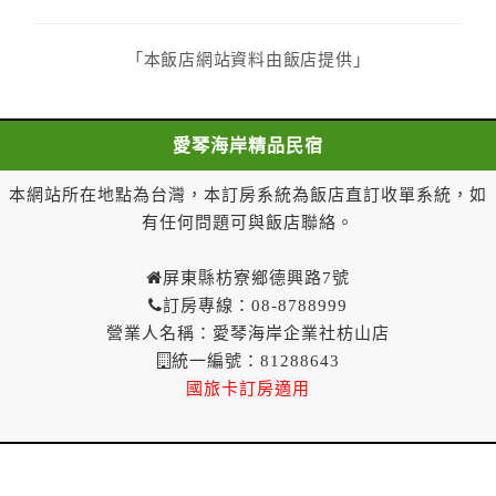
房費30%為定金
第七條（甲方解約時定金之退還）
「本飯店網站資料由飯店提供」
甲方解約時，應通知乙方，並得要求乙方依下列標
準返還已繳之定金金額：
一、甲方解約通知於預定住宿日前第十四日以前到達
愛琴海岸精品民宿
者，得請求乙方退還已付定金百分之百。
二、甲方解約通知於預定住宿日前第十日至第十三日到
本網站所在地點為台灣，本訂房系統為飯店直訂收單系統，如
達者，得請求乙方退還已付定金百分之七十。
有任何問題可與飯店聯絡。
三、甲方解約通知於預定住宿日前第七日至第九日到達
者，得請求乙方退還已付定金百分之五十。
屏東縣枋寮鄉德興路7號
四、甲方解約通知於預定住宿日前第四日至第六日到達
訂房專線：08-8788999
者，得請求乙方退還已付定金百分之四十。
營業人名稱：愛琴海岸企業社枋山店
五、甲方解約通知於預定住宿日前第二日至第三日到達
統一編號：81288643
者，得請求乙方退還已付定金百分之三十。
國旅卡訂房適用
六、甲方解約通知於預定住宿日前第一日到達者，得請
求乙方退還已付定金百分之二十。
七、甲方解約通知於預定住宿日當日到達或未為解約通
知者，乙方得不退還甲方已付全部定金。