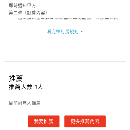
即時通知甲方。
第二條（訂房內容）
甲方訂房應告知乙方預定住宿之期間、所需客房房
型、數量、訂房者（或住房者）及連絡方式。
看完整訂房規則
第三條（房價及其內容）
乙方接受甲方訂房時，應確定住宿期間、房型、數
量及房價，並應依第一條約定通知甲方，且非經甲方同
意，不得變更。
本契約之房價經雙方合意，依網路售價計費（含稅
金及服務費），乙方除提供住宿外，尚包括（依預訂專
推薦
案內容提供之服務）。
第四條（入住、退房時間）
推薦人數
3
人
甲方入住及退房之時間依飯店現場規定。但甲、乙
雙方另有約定者，從其約定。第五條（付款方式）
目前尚無人推薦
甲、乙雙方同意本契約之付款方式依乙方提供方
式。
我要推薦
更多推薦內容
第六條（定金或預收房價總金額之收取）
乙方接受甲方訂房後，甲方入住前，乙方預收取總