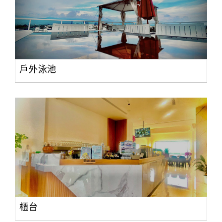
戶外泳池
櫃台