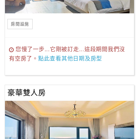
房間設施
您慢了一步...它剛被訂走...這段期間我們沒
有空房了。
點此查看其他日期及房型
豪華雙人房