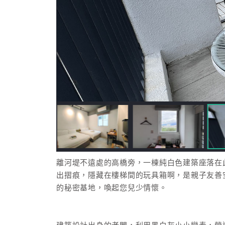
離河堤不遠處的高橋旁，一棟純白色建築座落在
出摺痕，隱藏在樓梯間的玩具箱啊，是親子友善
的秘密基地，喚起您兒少情懷。