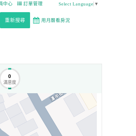
員中心
訂單管理
Select Language
▼
重新搜尋
用月曆看房況
0
滿意度