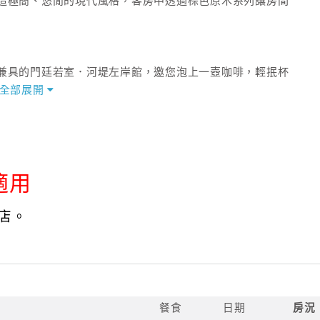
造極簡、悠閒的現代風格，客房中透過棕色原木系列讓房間
兼具的門廷若室．河堤左岸館，邀您泡上一壺咖啡，輕抿杯
全部展開
適用
店。
餐食
日期
房況