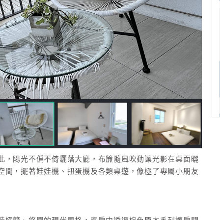
此，陽光不偏不倚灑落大廳，布簾隨風吹動讓光影在桌面曬
空間，擺著娃娃機、扭蛋機及各類桌遊，像極了專屬小朋友