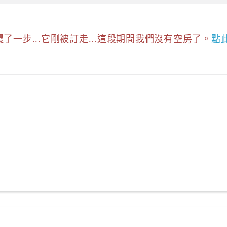
慢了一步...它剛被訂走...這段期間我們沒有空房了。
點