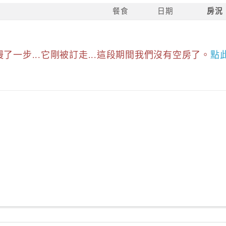
餐食
日期
房況
慢了一步...它剛被訂走...這段期間我們沒有空房了。
點