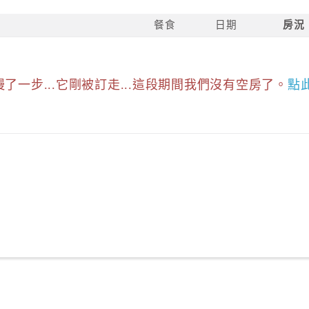
餐食
日期
房況
慢了一步...它剛被訂走...這段期間我們沒有空房了。
點