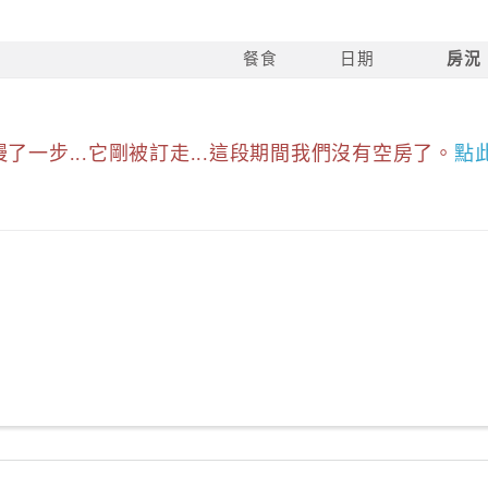
餐食
日期
房況
慢了一步...它剛被訂走...這段期間我們沒有空房了。
點