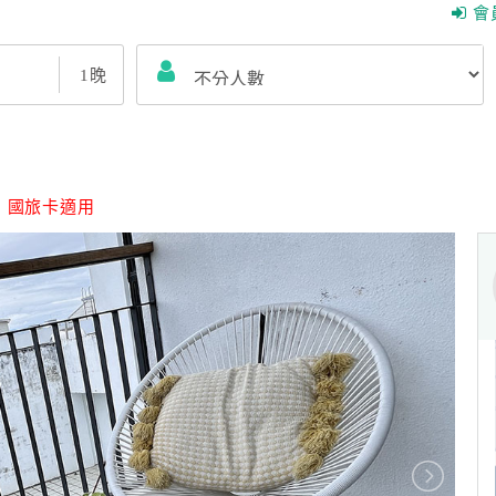
會
1
晚
｜
國旅卡適用