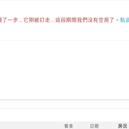
慢了一步...它剛被訂走...這段期間我們沒有空房了。
點
餐食
日期
房況