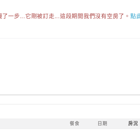
慢了一步...它剛被訂走...這段期間我們沒有空房了。
點
餐食
日期
房況