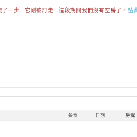
慢了一步...它剛被訂走...這段期間我們沒有空房了。
點
餐食
日期
房況