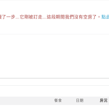
慢了一步...它剛被訂走...這段期間我們沒有空房了。
點
餐食
日期
房況