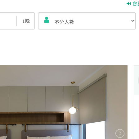
會
1
晚