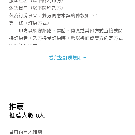
旅客姓名（以下簡稱甲方）
沐築民宿（以下簡稱乙方）
茲為訂房事宜，雙方同意本契約條款如下：
第一條（訂房方式）
甲方以網際網路、電話、傳真或其他方式直接或間
接訂房者，乙方接受訂房時，應以書面或雙方約定方式
即時通知甲方。
第二條（訂房內容）
看完整訂房規則
甲方訂房應告知乙方預定住宿之期間、所需客房房
型、數量、訂房者（或住房者）及連絡方式。
第三條（房價及其內容）
乙方接受甲方訂房時，應確定住宿期間、房型、數
量及房價，並應依第一條約定通知甲方，且非經甲方同
意，不得變更。
推薦
本契約之房價經雙方合意，依網路售價計費（含稅
金及服務費），乙方除提供住宿外，尚包括（依預訂專
推薦人數
6
人
案內容提供之服務）。
第四條（入住、退房時間）
目前尚無人推薦