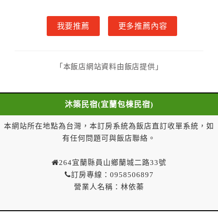
甲方入住及退房之時間依飯店現場規定。但甲、乙
雙方另有約定者，從其約定。
我要推薦
更多推薦內容
第五條（付款方式）
甲、乙雙方同意本契約之付款方式依乙方提供方
式。
第六條（定金或預收房價總金額之收取）
「本飯店網站資料由飯店提供」
乙方接受甲方訂房後，甲方入住前，乙方預收取總
房費30%為定金
第七條（甲方解約時定金之退還）
沐築民宿(宜蘭包棟民宿)
甲方解約時，應通知乙方，並得要求乙方依下列標
準返還已繳之定金金額：
本網站所在地點為台灣，本訂房系統為飯店直訂收單系統，如
一、甲方解約通知於預定住宿日前第十四日以前到達
有任何問題可與飯店聯絡。
者，得請求乙方退還已付定金百分之百。
二、甲方解約通知於預定住宿日前第十日至第十三日到
264宜蘭縣員山鄉蘭城二路33號
達者，得請求乙方退還已付定金百分之七十。
訂房專線：0958506897
三、甲方解約通知於預定住宿日前第七日至第九日到達
營業人名稱：林依蓁
者，得請求乙方退還已付定金百分之五十。
四、甲方解約通知於預定住宿日前第四日至第六日到達