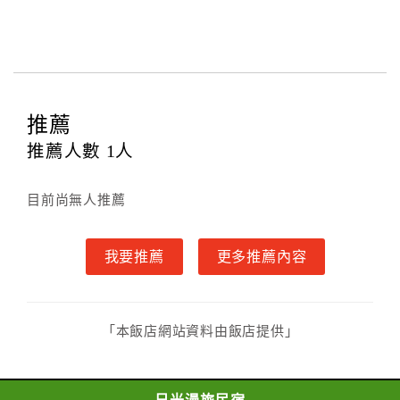
型、數量、訂房者（或住房者）及連絡方式。
第三條（房價及其內容）
乙方接受甲方訂房時，應確定住宿期間、房型、數
量及房價，並應依第一條約定通知甲方，且非經甲方同
意，不得變更。
推薦
本契約之房價經雙方合意，依網路售價計費（含稅
金及服務費），乙方除提供住宿外，尚包括（依預訂專
推薦人數
1
人
案內容提供之服務）。
第四條（入住、退房時間）
目前尚無人推薦
甲方入住及退房之時間依飯店現場規定。但甲、乙
雙方另有約定者，從其約定。
我要推薦
更多推薦內容
第五條（付款方式）
甲、乙雙方同意本契約之付款方式依乙方提供方
式。
第六條（定金或預收房價總金額之收取）
「本飯店網站資料由飯店提供」
乙方接受甲方訂房後，甲方入住前，乙方預收取總
房費30%為定金
第七條（甲方解約時定金之退還）