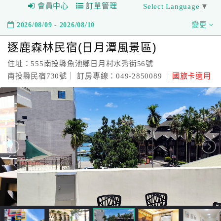
會員中心
訂單管理
Select Language
▼
2026/08/09 - 2026/08/10
變更
逐鹿森林民宿(日月潭風景區)
住址：555南投縣魚池鄉日月村水秀街56號
南投縣民宿730號｜ 訂房專線：049-2850089 ｜
國旅卡適用