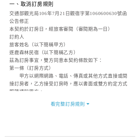
一、取消訂房規則
交通部觀光局106年7月21日觀宿字第1060600630號函
公告修正
本契約於訂房日，經旅客審閱（審閱期為一日）
訂約人
旅客姓名（以下簡稱甲方）
逐鹿森林民宿（以下簡稱乙方）
茲為訂房事宜，雙方同意本契約條款如下：
第一條（訂房方式）
甲方以網際網路、電話、傳真或其他方式直接或間
接訂房者，乙方接受訂房時，應以書面或雙方約定方式
即時通知甲方。
第二條（訂房內容）
看完整訂房規則
甲方訂房應告知乙方預定住宿之期間、所需客房房
型、數量、訂房者（或住房者）及連絡方式。
第三條（房價及其內容）
乙方接受甲方訂房時，應確定住宿期間、房型、數
量及房價，並應依第一條約定通知甲方，且非經甲方同