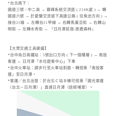
*台北南下：
國道三號 / 中二高 → 霧峰系統交流道 ( 214K處 ) → 轉
國道六號 → 於愛蘭交流道下高速公路 ( 往魚池方向 ) →
接台21線 → 左轉台21甲線 → 右轉馬蓋旦街 → 右轉山
明街 → 左轉水秀街 → 『日月潭民宿-逐鹿森林』
【大眾交通工具建議】
*台中烏日高鐵站：5號出口方向 ( 下一個樓層 ) → 南投
客運 → 日月潭「水社遊客中心」下車
*台中火車站：請步行至火車站對面，轉搭乘「南投客
運」至日月潭。
*客運／台北出發：於台北Ｃ站Ｂ棟可搭乘「國光客運
（台北－日月潭）」直達日月潭（途經埔里）。