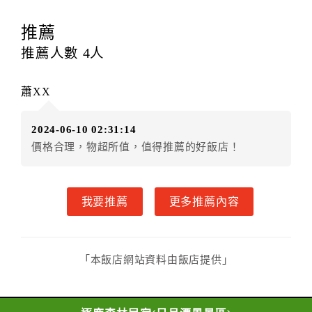
意，不得變更。
推薦
本契約之房價經雙方合意，依網路售價計費（含稅
金及服務費），乙方除提供住宿外，尚包括（依預訂專
推薦人數
4
人
案內容提供之服務）。
第四條（入住、退房時間）
蕭XX
甲方入住及退房之時間依飯店現場規定。但甲、乙
雙方另有約定者，從其約定。
2024-06-10 02:31:14
第五條（付款方式）
價格合理，物超所值，值得推薦的好飯店！
甲、乙雙方同意本契約之付款方式依乙方提供方
式。
第六條（定金或預收房價總金額之收取）
我要推薦
更多推薦內容
乙方接受甲方訂房後，甲方入住前，乙方預收取房
價總金額
第七條（甲方解約時定金之退還）
甲方解約時，應通知乙方，並得要求乙方依下列標
「本飯店網站資料由飯店提供」
準返還已繳之預收房價總金額：
一、 甲方解約通知於預定住宿日前第三日以前到達
者，乙方應退還預收約定房價總金額百分之百。