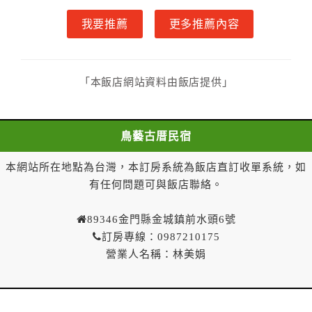
雙方另有約定者，從其約定。
我要推薦
更多推薦內容
第五條（付款方式）
甲、乙雙方同意本契約之付款方式依乙方提供方
式。
第六條（定金或預收房價總金額之收取）
「本飯店網站資料由飯店提供」
乙方接受甲方訂房後，甲方入住前，乙方預收取總
房費30%為定金
第七條（甲方解約時定金之退還）
鳥藝古厝民宿
甲方解約時，應通知乙方，並得要求乙方依下列標
準返還已繳之定金金額：
本網站所在地點為台灣，本訂房系統為飯店直訂收單系統，如
一、甲方解約通知於預定住宿日前第十四日以前到達
有任何問題可與飯店聯絡。
者，得請求乙方退還已付定金百分之百。
二、甲方解約通知於預定住宿日前第十日至第十三日到
89346金門縣金城鎮前水頭6號
達者，得請求乙方退還已付定金百分之七十。
訂房專線：0987210175
三、甲方解約通知於預定住宿日前第七日至第九日到達
營業人名稱：林美娟
者，得請求乙方退還已付定金百分之五十。
四、甲方解約通知於預定住宿日前第四日至第六日到達
者，得請求乙方退還已付定金百分之四十。