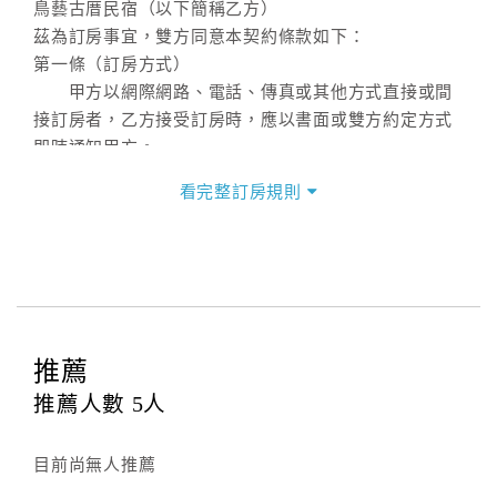
鳥藝古厝民宿（以下簡稱乙方）
茲為訂房事宜，雙方同意本契約條款如下：
第一條（訂房方式）
甲方以網際網路、電話、傳真或其他方式直接或間
接訂房者，乙方接受訂房時，應以書面或雙方約定方式
即時通知甲方。
第二條（訂房內容）
看完整訂房規則
甲方訂房應告知乙方預定住宿之期間、所需客房房
型、數量、訂房者（或住房者）及連絡方式。
第三條（房價及其內容）
乙方接受甲方訂房時，應確定住宿期間、房型、數
量及房價，並應依第一條約定通知甲方，且非經甲方同
意，不得變更。
推薦
本契約之房價經雙方合意，依網路售價計費（含稅
金及服務費），乙方除提供住宿外，尚包括（依預訂專
推薦人數
5
人
案內容提供之服務）。
第四條（入住、退房時間）
目前尚無人推薦
甲方入住及退房之時間依飯店現場規定。但甲、乙