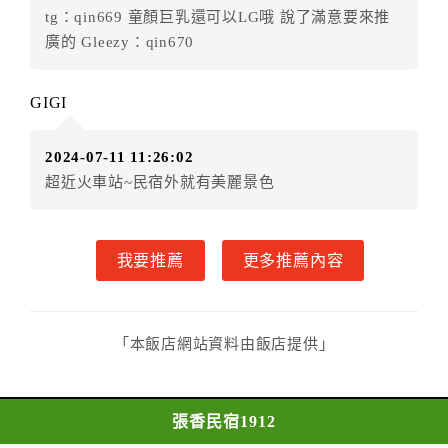
式。
tg：qin669 童顏巨乳還可以LG哦 說了滿意要來推
第六條（定金或預收房價總金額之收取）
廣的 Gleezy：qin670
乙方接受甲方訂房後，甲方入住前，乙方預收取總
房費30%為定金
第七條（甲方解約時定金之退還）
GIGI
甲方解約時，應通知乙方，並得要求乙方依下列標
準返還已繳之定金金額：
2024-07-11 11:26:02
一、甲方解約通知於預定住宿日前第十四日以前到達
超近火車站~民宿外就有美麗景色
者，得請求乙方退還已付定金百分之百。
二、甲方解約通知於預定住宿日前第十日至第十三日到
達者，得請求乙方退還已付定金百分之七十。
我要推薦
更多推薦內容
三、甲方解約通知於預定住宿日前第七日至第九日到達
者，得請求乙方退還已付定金百分之五十。
四、甲方解約通知於預定住宿日前第四日至第六日到達
「本飯店網站資料由飯店提供」
者，得請求乙方退還已付定金百分之四十。
五、甲方解約通知於預定住宿日前第二日至第三日到達
者，得請求乙方退還已付定金百分之三十。
張香民宿1912
六、甲方解約通知於預定住宿日前第一日到達者，得請