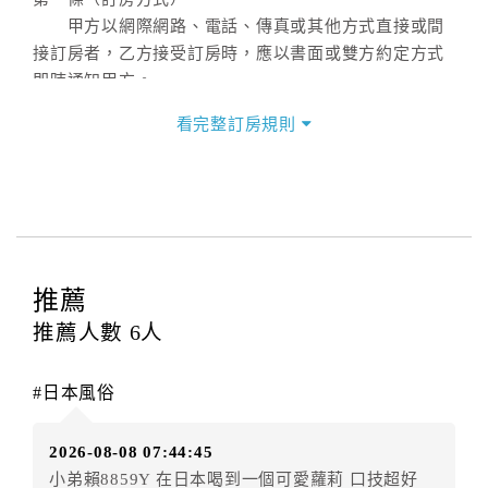
甲方以網際網路、電話、傳真或其他方式直接或間
接訂房者，乙方接受訂房時，應以書面或雙方約定方式
即時通知甲方。
第二條（訂房內容）
看完整訂房規則
甲方訂房應告知乙方預定住宿之期間、所需客房房
型、數量、訂房者（或住房者）及連絡方式。
第三條（房價及其內容）
乙方接受甲方訂房時，應確定住宿期間、房型、數
量及房價，並應依第一條約定通知甲方，且非經甲方同
意，不得變更。
推薦
本契約之房價經雙方合意，依網路售價計費（含稅
金及服務費），乙方除提供住宿外，尚包括（依預訂專
推薦人數
6
人
案內容提供之服務）。
第四條（入住、退房時間）
#日本風俗
甲方入住及退房之時間依飯店現場規定。但甲、乙
雙方另有約定者，從其約定。第五條（付款方式）
2026-08-08 07:44:45
甲、乙雙方同意本契約之付款方式依乙方提供方
小弟賴8859Y 在日本喝到一個可愛蘿莉 口技超好