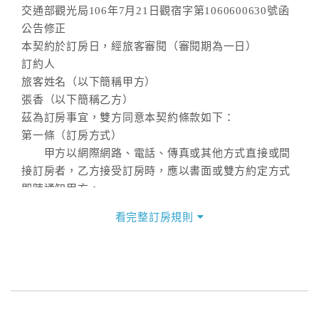
交通部觀光局106年7月21日觀宿字第1060600630號函
公告修正
本契約於訂房日，經旅客審閱（審閱期為一日）
訂約人
旅客姓名（以下簡稱甲方）
張香（以下簡稱乙方）
茲為訂房事宜，雙方同意本契約條款如下：
第一條（訂房方式）
甲方以網際網路、電話、傳真或其他方式直接或間
接訂房者，乙方接受訂房時，應以書面或雙方約定方式
即時通知甲方。
第二條（訂房內容）
看完整訂房規則
甲方訂房應告知乙方預定住宿之期間、所需客房房
型、數量、訂房者（或住房者）及連絡方式。
第三條（房價及其內容）
乙方接受甲方訂房時，應確定住宿期間、房型、數
量及房價，並應依第一條約定通知甲方，且非經甲方同
意，不得變更。