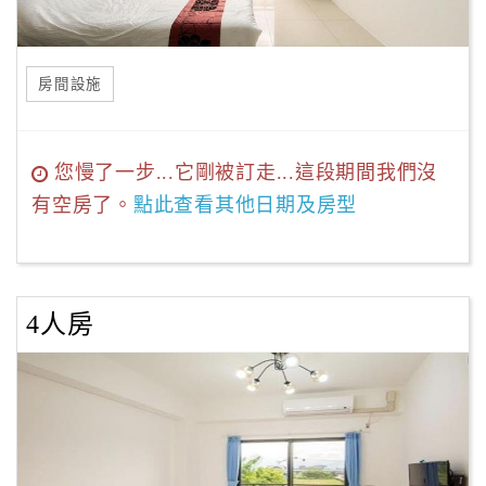
房間設施
您慢了一步...它剛被訂走...這段期間我們沒
有空房了。
點此查看其他日期及房型
4人房