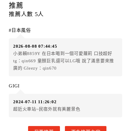
推薦
本契約之房價經雙方合意，依網路售價計費（含稅
金及服務費），乙方除提供住宿外，尚包括（依預訂專
推薦人數
5
人
案內容提供之服務）。
第四條（入住、退房時間）
#日本風俗
甲方入住及退房之時間依飯店現場規定。但甲、乙
雙方另有約定者，從其約定。第五條（付款方式）
2026-08-08 07:44:45
甲、乙雙方同意本契約之付款方式依乙方提供方
小弟賴8859Y 在日本喝到一個可愛蘿莉 口技超好
式。
tg：qin669 童顏巨乳還可以LG哦 說了滿意要來推
第六條（定金或預收房價總金額之收取）
廣的 Gleezy：qin670
乙方接受甲方訂房後，甲方入住前，乙方預收取總
房費30%為定金
第七條（甲方解約時定金之退還）
GIGI
甲方解約時，應通知乙方，並得要求乙方依下列標
準返還已繳之定金金額：
2024-07-11 11:26:02
一、甲方解約通知於預定住宿日前第十四日以前到達
超近火車站~民宿外就有美麗景色
者，得請求乙方退還已付定金百分之百。
二、甲方解約通知於預定住宿日前第十日至第十三日到
達者，得請求乙方退還已付定金百分之七十。