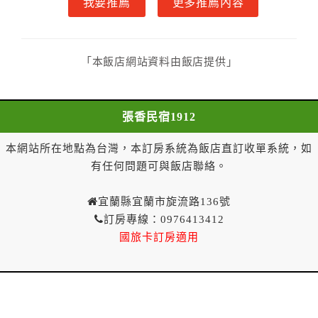
我要推薦
更多推薦內容
三、甲方解約通知於預定住宿日前第七日至第九日到達
者，得請求乙方退還已付定金百分之五十。
四、甲方解約通知於預定住宿日前第四日至第六日到達
「本飯店網站資料由飯店提供」
者，得請求乙方退還已付定金百分之四十。
五、甲方解約通知於預定住宿日前第二日至第三日到達
者，得請求乙方退還已付定金百分之三十。
張香民宿1912
六、甲方解約通知於預定住宿日前第一日到達者，得請
求乙方退還已付定金百分之二十。
本網站所在地點為台灣，本訂房系統為飯店直訂收單系統，如
七、甲方解約通知於預定住宿日當日到達或未為解約通
有任何問題可與飯店聯絡。
知者，乙方得不退還甲方已付全部定金。
一年內保留已付金額作為日後消費折抵使用：
宜蘭縣宜蘭市旋流路136號
一、甲方解約通知於預定住宿日當日前到達者，得請求
訂房專線：0976413412
乙方於一年內保留已付金額作為甲方日後消費折抵使
國旅卡訂房適用
用。乙方不得對甲方已付金額的折抵使用作不合理之限
制，如不得與其他優惠方案合併使用等。
二、 甲方解約通知於預定住宿日當日到達或未為解
約通知者，乙方得不退還預收約定房價總金額。
第八條（契約變更）