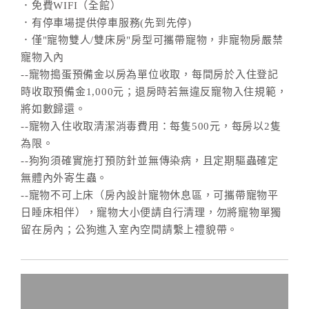
．免費WIFI（全館）
．有停車場提供停車服務(先到先停)
．僅"寵物雙人/雙床房"房型可攜帶寵物，非寵物房嚴禁
寵物入內
--寵物搗蛋預備金以房為單位收取，每間房於入住登記
時收取預備金1,000元；退房時若無違反寵物入住規範，
將如數歸還。
--寵物入住收取清潔消毒費用：每隻500元，每房以2隻
為限。
--狗狗須確實施打預防針並無傳染病，且定期驅蟲確定
無體內外寄生蟲。
--寵物不可上床（房內設計寵物休息區，可攜帶寵物平
日睡床相伴），寵物大小便請自行清理，勿將寵物單獨
留在房內；公狗進入室內空間請繫上禮貌帶。