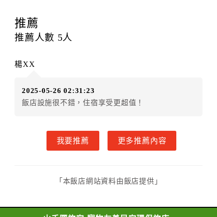
18歲。
四、取消訂房規則
推薦
交通部觀光局106年7月21日觀宿字第1060600630號函
推薦人數
5
人
公告修正
本契約於訂房日，經旅客審閱（審閱期為一日）
楊XX
訂約人
旅客姓名（以下簡稱甲方）
2025-05-26 02:31:23
山禾曙旅宿（以下簡稱乙方）
飯店設施很不錯，住宿享受更超值！
茲為訂房事宜，雙方同意本契約條款如下：
第一條（訂房方式）
甲方以網際網路、電話、傳真或其他方式直接或間
我要推薦
更多推薦內容
接訂房者，乙方接受訂房時，應以書面或雙方約定方式
即時通知甲方。
第二條（訂房內容）
甲方訂房應告知乙方預定住宿之期間、所需客房房
「本飯店網站資料由飯店提供」
型、數量、訂房者（或住房者）及連絡方式。
第三條（房價及其內容）
乙方接受甲方訂房時，應確定住宿期間、房型、數