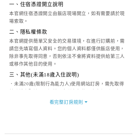
一、住宿憑證開立說明
本官網住宿憑證開立由飯店現場開立，如有需要請於現
場索取。
二、隱私權條款
本官網提供簡單又安全的交易環境，在進行訂購前，需
請您先填寫個人資料。您的個人資料都僅供飯店使用，
除非事先取得同意，否則依法不會將資料提供給第三人
或移作其他目的使用。
三、其他(未滿18歲入住說明)
．未滿20歲(限制行為能力人)使用網站訂房，需先取得
其監護人閱讀、了解並同意所有契約內容與規則，方可
繼續後續訂購流程，當使用者繼續使用本網站訂房時，
看完整訂房規則
即認定其監護人已閱讀、了解並同意接受所有契約內容
與規則。
．未滿18歲之使用者無法單獨住宿，一經查獲可拒絕入
住，訂金恕不退還，請於入住前確認入住者之一需年滿