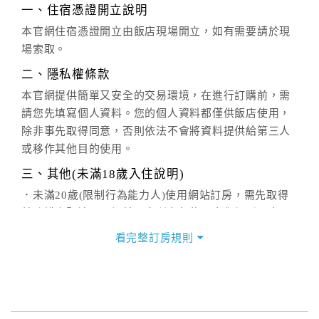
一、住宿憑證開立說明
本官網住宿憑證開立由飯店現場開立，如有需要請於現
場索取。
二、隱私權條款
本官網提供簡單又安全的交易環境，在進行訂購前，需
請您先填寫個人資料。您的個人資料都僅供飯店使用，
除非事先取得同意，否則依法不會將資料提供給第三人
或移作其他目的使用。
三、其他(未滿18歲入住說明)
．未滿20歲(限制行為能力人)使用網站訂房，需先取得
其監護人閱讀、了解並同意所有契約內容與規則，方可
繼續後續訂購流程，當使用者繼續使用本網站訂房時，
看完整訂房規則
即認定其監護人已閱讀、了解並同意接受所有契約內容
與規則。
．未滿18歲之使用者無法單獨住宿，一經查獲可拒絕入
住，訂金恕不退還，請於入住前確認入住者之一需年滿