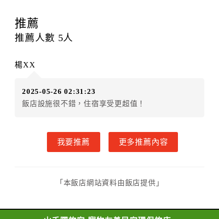
18歲。
四、取消訂房規則
推薦
交通部觀光局106年7月21日觀宿字第1060600630號函
推薦人數
5
人
公告修正
本契約於訂房日，經旅客審閱（審閱期為一日）
楊XX
訂約人
旅客姓名（以下簡稱甲方）
2025-05-26 02:31:23
山禾曙旅宿（以下簡稱乙方）
飯店設施很不錯，住宿享受更超值！
茲為訂房事宜，雙方同意本契約條款如下：
第一條（訂房方式）
甲方以網際網路、電話、傳真或其他方式直接或間
我要推薦
更多推薦內容
接訂房者，乙方接受訂房時，應以書面或雙方約定方式
即時通知甲方。
第二條（訂房內容）
甲方訂房應告知乙方預定住宿之期間、所需客房房
「本飯店網站資料由飯店提供」
型、數量、訂房者（或住房者）及連絡方式。
第三條（房價及其內容）
乙方接受甲方訂房時，應確定住宿期間、房型、數