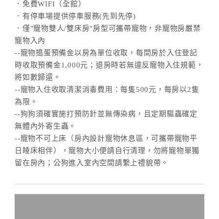
．免費WIFI（全館）
．有停車場提供停車服務(先到先停)
．僅"寵物雙人/雙床房"房型可攜帶寵物，非寵物房嚴禁
寵物入內
--寵物搗蛋預備金以房為單位收取，每間房於入住登記
時收取預備金1,000元；退房時若無違反寵物入住規範，
將如數歸還。
--寵物入住收取清潔消毒費用：每隻500元，每房以2隻
為限。
--狗狗須確實施打預防針並無傳染病，且定期驅蟲確定
無體內外寄生蟲。
--寵物不可上床（房內設計寵物休息區，可攜帶寵物平
日睡床相伴），寵物大小便請自行清理，勿將寵物單獨
留在房內；公狗進入室內空間請繫上禮貌帶。