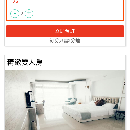
元
-
+
0
立即預訂
訂房只需2分鐘
精緻雙人房