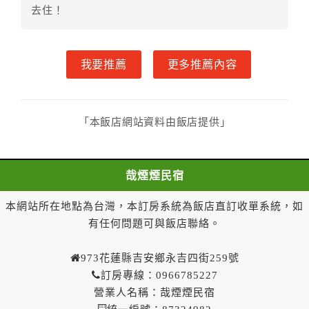
去住！
第六條（定金或預收房價總金額之收取）
乙方接受甲方訂房後，甲方入住前，乙方預收取總
房費50%為定金
我要推薦
更多推薦內容
第七條（甲方解約時定金之退還）
甲方解約時，應通知乙方，並得要求乙方依下列標
準返還已繳之定金金額：
一、甲方解約通知於預定住宿日前第十四日以前到達
「本飯店網站資料由飯店提供」
者，得請求乙方退還已付定金百分之百。
二、甲方解約通知於預定住宿日前第十日至第十三日到
達者，得請求乙方退還已付定金百分之七十。
哉煙煙民宿
三、甲方解約通知於預定住宿日前第七日至第九日到達
本網站所在地點為台灣，本訂房系統為飯店直訂收單系統，如
者，得請求乙方退還已付定金百分之五十。
四、甲方解約通知於預定住宿日前第四日至第六日到達
有任何問題可與飯店聯絡。
者，得請求乙方退還已付定金百分之四十。
五、甲方解約通知於預定住宿日前第二日至第三日到達
973花蓮縣吉安鄉永吉四街259號
者，得請求乙方退還已付定金百分之三十。
訂房專線：0966785227
六、甲方解約通知於預定住宿日前第一日到達者，得請
營業人名稱：哉煙煙民宿