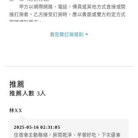
甲方以網際網路、電話、傳真或其他方式直接或間
接訂房者，乙方接受訂房時，應以書面或雙方約定方式
即時通知甲方。
第二條（訂房內容）
看完整訂房規則
甲方訂房應告知乙方預定住宿之期間、所需客房房
型、數量、訂房者（或住房者）及連絡方式。
第三條（房價及其內容）
乙方接受甲方訂房時，應確定住宿期間、房型、數
量及房價，並應依第一條約定通知甲方，且非經甲方同
意，不得變更。
推薦
本契約之房價經雙方合意，依網路售價計費（含稅
金及服務費），乙方除提供住宿外，尚包括（依預訂專
推薦人數
3
人
案內容提供之服務）。
第四條（入住、退房時間）
林XX
甲方入住及退房之時間依飯店現場規定。但甲、乙
雙方另有約定者，從其約定。第五條（付款方式）
2025-05-16 02:31:05
甲、乙雙方同意本契約之付款方式依乙方提供方
住宿會主動聯絡，房間乾淨、早餐好吃，下次還會
式。