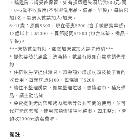
．鑰匙房卡請妥善保管，如有損壞遺失須賠償500元/間
．0~6歲不收費用(不附盥洗用品、備品、早餐)，每房限
加1名，超過人數請加人/加床。
6~11歲：原價$300，現在優惠$200 (含手做簡易早餐)
12歲以上：$1000 、春節期間$1500 (包含床墊、備品、
早餐)。
***床墊數量有限，如需加床或加人請先預約***
* 提供嬰幼兒澡盆、洗澡椅，數量有限如有需求請先預
約。
* 住宿依房型提供寢具，如需額外增加枕頭及被子會酌
收費用，每顆枕頭$100、每條被子$200
* 續住不整理房間，如需整理垃圾、更換浴巾、補充備
品，請主動告知
* 免費提供烤肉架和烤肉場地等公共空間的使用，並可
代訂烤肉套餐，使用完請恢復場地整潔，如未整理，會
酌收2000元清潔費喔。
備註：