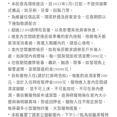
* 本民宿為環保旅店，自2023年1月1日起，不提供拋棄
式備品，如牙刷、牙膏、刮鬍刀等。
* 為維護住宿品質、環境舒適及房客安全，住宿期間以
下幾點敬請配合：
1.超過22:00請降低音量，以免影響其他房客休息。
2.進室內空間請更換民宿準備的室內拖鞋，拖鞋每天都
是清潔消毒過，再擺入鞋櫃內的，請放心使用。
3.室內空間嚴禁吸菸，如有吸菸需求請移至戶外無人
處，如房間內有煙味，每一間房間加收清潔費5000元。
4.住宿期間嚴禁吸毒、轟趴、酗酒、鬧事，如發現馬上
報警處理，並賠償違約金10000元！
* 若有寵物入住(請於訂房時告知)，每隻酌收清潔費200
元，並於入住時收取押金1000元，寵物進入室內空間請
清潔腳腳、 並不可上床、不可亂啃咬、不可在房內便
溺，需自備寵物尿布或尿墊，退房時寵物無在室內大小
便與無明顯異味，即退回押金。寵物入住不限定房型、
每房最多小型寵物四隻、大型寵物兩隻。
* 本館屬墾丁國家公園範圍內，下午5~7點為蚊蟲用餐時