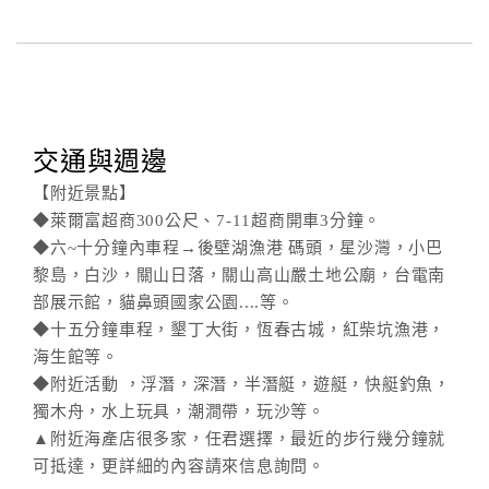
交通與週邊
【附近景點】
◆萊爾富超商300公尺、7-11超商開車3分鐘。
◆六~十分鐘內車程→後壁湖漁港 碼頭，星沙灣，小巴
黎島，白沙，關山日落，關山高山嚴土地公廟，台電南
部展示館，貓鼻頭國家公園....等。
◆十五分鐘車程，墾丁大街，恆春古城，紅柴坑漁港，
海生館等。
◆附近活動 ，浮潛，深潛，半潛艇，遊艇，快艇釣魚，
獨木舟，水上玩具，潮澗帶，玩沙等。
▲附近海產店很多家，任君選擇，最近的步行幾分鐘就
可抵達，更詳細的內容請來信息詢問。