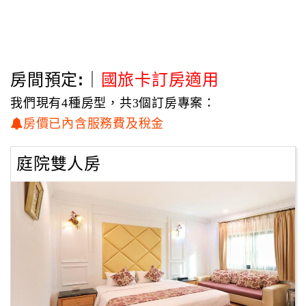
人耳目一新。於外觀上可達到大地色系與自然環境融合的簡
約美感，相信在現今重視環保，倡導環保理念之下，建築物
顯得自然純樸，這就是民宿主人一貫簡約樸實的風格。
房間預定:｜
國旅卡訂房適用
民宿客房與衛浴放置間格局設計動線流暢，一進門採光明
亮，空間舒適寬敞，木材選用民宿主人自種25年的桃花心木
我們現有4種房型，共3個訂房專案：
建材做為床板、餐桌椅、櫃檯、櫃子等，以專業的木工老師-
房價已內含服務費及稅金
楊宗熏協助幫忙下完成房客入住時所見的桃花心木傢俱，25
年的種植桃花心木完美擺設在每間客房及陽台，舒適坐在一
庭院雙人房
木一裁的實木上，與大自然融合在一起，給每位入住的房客
感受恆春半島中有特色溫馨民宿，經過多年的辛勞日子，終
於完成所有民宿主體，民宿主人還出了一本民宿緣由雜誌，
讓更多人了解〝里夏民宿〞經營的服務態度，樸實方式，相
敬如賓的接待。另外民宿每日準備現作輕食營養早餐給房客
享用，令人有溫馨真誠的接待，歡迎大家一起享受歡樂的假
期~