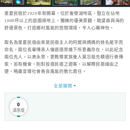
里夏民宿於2020年新開幕，位於後壁湖地區，豎立在佔地
1000坪以上的庭園綠地上，獨棟的優美景觀，眺望森與海的
舒適景色，打造鄉村風氣的悠閒環境，令人心曠神怡。
取名為里夏民宿由來是民宿主人的阿嬤與媽媽的姓名尾字而
命名，兩位長輩傳承人倫道德思維下所意義存在，以此紀念
兩位先人，以表永思，更教導家族後人莫忘祖先積德行善傳
家，若有機會，則對投宿民宿之遊客，以解釋民宿緣由之
便，略盡宣導社會善良風氣的教化責任。
里夏民宿坐落之土地為農地，經過數年農作再申請農舍，完
全部展開
成後將自住多餘空間呈報申請民宿使用，民宿建築設計結構
採用鋼骨混凝土配合牆版速固網所組立，整體房子混凝土澆
0
注採用無模板一次完成。
滿意度
建築師的專業設計中選用以簡約平實手法配合粉刷採用透氣
建材(樂土)粉刷牆面，其紋理天成光滑如絲，內與外呈現讓