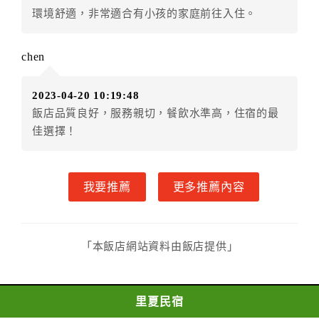
甲方解約時，應通知乙方，並得要求乙方依下列標
環境舒適，非常適合有小孩的家庭前往入住。
準返還已繳之預收房價總金額：
一、 甲方解約通知於預定住宿日前第三日以前到達
chen
者，乙方應退還預收約定房價總金額百分之百。
二、 甲方解約通知於預定住宿日前第一日至第二日
2023-04-20 10:19:48
到達者，乙方應退還預收約定房價總金額百分之五十。
飯店品質良好，服務親切，餐飲水準高，住宿的最
三、 甲方解約通知於預定住宿日當日到達或未為解
佳選擇！
約通知者，乙方得不退還預收約定房價總金額。
一年內保留已付金額作為日後消費折抵使用：
一、甲方解約通知於預定住宿日當日前到達者，得請求
我要推薦
更多推薦內容
乙方於一年內保留已付金額作為甲方日後消費折抵使
用。乙方不得對甲方已付金額的折抵使用作不合理之限
制，如不得與其他優惠方案合併使用等。
二、 甲方解約通知於預定住宿日當日到達或未為解
「本飯店網站資料由飯店提供」
約通知者，乙方得不退還預收約定房價總金額。
第八條（契約變更）
甲方於訂房後，要求變更住宿日期、住宿天數、房
里夏民宿
型、房間數量，經乙方同意者，甲方不需支付因變更所