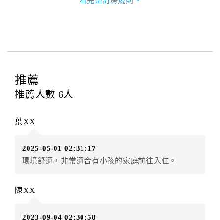
看完整訂房規則
甲方訂房應告知乙方預定住宿之期間、所需客房房
型、數量、訂房者（或住房者）及連絡方式。
第三條（房價及其內容）
乙方接受甲方訂房時，應確定住宿期間、房型、數
量及房價，並應依第一條約定通知甲方，且非經甲方同
意，不得變更。
推薦
本契約之房價經雙方合意，依網路售價計費（含稅
金及服務費），乙方除提供住宿外，尚包括（依預訂專
推薦人數
6
人
案內容提供之服務）。
第四條（入住、退房時間）
葉XX
甲方入住及退房之時間依飯店現場規定。但甲、乙
雙方另有約定者，從其約定。第五條（付款方式）
2025-05-01 02:31:17
甲、乙雙方同意本契約之付款方式依乙方提供方
環境舒適，非常適合有小孩的家庭前往入住。
式。
第六條（定金或預收房價總金額之收取）
乙方接受甲方訂房後，甲方入住前，乙方預收取房
陳XX
價總金額
第七條（甲方解約時定金之退還）
2023-09-04 02:30:58