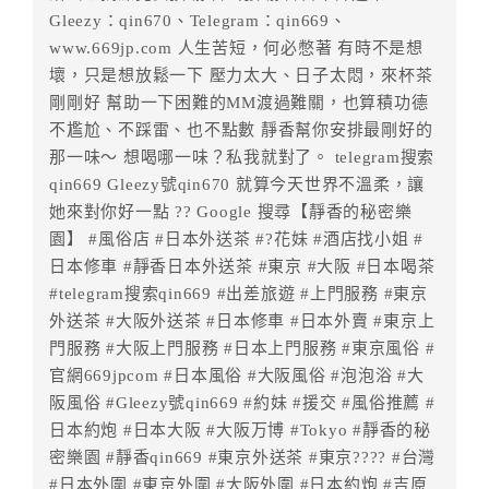
Gleezy：qin670、Telegram：qin669、
www.669jp.com 人生苦短，何必憋著 有時不是想
壞，只是想放鬆一下 壓力太大、日子太悶，來杯茶
剛剛好 幫助一下困難的MM渡過難關，也算積功德
不尷尬、不踩雷、也不點數 靜香幫你安排最剛好的
那一味～ 想喝哪一味？私我就對了。 telegram搜索
qin669 Gleezy號qin670 就算今天世界不溫柔，讓
她來對你好一點 ?? Google 搜尋【靜香的秘密樂
園】 #風俗店 #日本外送茶 #?花妹 #酒店找小姐 #
日本修車 #靜香日本外送茶 #東京 #大阪 #日本喝茶
#telegram搜索qin669 #出差旅遊 #上門服務 #東京
外送茶 #大阪外送茶 #日本修車 #日本外賣 #東京上
門服務 #大阪上門服務 #日本上門服務 #東京風俗 #
官網669jpcom #日本風俗 #大阪風俗 #泡泡浴 #大
阪風俗 #Gleezy號qin669 #約妹 #援交 #風俗推薦 #
日本約炮 #日本大阪 #大阪万博 #Tokyo #靜香的秘
密樂園 #靜香qin669 #東京外送茶 #東京???? #台灣
#日本外圍 #東京外圍 #大阪外圍 #日本約炮 #吉原