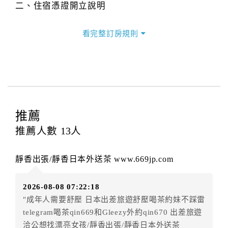
二、住宿憑證開立說明
本官網住宿憑證開立由飯店現場開立，如有需要請於現
場索取。
看完整訂房規則
三、隱私權條款
本官網提供簡單又安全的交易環境，在進行訂購前，需
請您先填寫個人資料。您的個人資料都僅供飯店使用，
除非事先取得同意，否則依法不會將資料提供給第三人
或移作其他目的使用。
推薦
四、其他(未滿18歲入住說明)
推薦人數
13
人
．未滿18歲(限制行為能力人)使用網站訂房，需先取得
其監護人閱讀、了解並同意所有契約內容與規則，方可
靜香出張/靜香日本外送茶 www.669jp.com
繼續後續訂購流程，當使用者繼續使用本網站訂房時，
即認定其監護人已閱讀、了解並同意接受所有契約內容
2026-08-08 07:22:18
與規則。
"成年人需要舒壓 日本出差旅遊舒壓喝茶約妹不踩雷
．未滿18歲之使用者無法單獨住宿，一經查獲可拒絕入
telegram喝茶qin669和Gleezy外約qin670 出差旅遊
住，訂金恕不退還，請於入住前確認入住者之一需年滿
洽公想找漂亮女孩/靜香出張/靜香日本外送茶
18歲。