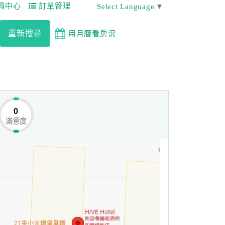
員中心
訂單管理
Select Language
▼
重新搜尋
用月曆看房況
0
滿意度