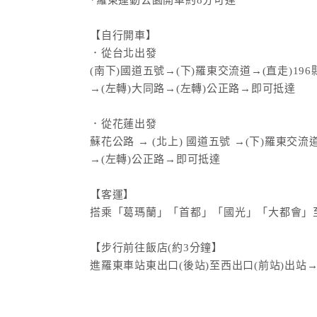
*羅東運動公園開車約8分可達
【自行開車】
．從台北出發
(南下)國道五號→(下)羅東交流道→(直走)19
→(左轉)大同路→(左轉)公正路→即可抵達
．從花蓮出發
蘇花公路 → (北上) 國道五號 →(下)羅東交
→(左轉)公正路→即可抵達
【客運】
搭乘「葛瑪蘭」「首都」「國光」「大都會」
【步行前往飯店(約3分鐘】
進羅東車站東出口(後站)至西出口(前站)出站