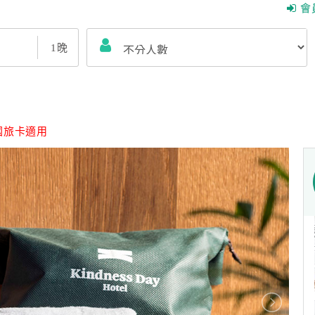
會
1
晚
國旅卡適用