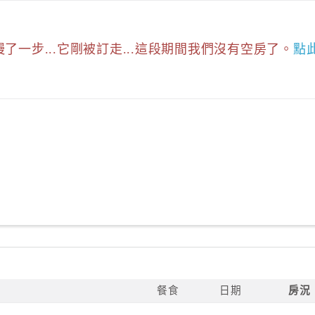
慢了一步...它剛被訂走...這段期間我們沒有空房了。
點
餐食
日期
房況