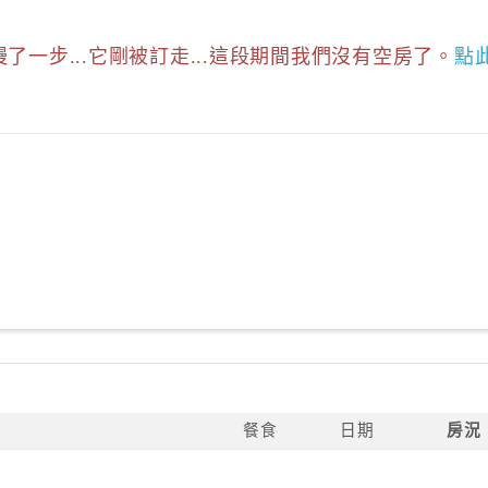
慢了一步...它剛被訂走...這段期間我們沒有空房了。
點
餐食
日期
房況