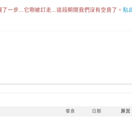
慢了一步...它剛被訂走...這段期間我們沒有空房了。
點
餐食
日期
房況