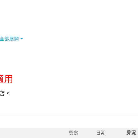
全部展開
適用
店。
餐食
日期
房況