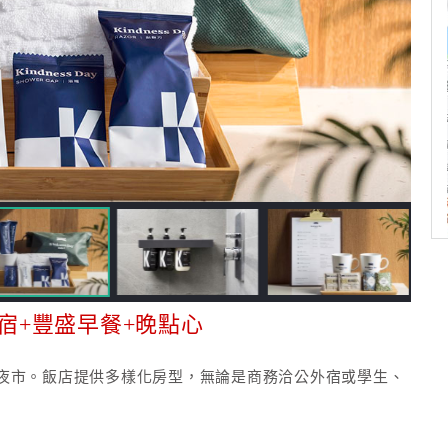
宿+豐盛早餐+晚點心
夜市。飯店提供多樣化房型，無論是商務洽公外宿或學生、