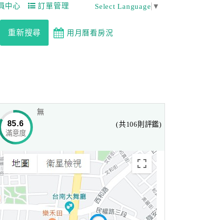
員中心
訂單管理
Select Language
▼
重新搜尋
用月曆看房況
無
85.6
(共106則評鑑)
滿意度