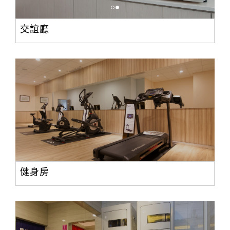
交誼廳
健身房