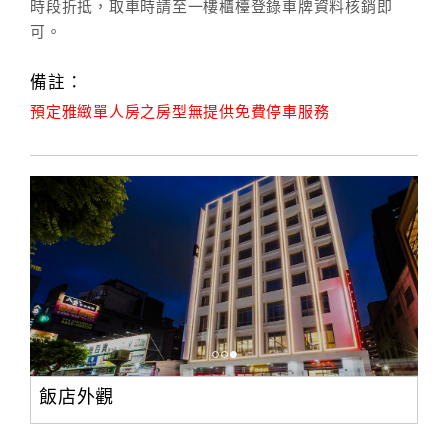
時段折抵，取車時請至一樓櫃檯登錄車牌資料核銷即
可。
備註：
預定雅緻單人房之房型無提供免費停車服務
飯店外觀