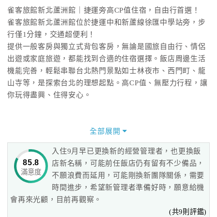
雀客旅館新北蘆洲館｜捷運旁高CP值住宿，自由行首選！
雀客旅館新北蘆洲館位於捷運中和新蘆線徐匯中學站旁，步
行僅1分鐘，交通超便利！
提供一般客房與獨立式背包客房，無論是國旅自由行、情侶
出遊或家庭旅遊，都能找到合適的住宿選擇。飯店周邊生活
機能完善，輕鬆串聯台北熱門景點如士林夜市、西門町、龍
山寺等，是探索台北的理想起點。高CP值、無壓力行程，讓
你玩得盡興、住得安心。
全部展開
入住9月早已更換新的經營管理者，也更換飯
85.8
店新名稱，可能前任飯店仍有留有不少備品，
滿意度
不願浪費而延用，可能剛換新團隊關係，需要
時間進步，希望新管理者準備好時，願意給機
會再來光顧，目前再觀察。
(共9則評鑑)