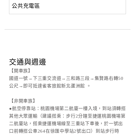
公共充電區
交通與週邊
【開車族】
國道一號→下三重交流道→三和路三段→集賢路右轉50
公尺→即可抵達雀客旅館新北蘆洲館 。
【非開車族】
●航空停靠站：桃園機場第二航廈一樓入境，到站須轉搭
其他大眾運輸（建議搭乘：步行2分鐘至捷運桃園機場第
二航廈站，搭乘捷運機場線至三重站下車後，於一號出
口前轉搭公車264在徐匯中學站2號出口）到站步行時