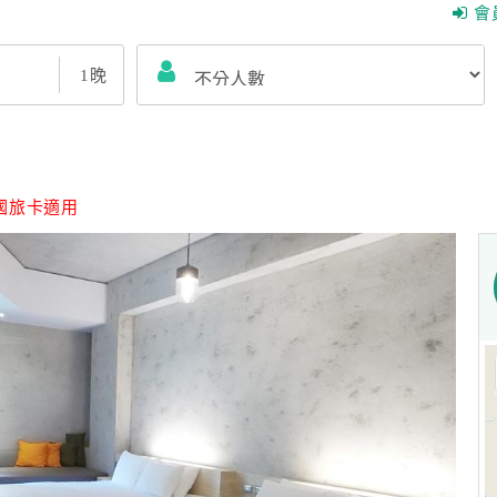
會
1
晚
國旅卡適用