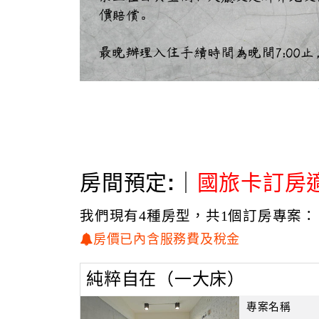
房間預定:｜
國旅卡訂房
我們現有4種房型，共1個訂房專案：
房價已內含服務費及稅金
純粹自在（一大床）
慕日月、離塵囂，宿一夜山水之藝旅
專案名稱