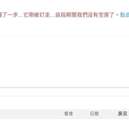
慢了一步...它剛被訂走...這段期間我們沒有空房了。
點
餐食
日期
房況