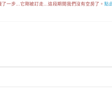
慢了一步...它剛被訂走...這段期間我們沒有空房了。
點