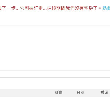
慢了一步...它剛被訂走...這段期間我們沒有空房了。
點
餐食
日期
房況