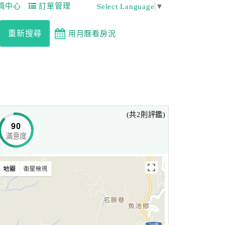
員中心
訂單管理
Select Language
▼
重新搜尋
用月曆看房況
(共2則評鑑)
90
滿意度