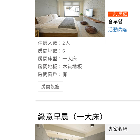
散浥於日月失蹤的清晨，漣漪泛在湖澗，
走進綠林深處，遙望山色，光慢慢撥開霧，
一般房價
忽醒於日月潭水社碼頭邊的大街—山慕民宿，
含早餐
以泥灰清水模低調佇於常景，
活動內容
輕描著假期的山水與愜意。
靜謐清水模藝境、
住房人數：2人
富有綠意的簡約房型、
房間坪數：6
禮獻嚴選精品洗沐用品、
房間床型：一大床
藝術饗宴般的早點、
房間地板：木質地板
鄰近日月潭水社碼頭。
房間窗戶：有
房間設施
山水依傍，慕名八方；藝蘊於禪，旅賓如歸。
前有日月潭，後有貓囒山，享受慢生活，度假最
綠意早晨（一大床）
專案名稱