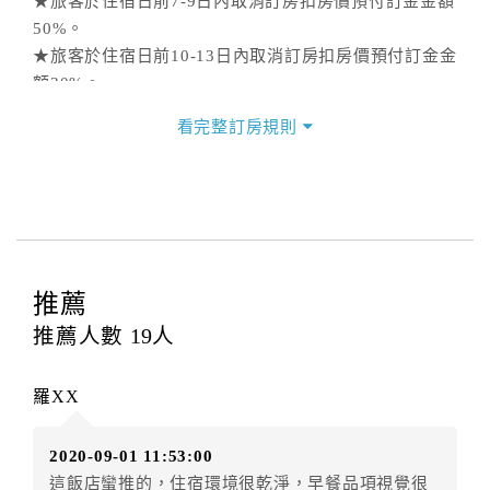
★旅客於住宿日前7-9日內取消訂房扣房價預付訂金金額
50%。
★旅客於住宿日前10-13日內取消訂房扣房價預付訂金金
額30%。
★旅客於住宿日前14日前(含14日)取消訂房扣房價預付
看完整訂房規則
訂金金額0%。
二、住宿憑證開立說明
本網站住宿憑證開立由飯店現場開立，如有需要請於現
場索取。
三、隱私權條款
推薦
本網站提供簡單又安全的交易環境，在進行訂購前，需
推薦人數
19
人
請您先填寫個人資料。您的個人資料都僅供飯店使用，
除非事先取得同意，否則依法不會將資料提供給第三人
或移作其他目的使用。
羅XX
四、其他(未滿18歲入住說明)
2020-09-01 11:53:00
．未滿18歲使用網站訂房，需先取得其監護人閱讀、了
這飯店蠻推的，住宿環境很乾淨，早餐品項視覺很
解並同意所有契約內容與規則，方可繼續後續訂購流