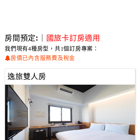
創意文旅， 鐵花聚落
本館位於台東市區、轉運站、鐵花村旁，亦緊鄰鐵花光
點館。
房間預定:｜
國旅卡訂房適用
我們現有4種房型，共1個訂房專案：
本館為故事與創意之設計旅店。客房皆採清新、簡約
房價已內含服務費及稅金
風，擁有簡潔、明亮的空間，讓材料呈現真實的質感。
設計擁有主題、引導式，利用客運路線，暢遊熱門景
點。 本館提供中西自助式早餐，並提供全館MOD與無線
逸旅雙人房
WiFi網路 (請自備電腦)。 另有銷售在地台東好物之文創
商品、農特產品等，提供給本館之旅客一次購足的便利
性；更有提供會議室空間，讓公司行號等皆擁有充足的
軟硬體設備及服務。