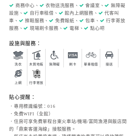
商務中心、
衣物送洗服務、
會議室、
無障礙
設施、
自行車租借、
館內上網服務、
代客叫
車、
擦鞋服務、
免費報紙、
包車、
行李寄放
服務、
現場刷卡服務、
電梯、
點心吧
設施與服務：
洗衣
木質地板
無障礙
刷卡
單車租借
接送
上網
行李寄放
貼心提醒：
．專用標識編號：016
．免費WIFI（全館）
．住房可享免費單程台東火車站/機場/富岡漁港與飯店間
的「鼎東客運海線」接駁服務。