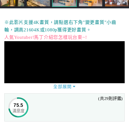
※此影片支援4K畫質，請點選右下角"變更畫質"小齒
輪，調高21604K或1080p獲得更好畫質。
人氣Youtuber!馬丁介紹您怎樣玩台東~!
全部展開
(共29則評鑑)
75.5
滿意度