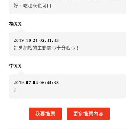
好，吃起來也可口
程，當使用者繼續使用本網站訂房時，即認定其監護人
已閱讀、了解並同意接受所有契約內容與規則。
．未滿18歲之使用者無法單獨住宿，一經查獲可拒絕入
楊XX
住，訂金恕不退還，請於入住前確認入住者之一需年滿
18歲。
2019-10-21 02:31:33
訂房網站的主動關心十分貼心！
李XX
2019-07-04 06:44:33
7
我要推薦
更多推薦內容