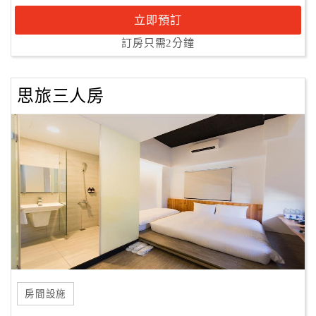
立即預訂
訂房只需2分鐘
思旅三人房
房間設施