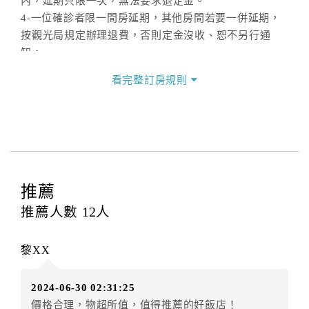
內，延期只限一次，無法要求退定金。
4-一位確診者限一間房延期，其他房間若要一併延期，
按觀光局規定辦理退費，否則定金沒收、恕不另行通
知。
看完整訂房規則
■匯款後若因故欲更改日期，於7日前通知，可保留房間
三個月，於7日內通知延期，按觀光局規定辦理退費，否
則訂金沒收、恕不另行通知(延期限延一次且無法退
費)。
■取消訂房依照觀光局定型化契約範本：
推薦
※住宿日14日前退還已付定金之100%
※住宿日10至13日前退還定金70%
推薦人數
12
人
※住宿日7至9日前退還定金50%
※住宿日4至6日前退還定金40%
黎XX
※住宿日2至3日前退還定金30%
※住宿日1日前通知者退還定金20%
2024-06-30 02:31:25
※於預定住宿日當日通知者，已付定金全部不得請求退
價格合理，物超所值，值得推薦的好飯店！