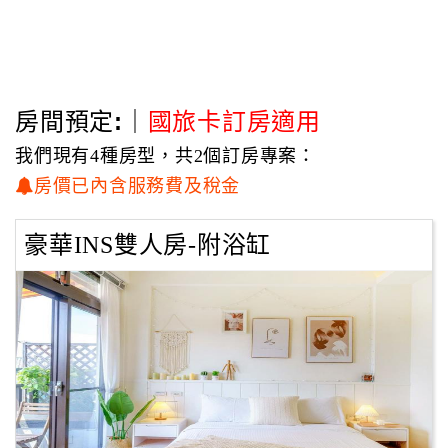
房間隔音使用進口隔音材質，讓您有個安靜的夜晚，
浴室內皆有浴缸及免治馬桶溫便座，讓您連上廁所都備感舒
適。
主人在房內提供遊戲機，一樓提供桌遊及書籍讓閨蜜、好朋
友、親子可以渡過一個愉快的晚上～
房間預定:｜
國旅卡訂房適用
田妍山色－大人小孩都會愛上的民宿，我們在宜蘭礁溪等您
我們現有4種房型，共2個訂房專案：
來入住！
房價已內含服務費及稅金
豪華INS雙人房-附浴缸