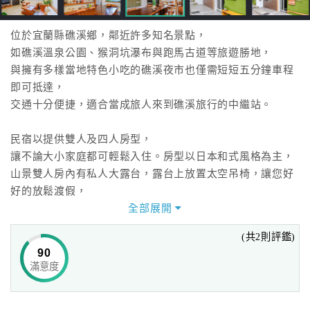
位於宜蘭縣礁溪鄉，鄰近許多知名景點，
如礁溪溫泉公園、猴洞坑瀑布與跑馬古道等旅遊勝地，
與擁有多樣當地特色小吃的礁溪夜市也僅需短短五分鐘車程
即可抵達，
交通十分便捷，適合當成旅人來到礁溪旅行的中繼站。
民宿以提供雙人及四人房型，
讓不論大小家庭都可輕鬆入住。房型以日本和式風格為主，
山景雙人房內有私人大露台，露台上放置太空吊椅，讓您好
好的放鬆渡假，
房間隔音使用進口隔音材質，讓您有個安靜的夜晚，
全部展開
浴室內皆有浴缸及免治馬桶溫便座，讓您連上廁所都備感舒
(共2則評鑑)
適。
90
四人房減少床鋪與地板落差，旅客可放心地讓小朋友在裡頭
滿意度
盡情嬉戲，
牆壁上粉刷著鮮明色彩，大膽的配色讓房間充滿活潑氣息，