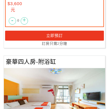
$3,600
元
-
+
0
立即預訂
訂房只需2分鐘
豪華四人房-附浴缸