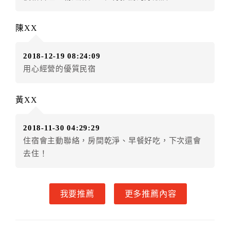
還。
■如遇颱風、地震等天災，交通因中斷，經當地縣政府或
陳XX
旅客所在地政府發佈停止上班上課，方可退還定金或保
留定金三個月並擇期入住。
2018-12-19 08:24:09
用心經營的優質民宿
二、住宿憑證開立說明
本官網住宿憑證開立由飯店現場開立，如有需要請於現
場索取。
黃XX
我們沒有免用統一發票章，請加LINE ID：0922442559
確認收據內容是否可報帳，謝謝。
2018-11-30 04:29:29
住宿會主動聯絡，房間乾淨、早餐好吃，下次還會
三、隱私權條款
去住！
本官網提供簡單又安全的交易環境，在進行訂購前，需
請您先填寫個人資料。您的個人資料都僅供飯店使用，
除非事先取得同意，否則依法不會將資料提供給第三人
我要推薦
更多推薦內容
或移作其他目的使用。
四、其他(未滿18歲入住說明)