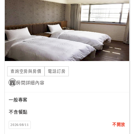
顧
客
滿
意
度
訂
單
查詢空房與房價
電話訂房
管
理
房間詳細內容
一般專案
會
員
不含餐點
帳
戶
不開放
2026/08/11