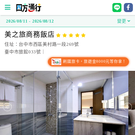
2026/08/11 - 2026/08/12
變更
四
美之旅商務飯店
方
通
住址：台中市西區美村路一段269號
行
臺中市旅館033號｜
訂
刷國旅卡，旅遊金8000元等你拿！
房
台
灣
訂
房
直