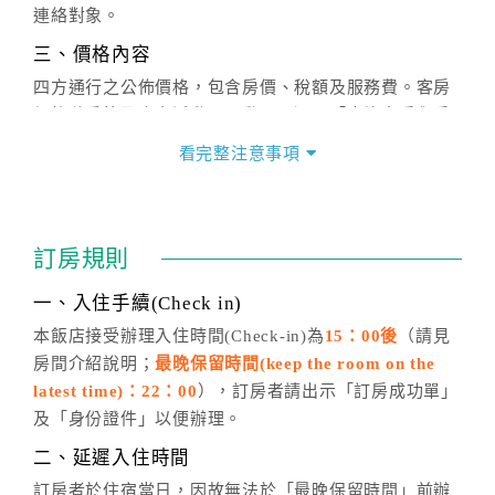
連絡對象。
三、價格內容
四方通行之公佈價格，包含房價、稅額及服務費。客房
價格隨季節及人文活動而異動，以選項「查詢空房與房
價」之當日價格為標準。
看完整注意事項
四、訂單異動
訂房成功後，訂房者如需異動內容，須於住房前在四方
通行「客服聯絡單」提出申辦，四方通行
恕不接受以電
訂房規則
話方式異動
訂單。
※非客服時間之申辦異動，皆為次日計算及辦理。
一、入住手續(Check in)
五、客服時間
本飯店接受辦理入住時間(Check-in)為
15：00後
（請見
房間介紹說明；
最晚保留時間(keep the room on the
週一至週日，上午9:00～晚上6:00
latest time)：22：00
），訂房者請出示「訂房成功單」
六、聯絡方式
及「身份證件」以便辦理。
週一至週日：
客服聯絡單
、
LINE@
、電話：
二、延遲入住時間
(07)9682715 。
訂房者於住宿當日，因故無法於「最晚保留時間」前辦