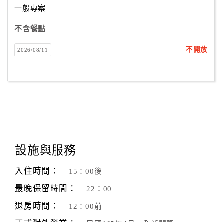
一般專案
不含餐點
訂
房
不開放
2026/08/11
Q&A
國
旅
卡
訂
房
設施與服務
入住時間：
15：00後
請
款
最晚保留時間：
22：00
收
退房時間：
12：00前
據