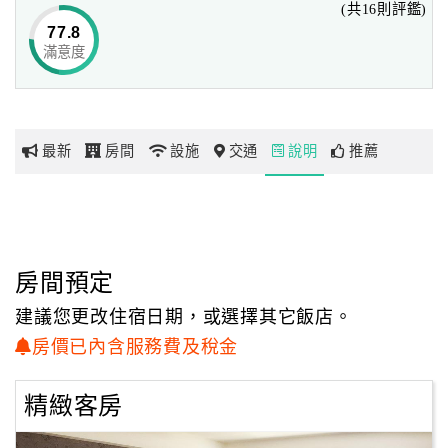
(共16則評鑑)
77.8
滿意度
網
紅
帶
你
最新
房間
設施
交通
說明
推薦
玩
玩
樂
地
房間預定
圖
建議您更改住宿日期，或選擇其它飯店。
顧
房價已內含服務費及稅金
客
服
精緻客房
務