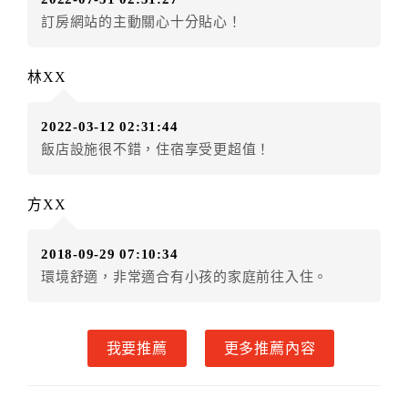
房者不得要求退其差額。（限原訂飯店）
訂房網站的主動關心十分貼心！
五、保留住宿權益(保留住房)
．訂房者因故辦理訂單異動，本飯店可接受
保留住宿金
林XX
額3個月
限原訂飯店），異動完成後不得辦理取消退款。
（提出申辦日為保留起算日）
2022-03-12 02:31:44
．訂房者使用「保留住宿金額」時，請注意！為避免飯
飯店設施很不錯，住宿享受更超值！
店客滿，敬請及早計畫，如逾時未提出申辦，視同無條
件放棄訂單（住宿權益）。 （限原訂飯店使用）
．每筆訂單異動限定乙次，限原訂飯店，異動完成後不
方XX
得辦理取消退款。
．訂單異動後，訂單費用總計大於原訂單費用總計時，
2018-09-29 07:10:34
訂房者應補足差額。 限原訂飯店
環境舒適，非常適合有小孩的家庭前往入住。
．訂單異動後，訂單費用總計小於原訂單費用總計時，
訂房者不得要求退其差額。限原訂飯店
六、取消訂單
我要推薦
更多推薦內容
訂房者因故取消訂單辦理退款，依下列標準申辦：
◎住房日7天前辦理者，訂單費用扣除總計0%為手續費