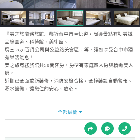
接
跟
飯
店
訂
『美之旅商務旅館』鄰近台中市草悟道，周邊景點有勤美誠
房
品綠園道、科博館、美術館、
HOT
廣三sogo百貨公司與公益路美食區…等，讓您享受台中市獨
有樂活氣息！
美之旅商務旅館共50間客房，房型有家庭四人房與精緻雙人
特
房，
色
近期已全面重新裝修，消防安檢合格，全幢裝設自動警報、
民
灑水設備，讓您住的安心、放心。
宿
全部展開
全
球
租
車