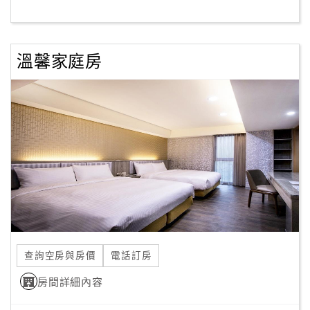
客
服
溫馨家庭房
聯
絡
單
Line
線
上
客
服
查詢空房與房價
電話訂房
紅
利
房間詳細內容
查
詢