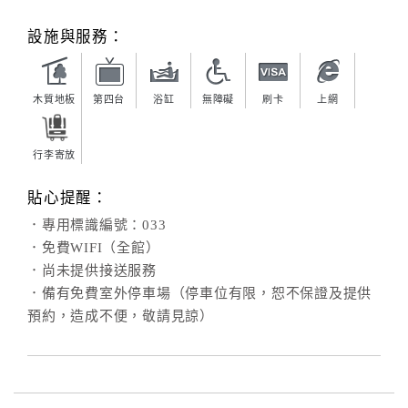
旅
伴
設施與服務：
計
劃
木質地板
第四台
浴缸
無障礙
刷卡
上網
商
品
行李寄放
宣
傳
貼心提醒：
．專用標識編號：033
．免費WIFI（全館）
．尚未提供接送服務
．備有免費室外停車場（停車位有限，恕不保證及提供
預約，造成不便，敬請見諒）