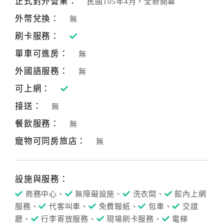
正式對外營業：
民國105年4月，全新開幕
合
外幣兌換：
無
作
提
刷卡服務：
案
單車可進房：
無
外國語服務：
無
飯
可上網：
店
接送：
合
無
作
餐飲服務：
無
寵物可同房旅店：
無
廠
商
合
設施與服務：
作
商務中心、
無障礙設施、
洗衣間、
館內上網
服務、
代客叫車、
免費報紙、
包車、
交誼
廳、
行李寄放服務、
現場刷卡服務、
電梯