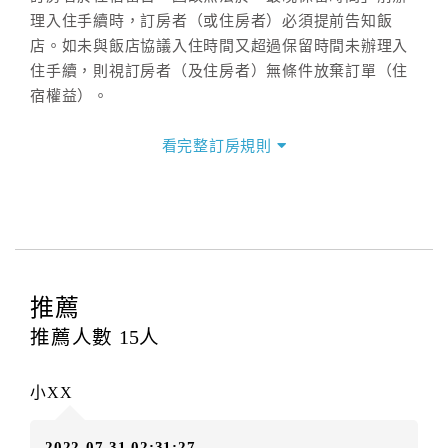
理入住手續時，訂房者（或住房者）必須提前告知飯
店。如未與飯店協議入住時間又超過保留時間未辦理入
住手續，則視訂房者（及住房者）無條件放棄訂單（住
宿權益）。
三、退房手續(Check out)
看完整訂房規則
本飯店退房時間(Check-out)為 （
12：00前
），訂房者
與飯店之其他交易﹝如續住、加床、餐費、小費、電話
費...等﹞所發生之費用，必須與飯店現場結清。
四、訂單異動
訂房者應於
入住前3日
（不含入住當日）提出申辦，如未
提出申辦不得異動訂單。
推薦
每筆訂單異動限定
乙
次，限原訂飯店，異動完成後不得
推薦人數
15
人
辦理取消退款。
訂單異動後，訂單費用總計大於原訂單費用總計時，訂
小XX
房者應補足差額。（限原訂飯店）
訂單異動後，訂單費用總計小於原訂單費用總計時，訂
2022-07-31 02:31:27