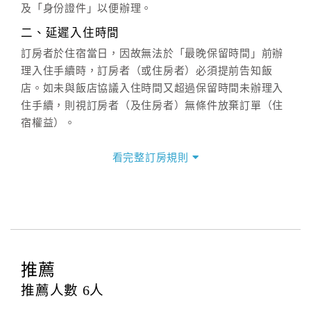
六、聯絡方式
及「身份證件」以便辦理。
週一至週日：
客服聯絡單
、
LINE@
、電話：
二、延遲入住時間
(07)9682715 。
訂房者於住宿當日，因故無法於「最晚保留時間」前辦
理入住手續時，訂房者（或住房者）必須提前告知飯
店。如未與飯店協議入住時間又超過保留時間未辦理入
住手續，則視訂房者（及住房者）無條件放棄訂單（住
宿權益）。
三、退房手續(Check out)
看完整訂房規則
本飯店退房時間(Check-out)為 （
11：00前
），訂房者
與飯店之其他交易﹝如續住、加床、餐費、小費、電話
費...等﹞所發生之費用，必須與飯店現場結清。
四、訂單異動
訂房者應於
入住前2日
（不含入住當日）提出申辦，如未
提出申辦不得異動訂單。
推薦
每筆訂單異動限定
乙
次，限原訂飯店，異動完成後不得
推薦人數
6
人
辦理取消退款。