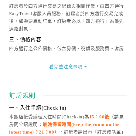
訂房者於四方通行交易之紀錄與相關作業，由四方通行
EasyTravel客服人員服務。訂房者於四方通行交易完成
後，如需要異動訂單，訂房者必以「四方通行」為優先
連絡對象。
三、價格內容
四方通行之公佈價格，包含房價、稅額及服務費。客房
價格隨季節及人文活動而異動，以選項「查詢空房與房
價」之當日價格為標準。
看完整注意事項
四、訂單異動
訂房成功後，訂房者如需異動內容，須於住房前在四方
通行「客服聯絡單」提出申辦，四方通行
恕不接受以電
訂房規則
話方式異動
訂單。
※非客服時間之申辦異動，皆為次日計算及辦理。
一、入住手續(Check in)
五、客服時間
本飯店接受辦理入住時間(Check-in)為
15：00後
（請見
房間介紹說明；
最晚保留時間(keep the room on the
週一至週日，上午9:00～晚上6:00
latest time)：21：00
），訂房者請出示「訂房成功單」