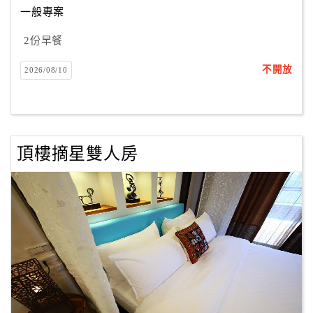
一般專案
2份早餐
訂
房
不開放
2026/08/10
Q&A
國
旅
頂樓摘星雙人房
卡
訂
房
請
款
收
據