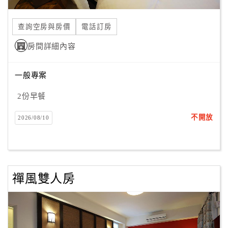
合
作
查詢空房與房價
電話訂房
提
房間詳細內容
案
一般專案
飯
店
2份早餐
合
不開放
2026/08/10
作
廠
商
禪風雙人房
合
作