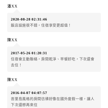
訂單異動後，訂單費用總計大於原訂單費用總計時，訂
潘XX
房者應補足差額。（限原訂飯店）
訂單異動後，訂單費用總計小於原訂單費用總計時，訂
2020-08-28 02:31:46
房者不得要求退其差額。（限原訂飯店）
飯店設施很不錯，住宿享受更超值！
五、保留住宿權益(保留住房)
．訂房者因故辦理訂單異動，本飯店可接受
保留住宿金
陳XX
額3個月
限原訂飯店），異動完成後不得辦理取消退款。
（提出申辦日為保留起算日）
2017-05-26 01:20:31
．訂房者使用「保留住宿金額」時，請注意！為避免飯
住宿會主動聯絡，房間乾淨、早餐好吃，下次還會
店客滿，敬請及早計畫，如逾時未提出申辦，視同無條
去住！
件放棄訂單（住宿權益）。 （限原訂飯店使用）
．每筆訂單異動限定乙次，限原訂飯店，異動完成後不
得辦理取消退款。
陳XX
．訂單異動後，訂單費用總計大於原訂單費用總計時，
訂房者應補足差額。 限原訂飯店
2016-04-07 04:07:57
．訂單異動後，訂單費用總計小於原訂單費用總計時，
峇里島風格的房間彷彿好像在國外度假一樣，讓人
訂房者不得要求退其差額。限原訂飯店
下次還想再來住