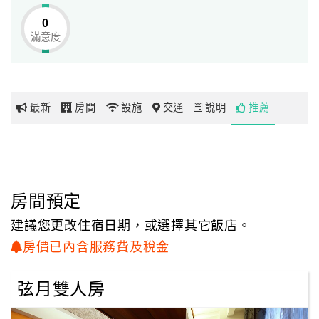
索花蓮之美的起點。
0
滿意度
網
Located in a quiet neighborhood next to the park, Shang-
紅
An number 1 licensed B&B is only a 5 minute walk to the
帶
busy streets of Haulien city. Our brand new 4-story house
你
is specially designed with Balinese style to offer our guests
最新
房間
設施
交通
說明
推薦
玩
a welcoming and relaxing feel.
At Sheng-An Number 1 B&B, you can easily get access to
玩
a parking spot. To enhance your stay here, there is also
樂
available to you amenities such as, an elevator, free Wi-Fi
地
房間預定
in all rooms and daily housekeeping. We also offer
圖
assistance for taxi service and the purchase of sightseeing
建議您更改住宿日期，或選擇其它飯店。
tour ticket.
顧
房價已內含服務費及稅金
客
There are 5 spacious and very comfortable rooms. Each
服
弦月雙人房
room is equipped with a private bathroom (bathtub or
務
shower), a 42”flat-screen TV, air conditioning and fire and