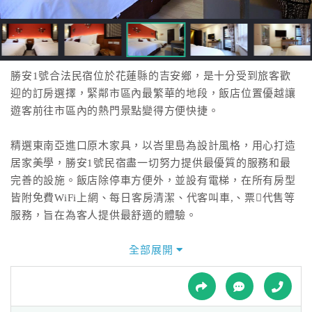
接
跟
飯
店
訂
勝安1號合法民宿位於花蓮縣的吉安鄉，是十分受到旅客歡
房
迎的訂房選擇，緊鄰市區內最繁華的地段，飯店位置優越讓
HOT
遊客前往市區內的熱門景點變得方便快捷。
精選東南亞進口原木家具，以峇里島為設計風格，用心打造
特
居家美學，勝安1號民宿盡一切努力提供最優質的服務和最
色
完善的設施。飯店除停車方便外，並設有電梯，在所有房型
民
皆附免費WiFi上網、每日客房清潔、代客叫車,、票代售等
宿
服務，旨在為客人提供最舒適的體驗。
勝安1號民宿設有5間精美的客房，每間房型皆配有現代衛浴
全部展開
全
設備、42吋平面電視、分離式冷氣及煙霧偵測器；除此之
球
外，還提供免費的清潔用品、咖啡和茶包；來這裡，享受最
租
車
安全舒適的住宿體驗，這裡不只是旅程中的暫居點，更是探