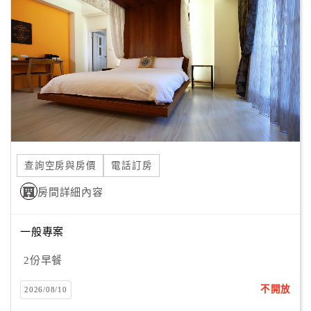
smoke detectors. Free toiletries, electric kettle,
顧
complimentary tea and coffee are provided for guests’’
客
convenience. Whatever the purpose of your visit, Sheng-An
滿
Number 1 B&B is an excellent choice for your stay in
意
Hualien.
度
訂
單
查詢空房與房價
電話訂房
管
理
房間詳細內容
一般專案
會
員
2份早餐
帳
戶
不開放
2026/08/10