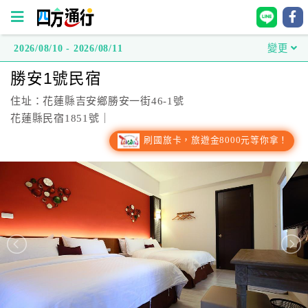
2026/08/10 - 2026/08/11
變更
四
勝安1號民宿
方
通
住址：花蓮縣吉安鄉勝安一街46-1號
行
花蓮縣民宿1851號｜
訂
刷國旅卡，旅遊金8000元等你拿！
房
台
灣
訂
房
直