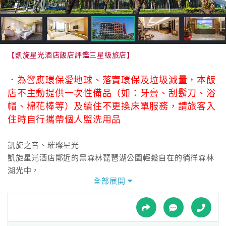
接
跟
飯
店
訂
【凱旋星光酒店飯店評鑑三星級旅店】
房
HOT
．為響應環保愛地球、落實環保及垃圾減量，本飯
店不主動提供一次性備品（如：牙膏、刮鬍刀、浴
帽、棉花棒等）及續住不更換床單服務，請旅客入
特
住時自行攜帶個人盥洗用品
色
民
凱旋之音、璀璨星光
宿
凱旋星光酒店鄰近的黑森林琵琶湖公園輕鬆自在的徜徉森林
湖光中，
全部展開
全
除此之外緊鄰的海濱公園遠眺深藍海洋，讓來到台東旅遊的
球
旅客們感受大自然的魅力。
租
車
坐落在台東市區旁的海岸線道路上，遠眺了太平洋的碧海藍