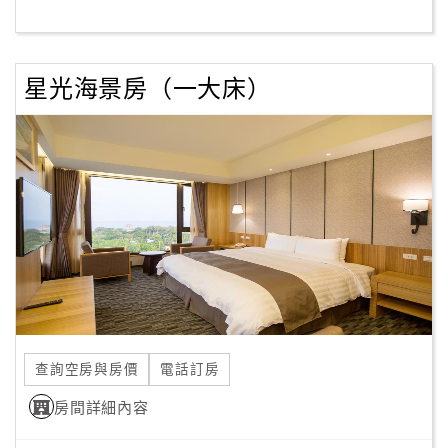
客
服
星光海景房（一大床）
聯
絡
單
Line
線
上
客
服
查詢空房與房價
電話訂房
紅
利
房間詳細內容
查
詢