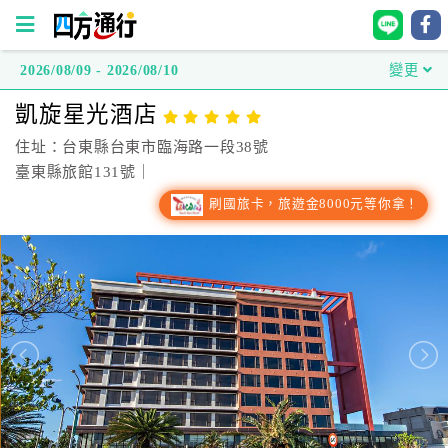
2026/08/09 - 2026/08/10
變更
四
凱旋星光酒店
方
通
住址：台東縣台東市臨海路一段38號
行
臺東縣旅館131號｜
訂
刷國旅卡，旅遊金8000元等你拿！
房
台
灣
訂
房
直