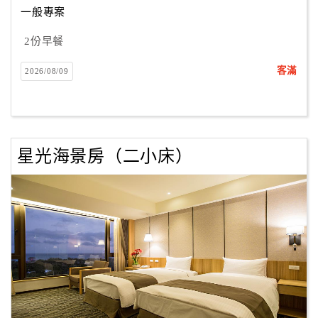
一般專案
2份早餐
訂
房
客滿
2026/08/09
Q&A
國
旅
星光海景房（二小床）
卡
訂
房
請
款
收
據