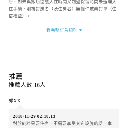
店。如未與飯店協議入住時間又超過保留時間未辦理入
住手續，則視訂房者（及住房者）無條件放棄訂單（住
宿權益）。
三、退房手續(Check out)
看完整訂房規則
本飯店退房時間(Check-out)為 （
12：00前
），訂房者
與飯店之其他交易﹝如續住、加床、餐費、小費、電話
費...等﹞所發生之費用，必須與飯店現場結清。
四、訂單異動
訂房者應於
入住前15日
（不含入住當日）提出申辦，如
未提出申辦不得異動訂單。
推薦
每筆訂單異動限定
乙
次，限原訂飯店，異動完成後不得
推薦人數
16
人
辦理取消退款。
訂單異動後，訂單費用總計大於原訂單費用總計時，訂
郭XX
房者應補足差額。（限原訂飯店）
訂單異動後，訂單費用總計小於原訂單費用總計時，訂
2018-11-29 02:18:13
房者不得要求退其差額。（限原訂飯店）
對於純粹只要住宿，不需要享受其它設施的話，本
五、保留住宿權益(保留住房)