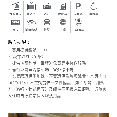
木質地板
第四台
浴缸
保險箱
停車場
無障礙
刷卡
單車租借
接送
上網
行李寄放
貼心提醒：
．專用標識編號：131
．免費WIFI（全館）
．提供《預約制／單程》免費專車接送服務
．備有免費室內停車場／室外停車場
．為響應環保愛地球、落實環保及垃圾減量，本飯店自
106/9/1起，不主動提供一次性備品（如：牙膏、刮鬍
刀、浴帽、棉花棒等）及續住不更換床單服務，請旅客
入住時自行攜帶個人盥洗用品