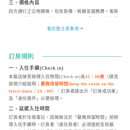
三、價格內容
四方通行之公佈價格，包含房價、稅額及服務費。客房
價格隨季節及人文活動而異動，以選項「查詢空房與房
價」之當日價格為標準。
看完整注意事項
四、訂單異動
訂房成功後，訂房者如需異動內容，須於住房前在四方
通行「客服聯絡單」提出申辦，四方通行
恕不接受以電
訂房規則
話方式異動
訂單。
※非客服時間之申辦異動，皆為次日計算及辦理。
一、入住手續(Check in)
五、客服時間
本飯店接受辦理入住時間(Check-in)為
15：00後
（請見
房間介紹說明；
最晚保留時間(keep the room on the
週一至週日，上午9:00～晚上6:00
latest time)：24：00
），訂房者請出示「訂房成功單」
六、聯絡方式
及「身份證件」以便辦理。
週一至週日：
客服聯絡單
、
LINE@
、電話：
二、延遲入住時間
(07)9682715 。
訂房者於住宿當日，因故無法於「最晚保留時間」前辦
理入住手續時，訂房者（或住房者）必須提前告知飯