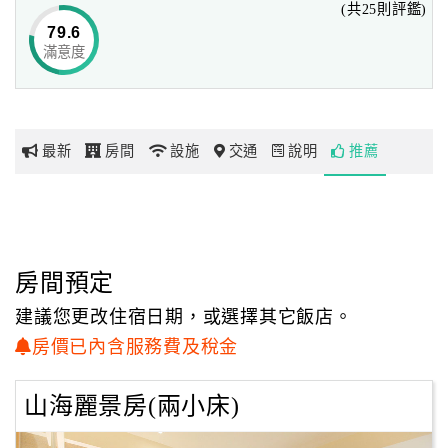
(共25則評鑑)
天，
79.6
還能一覽都蘭山的山水秀麗，讓您在飯店享受全視野的視
滿意度
網
野，
紅
跟隨著日夜轉換，璀璨的虹彩天光讓入住的旅人們留下美麗
帶
的回憶。
你
最新
房間
設施
交通
說明
推薦
玩
玩
樂
地
房間預定
圖
建議您更改住宿日期，或選擇其它飯店。
顧
房價已內含服務費及稅金
客
服
山海麗景房(兩小床)
務