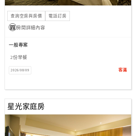
合
作
查詢空房與房價
電話訂房
提
房間詳細內容
案
一般專案
飯
店
2份早餐
合
客滿
2026/08/09
作
廠
商
星光家庭房
合
作