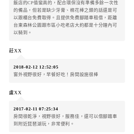
飯店的CP值蠻高的，配合環保沒有準備多餘一次性
．訂房者因故辦理訂單異動，本飯店可接受
保留住宿金
的備品，但若是缺少牙膏、棉花棒之類的話還是可
額3個月
限原訂飯店），異動完成後不得辦理取消退款。
以跟櫃台免費取得。且提供免費腳踏車租借，距離
（提出申辦日為保留起算日）
台東森林公園跟市區小吃老店大約都是十分鐘內可
．訂房者使用「保留住宿金額」時，請注意！為避免飯
以騎到。
店客滿，敬請及早計畫，如逾時未提出申辦，視同無條
件放棄訂單（住宿權益）。 （限原訂飯店使用）
莊XX
．每筆訂單異動限定乙次，限原訂飯店，異動完成後不
得辦理取消退款。
2018-02-12 12:52:05
．訂單異動後，訂單費用總計大於原訂單費用總計時，
窗外視野很好，早餐好吃！房間設施很棒
訂房者應補足差額。 限原訂飯店
．訂單異動後，訂單費用總計小於原訂單費用總計時，
訂房者不得要求退其差額。限原訂飯店
盧XX
六、取消訂單
2017-02-11 07:25:34
訂房者因故取消訂單辦理退款，依下列標準申辦：
房間很乾淨，視野很好，服務佳，還可以借腳踏車
◎住房日14天前辦理者，訂單費用扣除總計0%為手續費
到附近琵琶湖玩，非常便利。
◎住房日7天前辦理者，訂單費用扣除總計30%為手續費
◎住房日1天前辦理者，訂單費用扣除總計45%為手續費