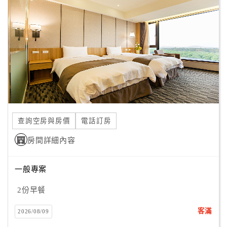
顧
客
滿
意
度
訂
單
查詢空房與房價
電話訂房
管
理
房間詳細內容
一般專案
會
員
2份早餐
帳
戶
客滿
2026/08/09