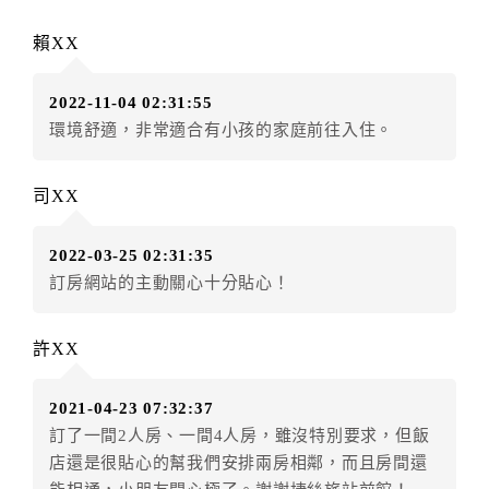
訂單異動後，訂單費用總計大於原訂單費用總計時，訂
賴XX
房者應補足差額。（限原訂飯店）
訂單異動後，訂單費用總計小於原訂單費用總計時，訂
2022-11-04 02:31:55
房者不得要求退其差額。（限原訂飯店）
環境舒適，非常適合有小孩的家庭前往入住。
五、保留住宿權益(保留住房)
．訂房者因故辦理訂單異動，本飯店可接受
保留住宿金
司XX
額3個月
限原訂飯店），異動完成後不得辦理取消退款。
（提出申辦日為保留起算日）
2022-03-25 02:31:35
．訂房者使用「保留住宿金額」時，請注意！為避免飯
訂房網站的主動關心十分貼心！
店客滿，敬請及早計畫，如逾時未提出申辦，視同無條
件放棄訂單（住宿權益）。 （限原訂飯店使用）
．每筆訂單異動限定乙次，限原訂飯店，異動完成後不
許XX
得辦理取消退款。
．訂單異動後，訂單費用總計大於原訂單費用總計時，
2021-04-23 07:32:37
訂房者應補足差額。 限原訂飯店
訂了一間2人房、一間4人房，雖沒特別要求，但飯
．訂單異動後，訂單費用總計小於原訂單費用總計時，
店還是很貼心的幫我們安排兩房相鄰，而且房間還
訂房者不得要求退其差額。限原訂飯店