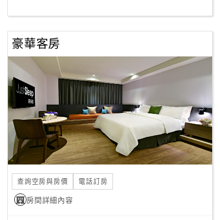
客
服
豪華客房
聯
絡
單
Line
線
上
客
服
查詢空房與房價
電話訂房
紅
利
房間詳細內容
查
詢