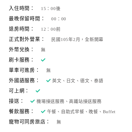
旅
伴
入住時間：
15：00後
計
最晚保留時間：
00：00
劃
退房時間：
12：00前
正式對外營業：
民國105年2月，全新開幕
商
品
外幣兌換：
無
宣
刷卡服務：
傳
單車可進房：
無
外國語服務：
英文、日文、德文、泰語
可上網：
接送：
機場接送服務、高鐵站接送服務
餐飲服務：
午餐、自助式早餐、晚餐、Buffet
寵物可同房旅店：
無