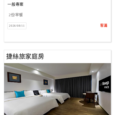
一般專案
2份早餐
訂
房
客滿
2026/08/11
Q&A
國
旅
捷絲旅家庭房
卡
訂
房
請
款
收
據