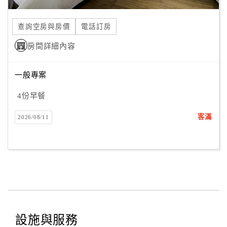
合
作
查詢空房與房價
電話訂房
提
房間詳細內容
案
一般專案
飯
店
4份早餐
合
客滿
2026/08/11
作
廠
商
合
作
設施與服務