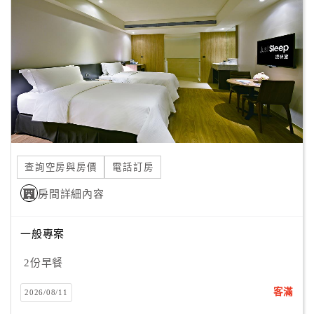
顧
客
滿
意
度
訂
單
查詢空房與房價
電話訂房
管
理
房間詳細內容
一般專案
會
員
2份早餐
帳
戶
客滿
2026/08/11