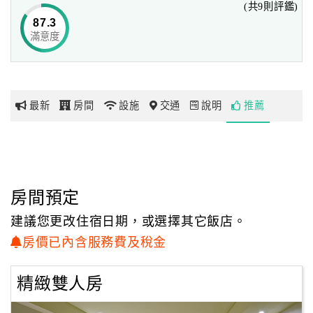
(共9則評鑑)
客房
87.3
135間時尚高雅的客房，空間皆10坪以上，並將美學融入飯
滿意度
網
店設計中，
紅
兼具精品魅力及文創的時尚氣息。部分客房設有視覺藝術佈
帶
置，
你
亦讓客房顯露出獨特氣質，旅人可盡情沉浸於藝術美學中。
最新
房間
設施
交通
說明
推薦
玩
客房採用國際級的Wellspring床墊及頂級的淋浴設備，
帶給旅客絕對舒適、高質感的住宿新享受。
玩
服務中心
樂
24小時的服務中心，提供完整的商務、旅遊、餐飲以及在地
地
房間預定
生活資訊。
圖
建議您更改住宿日期，或選擇其它飯店。
顧
房價已內含服務費及稅金
客
服
精緻雙人房
務