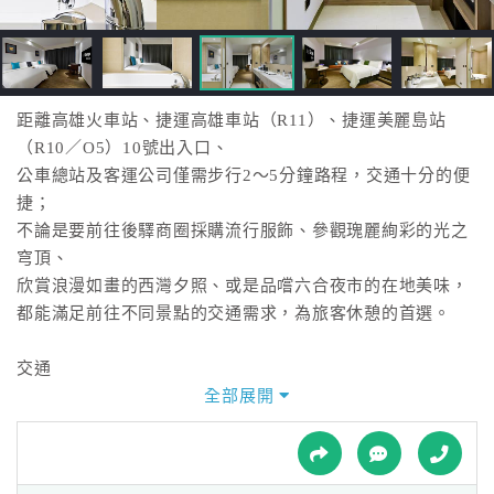
接
跟
飯
店
訂
距離高雄火車站、捷運高雄車站（R11）、捷運美麗島站
房
（R10／O5）10號出入口、
HOT
公車總站及客運公司僅需步行2～5分鐘路程，交通十分的便
捷；
不論是要前往後驛商圈採購流行服飾、參觀瑰麗絢彩的光之
特
穹頂、
色
欣賞浪漫如畫的西灣夕照、或是品嚐六合夜市的在地美味，
民
都能滿足前往不同景點的交通需求，為旅客休憩的首選。
宿
交通
由飯店步行至高雄捷運高雄車站及美麗島站10號出入口僅需
全部展開
全
2分鐘路程，
球
距離小港國際機場的車程約為15分鐘。
租
車