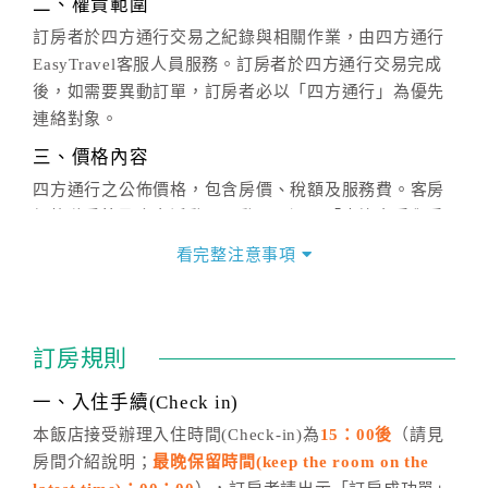
二、權責範圍
訂房者於四方通行交易之紀錄與相關作業，由四方通行
EasyTravel客服人員服務。訂房者於四方通行交易完成
後，如需要異動訂單，訂房者必以「四方通行」為優先
連絡對象。
三、價格內容
四方通行之公佈價格，包含房價、稅額及服務費。客房
價格隨季節及人文活動而異動，以選項「查詢空房與房
價」之當日價格為標準。
看完整注意事項
四、訂單異動
訂房成功後，訂房者如需異動內容，須於住房前在四方
通行「客服聯絡單」提出申辦，四方通行
恕不接受以電
訂房規則
話方式異動
訂單。
※非客服時間之申辦異動，皆為次日計算及辦理。
一、入住手續(Check in)
五、客服時間
本飯店接受辦理入住時間(Check-in)為
15：00後
（請見
房間介紹說明；
最晚保留時間(keep the room on the
週一至週日，上午9:00～晚上6:00