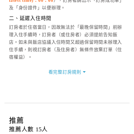
latest time)：00：00
），訂房者請出示「訂房成功單」
六、聯絡方式
及「身份證件」以便辦理。
週一至週日：
客服聯絡單
、
LINE@
、電話：
二、延遲入住時間
(07)9682715 。
訂房者於住宿當日，因故無法於「最晚保留時間」前辦
理入住手續時，訂房者（或住房者）必須提前告知飯
店。如未與飯店協議入住時間又超過保留時間未辦理入
住手續，則視訂房者（及住房者）無條件放棄訂單（住
宿權益）。
三、退房手續(Check out)
看完整訂房規則
本飯店退房時間(Check-out)為 （
12：00前
），訂房者
與飯店之其他交易﹝如續住、加床、餐費、小費、電話
費...等﹞所發生之費用，必須與飯店現場結清。
四、訂單異動
訂房者應於
入住前4日
（不含入住當日）提出申辦，如未
提出申辦不得異動訂單。
推薦
每筆訂單異動限定
乙
次，限原訂飯店，異動完成後不得
推薦人數
15
人
辦理取消退款。