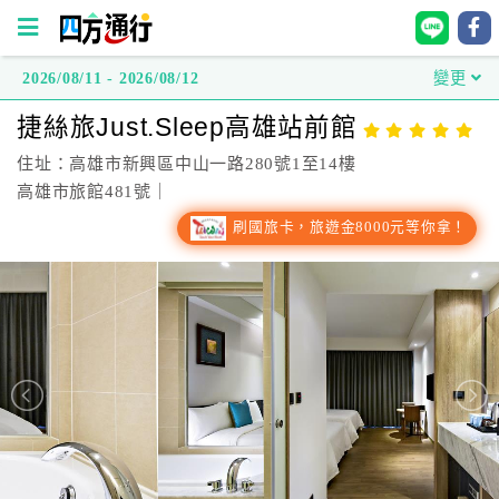
2026/08/11 - 2026/08/12
變更
四
捷絲旅Just.Sleep高雄站前館
方
通
住址：高雄市新興區中山一路280號1至14樓
行
高雄市旅館481號｜
訂
刷國旅卡，旅遊金8000元等你拿！
房
台
灣
訂
房
直