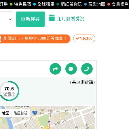
訂房
特色民宿
全球租車
網紅帶你玩
玩樂地圖
會員帳戶
用月曆看房況
重新搜尋
刷國旅卡，旅遊金8000元等你拿！
VR360
(共14則評鑑)
70.6
滿意度