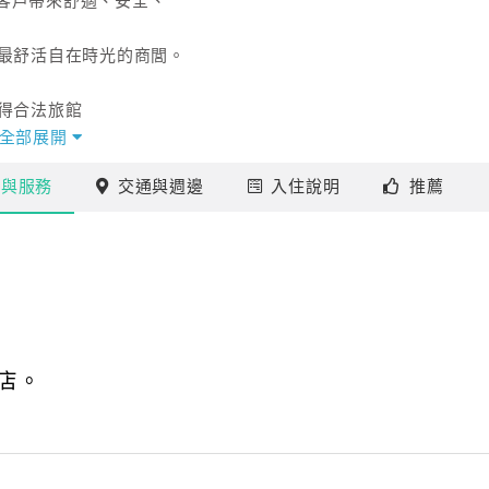
客戶帶來舒適、安全、
得最舒活自在時光的商閭。
得合法旅館
全部展開
施
與服務
交通
與週邊
入住
說明
推薦
店。