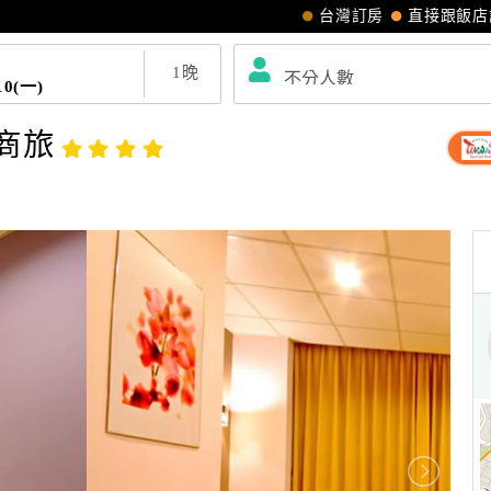
台灣訂房
直接跟飯店
1
晚
10(一)
會商旅