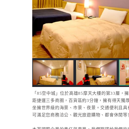
「85空中城」位於高雄85摩天大樓的第33層，擁
距捷運三多商圈，百貨區約3分鐘，擁有得天獨
坐擁世界級的海景、市景、夜景。交通便利且具
可滿足您商務洽公、觀光旅遊購物、都會休閒等