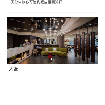
．需停車旅客可洽詢飯店相關資訊
訂
房
Q&A
國
旅
卡
訂
房
大廳
請
款
收
據