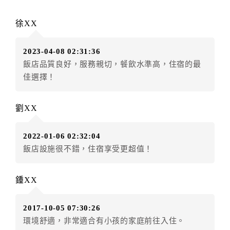
每筆訂單異動限定
乙
次，限原訂飯店，異動完成後不得
辦理取消退款。
徐XX
訂單異動後，訂單費用總計大於原訂單費用總計時，訂
房者應補足差額。（限原訂飯店）
2023-04-08 02:31:36
訂單異動後，訂單費用總計小於原訂單費用總計時，訂
飯店品質良好，服務親切，餐飲水準高，住宿的最
房者不得要求退其差額。（限原訂飯店）
佳選擇！
五、保留住宿權益(保留住房)
．訂房者因故辦理訂單異動，本飯店可接受
保留住宿金
劉XX
額1個月
限原訂飯店），異動完成後不得辦理取消退款。
（提出申辦日為保留起算日）
2022-01-06 02:32:04
．訂房者使用「保留住宿金額」時，請注意！為避免飯
飯店設施很不錯，住宿享受更超值！
店客滿，敬請及早計畫，如逾時未提出申辦，視同無條
件放棄訂單（住宿權益）。 （限原訂飯店使用）
．每筆訂單異動限定乙次，限原訂飯店，異動完成後不
鍾XX
得辦理取消退款。
．訂單異動後，訂單費用總計大於原訂單費用總計時，
2017-10-05 07:30:26
訂房者應補足差額。 限原訂飯店
環境舒適，非常適合有小孩的家庭前往入住。
．訂單異動後，訂單費用總計小於原訂單費用總計時，