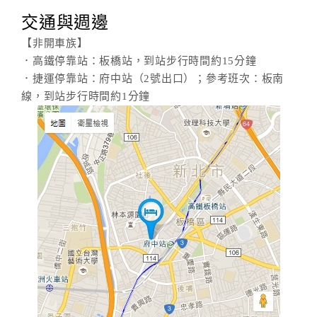
合
交通與週邊
作
【非開車族】
提
．高鐵停靠站：板橋站，到站步行時間約15分鐘
案
．捷運停靠站：府中站（2號出口）；參考班次：板南
線，到站步行時間約1分鐘
飯
店
合
作
廠
商
合
作