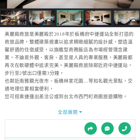
接
跟
飯
店
訂
美麗殿商旅是美麗殿於2018年於板橋府中捷運站全新打造的
房
商旅品牌，整體建築規畫以追求精緻細膩的設計感，塑造溫
HOT
馨舒適的住宿感受，以旗艦型商務飯店為市場經營理念建
置，不論是外觀、客房、甚至是人員的專業服務，美麗殿都
再次在軟硬體中追求完美。美麗殿商旅除鄰近府中捷運站，
特
步行至2號出口僅需3分鐘，
色
也鄰近南雅觀光夜市、板橋林家花園…等知名觀光景點，交
民
通地理位置相當便利，
宿
您可搭乘捷運出差洽公或到台北市西門町商圈旅遊購物，
這一次美麗殿帶著集團全新口號-「心的態度」來呈現旗下所
全部展開
全
有品牌的專業。對於美麗殿而言，用心、細心、貼心、關心
球
的態度，就是我們面對客人的全部。不論硬體、軟體甚至是
租
車
人員的專業服務，我們皆用最高標準要求自己。在這繁忙的