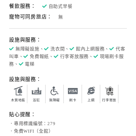
餐飲服務：
自助式早餐
客
寵物可同房旅店：
無
服
聯
絡
設施與服務：
單
無障礙設施、
洗衣間、
館內上網服務、
代客
叫車、
免費報紙、
行李寄放服務、
現場刷卡服
Line
務、
電梯
線
上
設施與服務：
客
服
木質地板
浴缸
無障礙
刷卡
上網
行李寄放
紅
貼心提醒：
利
．專用標識編號：279
查
．免費WIFI（全館）
詢