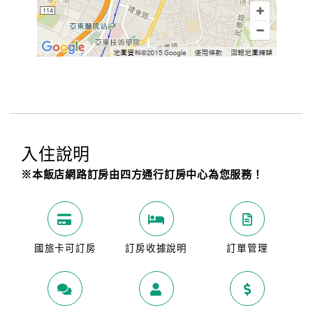
旅
伴
計
劃
商
品
宣
傳
入住說明
※本飯店網路訂房由四方通行訂房中心為您服務！
國旅卡可訂房
訂房收據說明
訂單管理