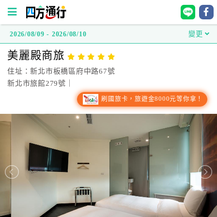
2026/08/09 - 2026/08/10
變更
四
美麗殿商旅
方
通
住址：新北市板橋區府中路67號
行
新北市旅館279號｜
訂
刷國旅卡，旅遊金8000元等你拿！
房
台
灣
訂
房
直