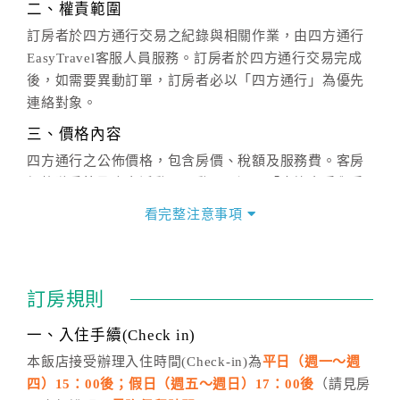
二、權責範圍
訂房者於四方通行交易之紀錄與相關作業，由四方通行
EasyTravel客服人員服務。訂房者於四方通行交易完成
後，如需要異動訂單，訂房者必以「四方通行」為優先
連絡對象。
三、價格內容
四方通行之公佈價格，包含房價、稅額及服務費。客房
價格隨季節及人文活動而異動，以選項「查詢空房與房
價」之當日價格為標準。
看完整注意事項
四、訂單異動
訂房成功後，訂房者如需異動內容，須於住房前在四方
通行「客服聯絡單」提出申辦，四方通行
恕不接受以電
訂房規則
話方式異動
訂單。
※非客服時間之申辦異動，皆為次日計算及辦理。
一、入住手續(Check in)
五、客服時間
本飯店接受辦理入住時間(Check-in)為
平日（週一～週
四）15：00後；假日（週五～週日）17：00後
（請見房
週一至週日，上午9:00～晚上6:00