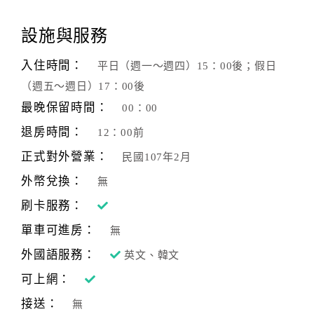
顧
設施與服務
客
滿
入住時間：
平日（週一～週四）15：00後；假日
意
（週五～週日）17：00後
度
最晚保留時間：
00：00
退房時間：
12：00前
訂
正式對外營業：
民國107年2月
單
管
外幣兌換：
無
理
刷卡服務：
單車可進房：
無
會
外國語服務：
英文、韓文
員
帳
可上網：
戶
接送：
無