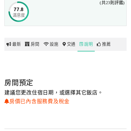
(共23則評鑑)
都市裡，塑造出一個不論在任何細節中皆能有讓您感受到溫
77.8
馨與舒適的一次旅程。
滿意度
網
紅
帶
你
最新
房間
設施
交通
說明
推薦
玩
玩
樂
地
房間預定
圖
建議您更改住宿日期，或選擇其它飯店。
顧
房價已內含服務費及稅金
客
服
務