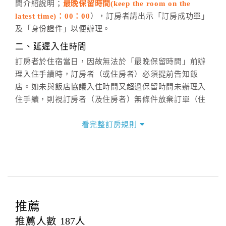
間介紹說明；
最晚保留時間(keep the room on the
六、聯絡方式
latest time)：00：00
），訂房者請出示「訂房成功單」
週一至週日：
客服聯絡單
、
LINE@
、電話：
及「身份證件」以便辦理。
(07)9682715 。
二、延遲入住時間
訂房者於住宿當日，因故無法於「最晚保留時間」前辦
理入住手續時，訂房者（或住房者）必須提前告知飯
店。如未與飯店協議入住時間又超過保留時間未辦理入
住手續，則視訂房者（及住房者）無條件放棄訂單（住
宿權益）。
看完整訂房規則
三、退房手續(Check out)
本飯店退房時間(Check-out)為 （
12：00前
），訂房者
與飯店之其他交易﹝如續住、加床、餐費、小費、電話
費...等﹞所發生之費用，必須與飯店現場結清。
四、訂單異動
訂房者應於
入住前8日
（不含入住當日）提出申辦，如未
推薦
提出申辦不得異動訂單。
推薦人數
187
人