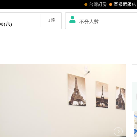
台灣訂房
直接跟飯店
1
晚
08(六)