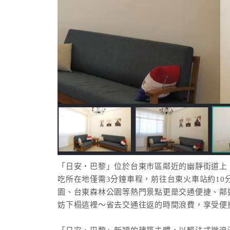
「日安‧巴黎」位於台東市區鄰近的幽靜街道上，
吃所在地僅需3分鐘車程，前往台東火車站約1
園、台東森林公園等熱門景點更是交通便捷、鄰
妨下榻這裡～省去交通往返的時間浪費，享受便