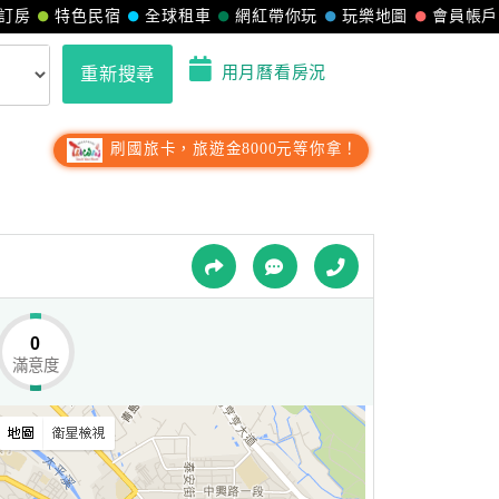
訂房
特色民宿
全球租車
網紅帶你玩
玩樂地圖
會員帳戶
用月曆看房況
重新搜尋
刷國旅卡，旅遊金8000元等你拿！
0
滿意度