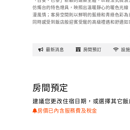
「日安‧巴黎」新穎的建築主體，以輕法式微浪
仿燭台的特色燈具，映照出溫暖靜心的暖色光線
漫風情；客房空間則以鮮明的藍綠和青綠色彩為
同時感受到飯店般迎賓受寵的高級禮遇和舒適如
最新
消息
房間
預訂
設
房間預定
建議您更改住宿日期，或選擇其它飯
房價已內含服務費及稅金