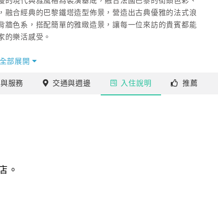
漫的現代典雅風格為裝潢基底，融合法國巴黎的街頭色彩、
，融合經典的巴黎鐵塔造型佈景，營造出古典優雅的法式浪
背牆色系，搭配簡單的雅緻造景，讓每一位來訪的貴賓都能
家的樂活感受。
全部展開
施
與服務
交通
與週邊
入住
說明
推薦
店。