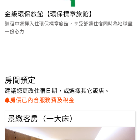
顧
金級環保旅館【環保標章旅館】
不只是渡假
客
更為生活視野Upgrade
遊程中選擇入住環保標章旅館，享受舒適住宿同時為地球盡
滿
一份心力
意
在北投老爺，健康的飲食、芳療體驗、溫泉水療及各項室內
度
外運動、健康咨詢等服務，為旅人帶來的不只是渡假的放鬆
享受，透過深刻體驗所深植的健康概念，將為您的生活形態
帶來美好的蛻變。
訂
單
管
房間預定
四月~六月館內活動館內外休閒課程(採預約制)
理
建議您更改住宿日期，或選擇其它飯店。
房價已內含服務費及稅金
會
員
景緻客房（一大床）
帳
戶