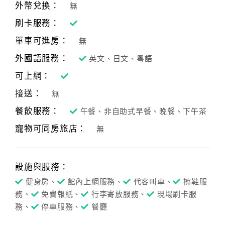
旅
外幣兌換：
無
伴
刷卡服務：
計
劃
單車可進房：
無
外國語服務：
英文、日文、粵語
商
可上網：
品
接送：
無
宣
傳
餐飲服務：
午餐、非自助式早餐、晚餐、下午茶
寵物可同房旅店：
無
設施與服務：
健身房、
館內上網服務、
代客叫車、
擦鞋服
務、
免費報紙、
行李寄放服務、
現場刷卡服
務、
停車服務、
餐廳