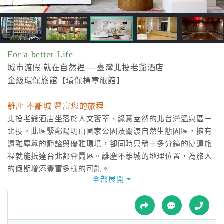
接
跟
飯
店
訂
For a better Life
房
城市渡假 就在自然裡──臺灣北投老爺酒店
HOT
金級環保旅館【環保標章旅館】
離塵 不離城 豐富您的旅程
特
北投老爺酒店坐落於人文薈萃、綠意盎然的北台灣溫泉區－
色
北投，此區緊鄰陽明山國家公園及關渡自然生態園區，擁有
民
遠離塵囂的靜謐與優雅環境，卻同時只稍十多分鐘的捷運旅
宿
程就能抵達台北都會鬧區。離塵不離城的地理位置，為旅人
的假期增添豐富多樣的可能。
全部展開
全
球
溫泉渡假＆健康管理＆美容醫學
租
打造旅遊新形態
車
緊鄰「新北投捷運站」的酒店位置儼然成為北投溫泉區的新