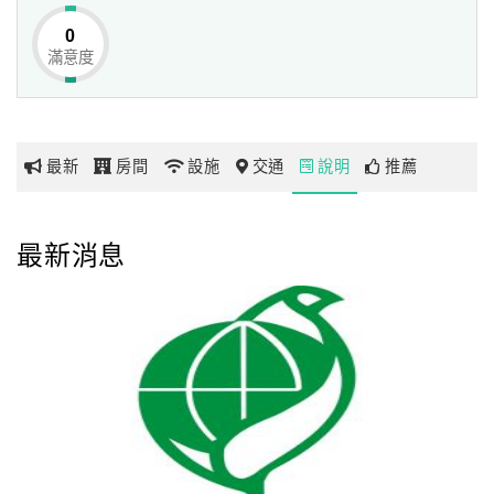
地標，大樓1層及6~12層為「北投老爺酒店」;2~5層為「北
0
投健康管理醫院」，兩者結合的「台北國際醫旅」首創「溫
滿意度
網
泉渡假、健康管理、美容醫學」三合一的創新服務，為臺灣
紅
觀光旅遊形態揭開嶄新的一頁。
帶
你
在自然的氛圍裡
最新
房間
設施
交通
說明
推薦
玩
體驗「健康療癒」新渡假概念
酒店整體以大地素材為基調，迎入自然的空間語彙，營造出
玩
最新消息
舒適典雅的渡假氣氛;除了硬體空間外，北投老爺的軟體服務
樂
皆以「健康療癒」為訴求，期盼為旅人打造由內而外、從身
地
圖
體至心靈的煥發旅程。
除了享受館內溫泉設施規劃與專業Spa療程帶來的身心紓壓
顧
之外，北投老爺為繁忙的現代人精心規劃多項活動，從清晨
客
至夜晚、從室內到戶外，更引進「VR虛擬實境」飛輪有氧等
服
進階的健身設備，讓您在渡假的過程中，能隨心選擇各種體
務
適能、伸展放鬆運動及運動水療課程等活動，盡情品嚐「運
動」所帶來的身心愉悅。