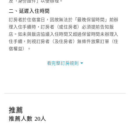
及「身份證件」以便辦理。
週一至週日：
客服聯絡單
、
LINE@
、電話：
二、延遲入住時間
(07)9682715 。
訂房者於住宿當日，因故無法於「最晚保留時間」前辦
理入住手續時，訂房者（或住房者）必須提前告知飯
店。如未與飯店協議入住時間又超過保留時間未辦理入
住手續，則視訂房者（及住房者）無條件放棄訂單（住
宿權益）。
三、退房手續(Check out)
看完整訂房規則
本飯店退房時間(Check-out)為 （
11：00前
），訂房者
與飯店之其他交易﹝如續住、加床、餐費、小費、電話
費...等﹞所發生之費用，必須與飯店現場結清。
四、訂單異動
訂房者應於
入住前2日
（不含入住當日）提出申辦，如未
提出申辦不得異動訂單。
推薦
每筆訂單異動限定
乙
次，限原訂飯店，異動完成後不得
推薦人數
20
人
辦理取消退款。