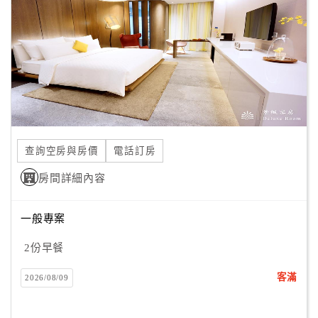
客
服
聯
絡
單
Line
查詢空房與房價
電話訂房
線
房間詳細內容
上
客
服
一般專案
2份早餐
紅
客滿
2026/08/09
利
查
詢