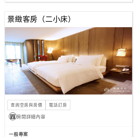
景緻客房（二小床）
訂
房
Q&A
國
旅
卡
訂
房
查詢空房與房價
電話訂房
請
款
房間詳細內容
收
據
一般專案