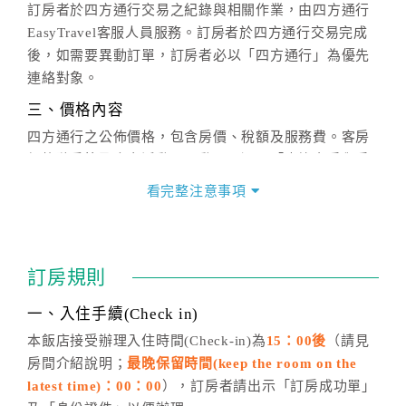
訂房者於四方通行交易之紀錄與相關作業，由四方通行
EasyTravel客服人員服務。訂房者於四方通行交易完成
後，如需要異動訂單，訂房者必以「四方通行」為優先
連絡對象。
三、價格內容
四方通行之公佈價格，包含房價、稅額及服務費。客房
價格隨季節及人文活動而異動，以選項「查詢空房與房
價」之當日價格為標準。
看完整注意事項
四、訂單異動
訂房成功後，訂房者如需異動內容，須於住房前在四方
通行「客服聯絡單」提出申辦，四方通行
恕不接受以電
訂房規則
話方式異動
訂單。
※非客服時間之申辦異動，皆為次日計算及辦理。
一、入住手續(Check in)
五、客服時間
本飯店接受辦理入住時間(Check-in)為
15：00後
（請見
房間介紹說明；
最晚保留時間(keep the room on the
週一至週日，上午9:00～晚上6:00
latest time)：00：00
），訂房者請出示「訂房成功單」
六、聯絡方式