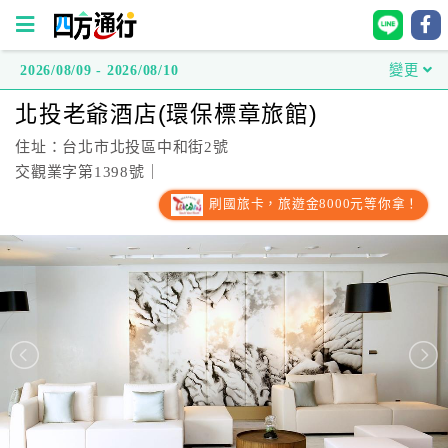
2026/08/09 - 2026/08/10
變更
四
北投老爺酒店(環保標章旅館)
方
通
住址：台北市北投區中和街2號
行
交觀業字第1398號｜
訂
刷國旅卡，旅遊金8000元等你拿！
房
台
灣
訂
房
直