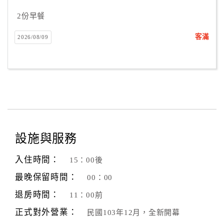
合
2份早餐
作
提
客滿
2026/08/09
案
飯
店
合
作
設施與服務
廠
入住時間：
15：00後
商
最晚保留時間：
合
00：00
作
退房時間：
11：00前
正式對外營業：
民國103年12月，全新開幕