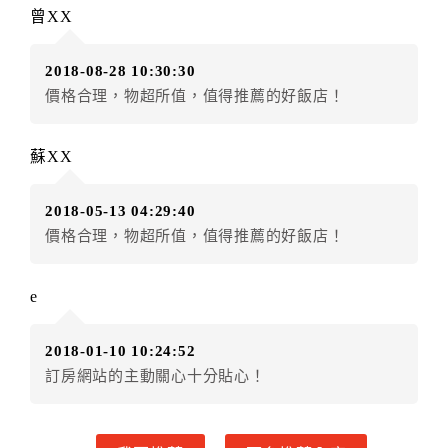
訂單異動後，訂單費用總計大於原訂單費用總計時，訂
曾XX
房者應補足差額。（限原訂飯店）
訂單異動後，訂單費用總計小於原訂單費用總計時，訂
2018-08-28 10:30:30
房者不得要求退其差額。（限原訂飯店）
價格合理，物超所值，值得推薦的好飯店！
五、保留住宿權益(保留住房)
．訂房者因故辦理訂單異動，本飯店可接受
保留住宿金
蘇XX
額3個月
限原訂飯店），異動完成後不得辦理取消退款。
（提出申辦日為保留起算日）
2018-05-13 04:29:40
．訂房者使用「保留住宿金額」時，請注意！為避免飯
價格合理，物超所值，值得推薦的好飯店！
店客滿，敬請及早計畫，如逾時未提出申辦，視同無條
件放棄訂單（住宿權益）。 （限原訂飯店使用）
．每筆訂單異動限定乙次，限原訂飯店，異動完成後不
e
得辦理取消退款。
．訂單異動後，訂單費用總計大於原訂單費用總計時，
2018-01-10 10:24:52
訂房者應補足差額。 限原訂飯店
訂房網站的主動關心十分貼心！
．訂單異動後，訂單費用總計小於原訂單費用總計時，
訂房者不得要求退其差額。限原訂飯店