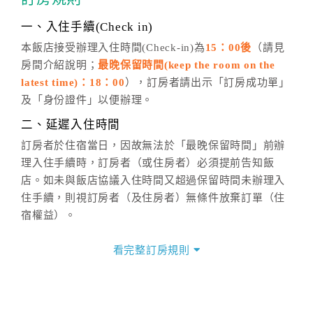
話方式異動
訂單。
※非客服時間之申辦異動，皆為次日計算及辦理。
一、入住手續(Check in)
五、客服時間
本飯店接受辦理入住時間(Check-in)為
15：00後
（請見
房間介紹說明；
最晚保留時間(keep the room on the
週一至週日，上午9:00～晚上6:00
latest time)：18：00
），訂房者請出示「訂房成功單」
六、聯絡方式
及「身份證件」以便辦理。
週一至週日：
客服聯絡單
、
LINE@
、電話：
二、延遲入住時間
(07)9682715 。
訂房者於住宿當日，因故無法於「最晚保留時間」前辦
理入住手續時，訂房者（或住房者）必須提前告知飯
店。如未與飯店協議入住時間又超過保留時間未辦理入
住手續，則視訂房者（及住房者）無條件放棄訂單（住
宿權益）。
三、退房手續(Check out)
看完整訂房規則
本飯店退房時間(Check-out)為 （
11：00前
），訂房者
與飯店之其他交易﹝如續住、加床、餐費、小費、電話
費...等﹞所發生之費用，必須與飯店現場結清。