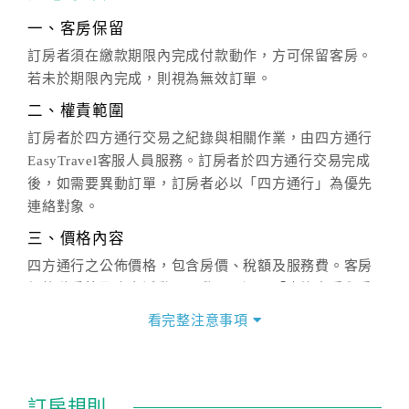
一、客房保留
訂房者須在繳款期限內完成付款動作，方可保留客房。
若未於期限內完成，則視為無效訂單。
二、權責範圍
訂房者於四方通行交易之紀錄與相關作業，由四方通行
EasyTravel客服人員服務。訂房者於四方通行交易完成
後，如需要異動訂單，訂房者必以「四方通行」為優先
連絡對象。
三、價格內容
四方通行之公佈價格，包含房價、稅額及服務費。客房
價格隨季節及人文活動而異動，以選項「查詢空房與房
價」之當日價格為標準。
看完整注意事項
四、訂單異動
訂房成功後，訂房者如需異動內容，須於住房前在四方
通行「客服聯絡單」提出申辦，四方通行
恕不接受以電
訂房規則