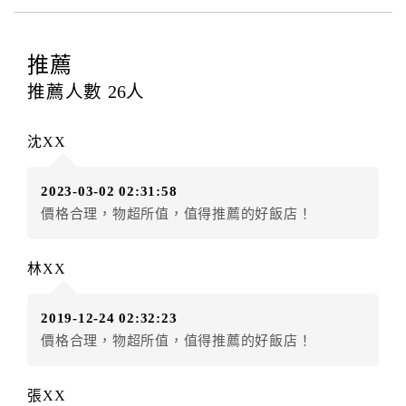
四、訂單異動
訂房者應於
入住前2日
（不含入住當日）提出申辦，如未
提出申辦不得異動訂單。
推薦
每筆訂單異動限定
乙
次，限原訂飯店，異動完成後不得
推薦人數
26
人
辦理取消退款。
訂單異動後，訂單費用總計大於原訂單費用總計時，訂
沈XX
房者應補足差額。（限原訂飯店）
訂單異動後，訂單費用總計小於原訂單費用總計時，訂
2023-03-02 02:31:58
房者不得要求退其差額。（限原訂飯店）
價格合理，物超所值，值得推薦的好飯店！
五、保留住宿權益(保留住房)
．訂房者因故辦理訂單異動，本飯店可接受
保留住宿金
林XX
額3個月
限原訂飯店），異動完成後不得辦理取消退款。
（提出申辦日為保留起算日）
2019-12-24 02:32:23
．訂房者使用「保留住宿金額」時，請注意！為避免飯
價格合理，物超所值，值得推薦的好飯店！
店客滿，敬請及早計畫，如逾時未提出申辦，視同無條
件放棄訂單（住宿權益）。 （限原訂飯店使用）
．每筆訂單異動限定乙次，限原訂飯店，異動完成後不
張XX