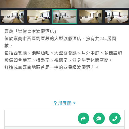
接
跟
飯
店
訂
嘉義「樂億皇家渡假酒店」
房
位於嘉義市西區劉厝段的大型渡假酒店，擁有共244房間
HOT
數，
包括西餐廳、池畔酒吧、大型宴會廳、戶外中庭、多樣設施
設備如會議室、棋盤室、視聽室、健身房等休閒空間，
特
打造成雲嘉南地區首屈一指的四星級渡假酒店。
色
民
宿
全部展開
全
球
租
車