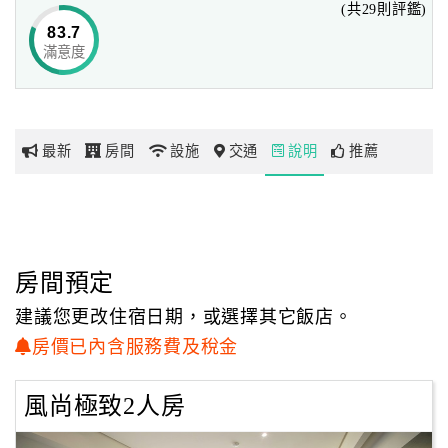
(共29則評鑑)
83.7
滿意度
網
紅
帶
你
最新
房間
設施
交通
說明
推薦
玩
玩
樂
地
房間預定
圖
建議您更改住宿日期，或選擇其它飯店。
顧
房價已內含服務費及稅金
客
服
風尚極致2人房
務