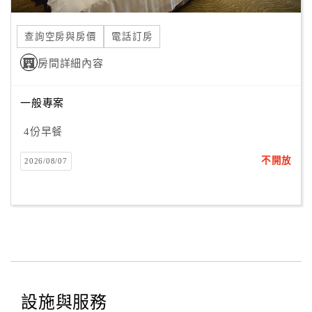
合
作
查詢空房與房價
電話訂房
提
房間詳細內容
案
一般專案
飯
店
4份早餐
合
不開放
2026/08/07
作
廠
商
合
作
設施與服務