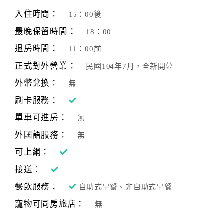
旅
伴
入住時間：
15：00後
計
最晚保留時間：
18：00
劃
退房時間：
11：00前
正式對外營業：
民國104年7月，全新開幕
商
品
外幣兌換：
無
宣
刷卡服務：
傳
單車可進房：
無
外國語服務：
無
可上網：
接送：
餐飲服務：
自助式早餐、非自助式早餐
寵物可同房旅店：
無