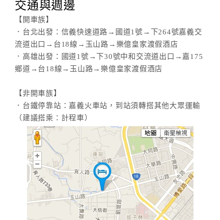
交通與週邊
【開車族】
．台北出發：信義快速道路→國道1號→下264號嘉義交
流道出口→台18線→玉山路→樂億皇家渡假酒店
．高雄出發：國道1號→下30號中和交流道出口→嘉175
鄉道→台18線→玉山路→樂億皇家渡假酒店
【非開車族】
．台鐵停靠站：嘉義火車站，到站須轉搭其他大眾運輸
（建議搭乘：計程車）