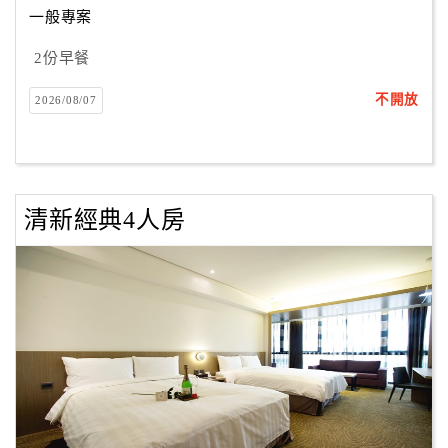
一般專案
2份早餐
訂
房
不開放
2026/08/07
Q&A
國
旅
清新經典4人房
卡
訂
房
請
款
收
據