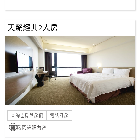
客
服
天籟經典2人房
聯
絡
單
Line
線
上
客
服
查詢空房與房價
電話訂房
紅
利
房間詳細內容
查
詢