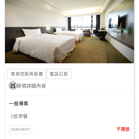
顧
客
滿
意
度
訂
單
查詢空房與房價
電話訂房
管
理
房間詳細內容
一般專案
會
員
2份早餐
帳
戶
不開放
2026/08/07