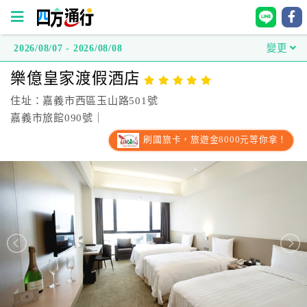
2026/08/07 - 2026/08/08
變更
四
樂億皇家渡假酒店
方
通
住址：嘉義市西區玉山路501號
行
嘉義市旅館090號｜
訂
刷國旅卡，旅遊金8000元等你拿！
房
台
灣
訂
房
直