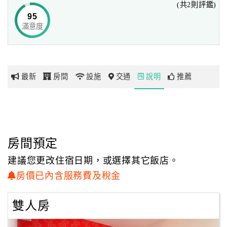
(共2則評鑑)
95
滿意度
網
紅
帶
你
最新
房間
設施
交通
說明
推薦
玩
玩
樂
地
房間預定
圖
建議您更改住宿日期，或選擇其它飯店。
顧
房價已內含服務費及稅金
客
服
雙人房
務