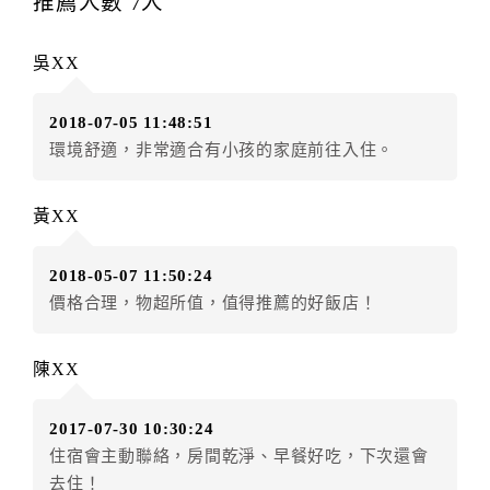
推薦人數
7
人
辦理取消退款。
訂單異動後，訂單費用總計大於原訂單費用總計時，訂
吳XX
房者應補足差額。（限原訂飯店）
訂單異動後，訂單費用總計小於原訂單費用總計時，訂
2018-07-05 11:48:51
房者不得要求退其差額。（限原訂飯店）
環境舒適，非常適合有小孩的家庭前往入住。
五、保留住宿權益(保留住房)
．訂房者因故辦理訂單異動，本飯店可接受
保留住宿金
黃XX
額3個月
限原訂飯店），異動完成後不得辦理取消退款。
（提出申辦日為保留起算日）
2018-05-07 11:50:24
．訂房者使用「保留住宿金額」時，請注意！為避免飯
價格合理，物超所值，值得推薦的好飯店！
店客滿，敬請及早計畫，如逾時未提出申辦，視同無條
件放棄訂單（住宿權益）。 （限原訂飯店使用）
．每筆訂單異動限定乙次，限原訂飯店，異動完成後不
陳XX
得辦理取消退款。
．訂單異動後，訂單費用總計大於原訂單費用總計時，
2017-07-30 10:30:24
訂房者應補足差額。 限原訂飯店
住宿會主動聯絡，房間乾淨、早餐好吃，下次還會
．訂單異動後，訂單費用總計小於原訂單費用總計時，
去住！