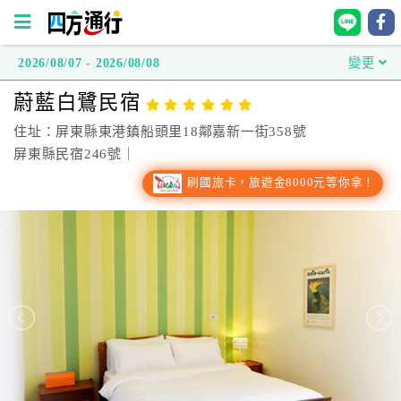
2026/08/07 - 2026/08/08
變更
四
蔚藍白鷺民宿
方
通
住址：屏東縣東港鎮船頭里18鄰嘉新一街358號
行
屏東縣民宿246號｜
訂
刷國旅卡，旅遊金8000元等你拿！
房
台
灣
訂
房
直