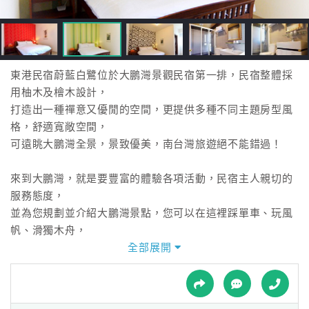
接
跟
飯
店
訂
東港民宿蔚藍白鷺位於大鵬灣景觀民宿第一排，民宿整體採
房
用柚木及檜木設計，
HOT
打造出一種禪意又優閒的空間，更提供多種不同主題房型風
格，舒適寬敞空間，
可遠眺大鵬灣全景，景致優美，南台灣旅遊絕不能錯過！
特
色
來到大鵬灣，就是要豐富的體驗各項活動，民宿主人親切的
民
服務態度，
宿
並為您規劃並介紹大鵬灣景點，您可以在這裡踩單車、玩風
帆、滑獨木舟，
更可以坐快艇遊大鵬灣看夕陽，大鵬灣絕對是值得推薦的休
全部展開
全
憩、放鬆的好地方。
球
租
車