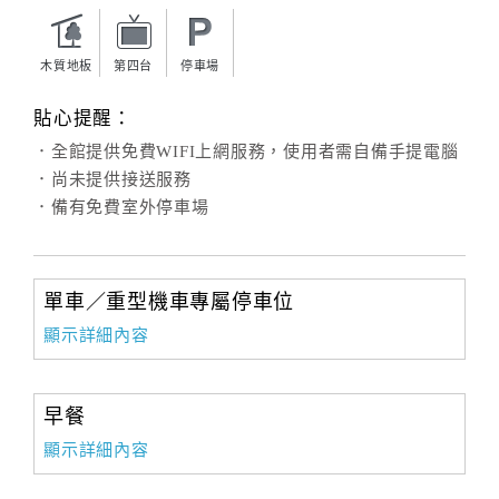
旅
伴
計
木質地板
第四台
停車場
劃
貼心提醒：
．全館提供免費WIFI上網服務，使用者需自備手提電腦
商
．尚未提供接送服務
品
．備有免費室外停車場
宣
傳
單車／重型機車專屬停車位
顯示詳細內容
早餐
顯示詳細內容