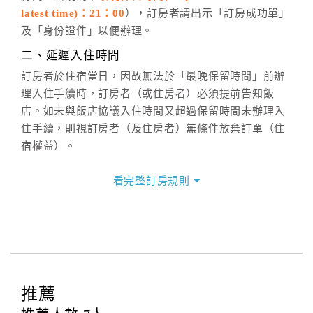
latest time)：21：00
），訂房者請出示「訂房成功單」
六、聯絡方式
及「身份證件」以便辦理。
週一至週日：
客服聯絡單
、
LINE@
、電話：
二、延遲入住時間
(07)9682715 。
訂房者於住宿當日，因故無法於「最晚保留時間」前辦
理入住手續時，訂房者（或住房者）必須提前告知飯
店。如未與飯店協議入住時間又超過保留時間未辦理入
住手續，則視訂房者（及住房者）無條件放棄訂單（住
宿權益）。
三、退房手續(Check out)
看完整訂房規則
本飯店退房時間(Check-out)為 （
11：00前
），訂房者
與飯店之其他交易﹝如續住、加床、餐費、小費、電話
費...等﹞所發生之費用，必須與飯店現場結清。
四、訂單異動
訂房者應於
入住前2日
（不含入住當日）提出申辦，如未
提出申辦不得異動訂單。
推薦
每筆訂單異動限定
乙
次，限原訂飯店，異動完成後不得