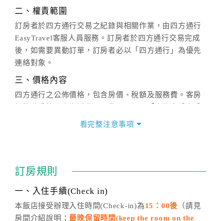
二、權責範圍
訂房者於四方通行交易之紀錄與相關作業，由四方通行
EasyTravel客服人員服務。訂房者於四方通行交易完成
後，如需要異動訂單，訂房者必以「四方通行」為優先
連絡對象。
三、價格內容
四方通行之公佈價格，包含房價、稅額及服務費。客房
價格隨季節及人文活動而異動，以選項「查詢空房與房
價」之當日價格為標準。
看完整注意事項
四、訂單異動
訂房成功後，訂房者如需異動內容，須於住房前在四方
通行「客服聯絡單」提出申辦，四方通行
恕不接受以電
訂房規則
話方式異動
訂單。
※非客服時間之申辦異動，皆為次日計算及辦理。
一、入住手續(Check in)
五、客服時間
本飯店接受辦理入住時間(Check-in)為
15：00後
（請見
房間介紹說明；
最晚保留時間(keep the room on the
週一至週日，上午9:00～晚上6:00