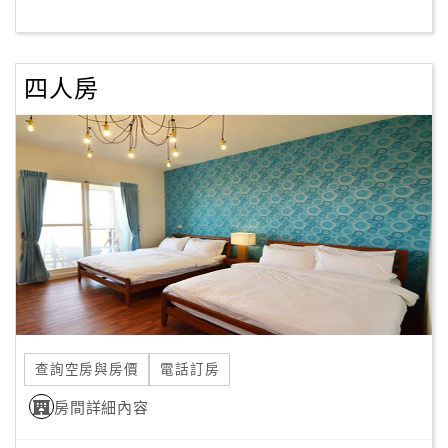
客
服
四人房
聯
絡
單
Line
線
上
客
服
查詢空房與房價
電話訂房
紅
利
房間詳細內容
查
詢