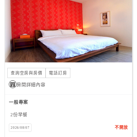
顧
客
滿
意
度
訂
單
查詢空房與房價
電話訂房
管
理
房間詳細內容
一般專案
會
員
2份早餐
帳
戶
不開放
2026/08/07