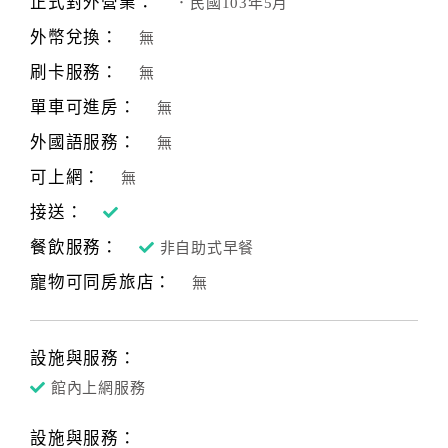
正式對外營業：
．民國103年5月
合
外幣兌換：
無
作
提
刷卡服務：
無
案
單車可進房：
無
外國語服務：
無
飯
可上網：
無
店
接送：
合
作
餐飲服務：
非自助式早餐
寵物可同房旅店：
無
廠
商
合
設施與服務：
作
館內上網服務
設施與服務：