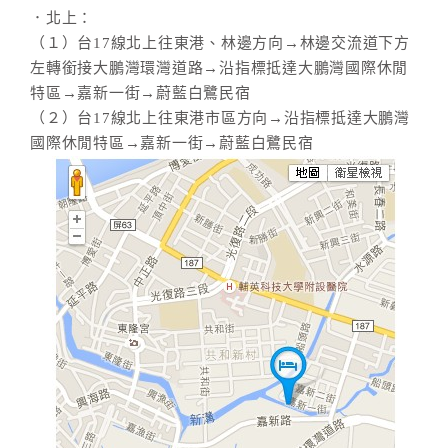
．北上：
（１）台17線北上往東港、林邊方向→林邊交流道下方
左轉銜接大鵬灣環灣道路→沿指標抵達大鵬灣國際休閒
特區→嘉新一街→蔚藍白鷺民宿
（２）台17線北上往東港市區方向→沿指標抵達大鵬灣
國際休閒特區→嘉新一街→蔚藍白鷺民宿