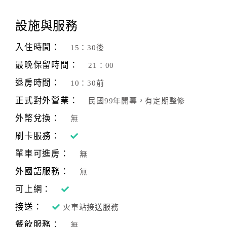
顧
設施與服務
客
滿
入住時間：
15：30後
意
最晚保留時間：
21：00
度
退房時間：
10：30前
正式對外營業：
民國99年開幕，有定期整修
訂
單
外幣兌換：
無
管
刷卡服務：
理
單車可進房：
無
外國語服務：
無
會
員
可上網：
帳
接送：
火車站接送服務
戶
餐飲服務：
無