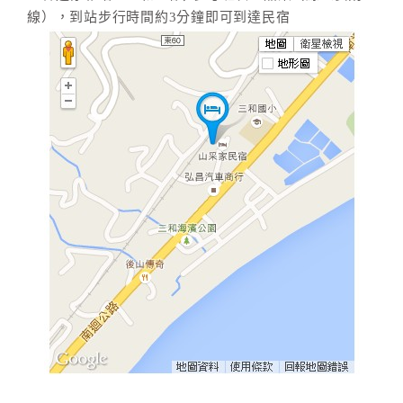
旅
線），到站步行時間約3分鐘即可到達民宿
伴
計
劃
商
品
宣
傳