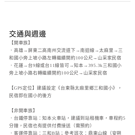
合
作
提
案
交通與週邊
【開車族】
飯
．高雄→屏東二高南州交流道下→南迴線→太麻里→三
店
和國小旁上坡小路左轉繼續開約100公尺→山采家民宿
合
．花蓮→台9線或台11線皆可→知本→395.3k三和國小
作
旁上坡小路右轉繼續開約100公尺→山采家民宿
【GPS定位】建議設定《台東縣太麻里鄉三和國小》，
廠
民宿即在國小的後方
商
合
【非開車族】
作
．台鐵停靠站：知本火車站，建議到站租機車，車程約5
分鐘，民宿也有提供付費接送（需預約）
．客運停靠站：三和B站；參考班次：鼎東山線（安朔