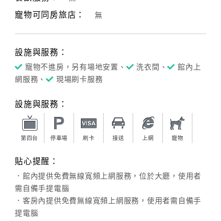
寵物可同房旅店：
無
客
服
聯
設施與服務：
絡
單
寵物不進房，另有場地安置、
洗衣間、
館內上
網服務、
現場刷卡服務
Line
設施與服務：
線
上
客
第四台
停車場
刷卡
接送
上網
寵物
服
貼心提醒：
．館內提供免費無線寬頻上網服務，位於大廳，使用者
紅
需自備手提電腦
利
．客房內提供免費無線寬頻上網服務，使用者需自備手
查
提電腦
詢