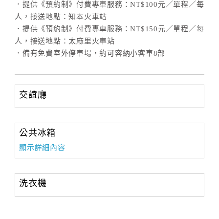
．提供《預約制》付費專車服務：NT$100元／單程／每
人，接送地點：知本火車站
．提供《預約制》付費專車服務：NT$150元／單程／每
訂
人，接送地點：太麻里火車站
房
．備有免費室外停車場，約可容納小客車8部
Q&A
國
交誼廳
旅
卡
訂
公共冰箱
房
顯示詳細內容
請
洗衣機
款
收
據