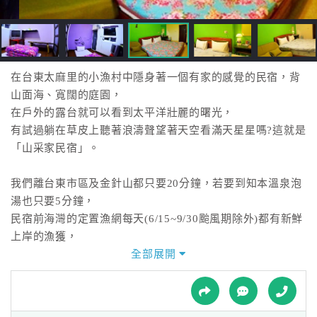
接
跟
飯
店
訂
在台東太麻里的小漁村中隱身著一個有家的感覺的民宿，背
房
山面海、寬闊的庭園，
HOT
在戶外的露台就可以看到太平洋壯麗的曙光，
有試過躺在草皮上聽著浪濤聲望著天空看滿天星星嗎?這就是
「山采家民宿」。
特
色
我們離台東市區及金針山都只要20分鐘，若要到知本溫泉泡
民
湯也只要5分鐘，
宿
民宿前海灣的定置漁網每天(6/15~9/30颱風期除外)都有新鮮
上岸的漁獲，
您若喜歡也可加入『搶魚』的行列，您所購買的漁獲也可帶
全部展開
全
回民宿烹煮喔。
球
租
車