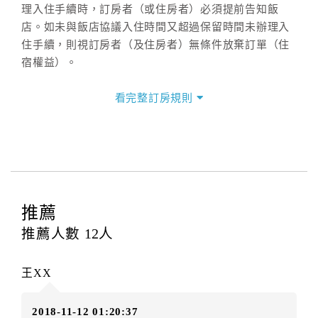
理入住手續時，訂房者（或住房者）必須提前告知飯
店。如未與飯店協議入住時間又超過保留時間未辦理入
住手續，則視訂房者（及住房者）無條件放棄訂單（住
宿權益）。
三、退房手續(Check out)
看完整訂房規則
本飯店退房時間(Check-out)為 （
10：30前
），訂房者
與飯店之其他交易﹝如續住、加床、餐費、小費、電話
費...等﹞所發生之費用，必須與飯店現場結清。
四、訂單異動
訂房者應於
入住前4日
（不含入住當日）提出申辦，如未
提出申辦不得異動訂單。
推薦
每筆訂單異動限定
乙
次，限原訂飯店，異動完成後不得
推薦人數
12
人
辦理取消退款。
訂單異動後，訂單費用總計大於原訂單費用總計時，訂
王XX
房者應補足差額。（限原訂飯店）
訂單異動後，訂單費用總計小於原訂單費用總計時，訂
2018-11-12 01:20:37
房者不得要求退其差額。（限原訂飯店）