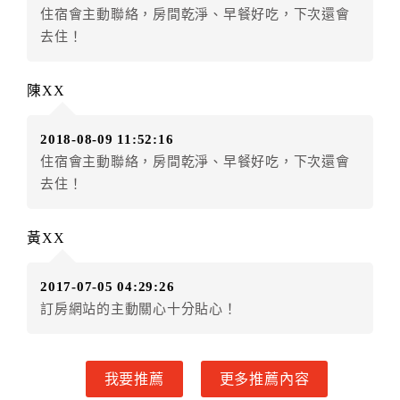
住宿會主動聯絡，房間乾淨、早餐好吃，下次還會
五、保留住宿權益(保留住房)
去住！
．訂房者因故辦理訂單異動，本飯店可接受
保留住宿金
額12個月
限原訂飯店），異動完成後不得辦理取消退
陳XX
款。（提出申辦日為保留起算日）
．訂房者使用「保留住宿金額」時，請注意！為避免飯
2018-08-09 11:52:16
店客滿，敬請及早計畫，如逾時未提出申辦，視同無條
住宿會主動聯絡，房間乾淨、早餐好吃，下次還會
件放棄訂單（住宿權益）。 （限原訂飯店使用）
去住！
．每筆訂單異動限定乙次，限原訂飯店，異動完成後不
得辦理取消退款。
．訂單異動後，訂單費用總計大於原訂單費用總計時，
黃XX
訂房者應補足差額。 限原訂飯店
．訂單異動後，訂單費用總計小於原訂單費用總計時，
2017-07-05 04:29:26
訂房者不得要求退其差額。限原訂飯店
訂房網站的主動關心十分貼心！
六、取消訂單
訂房者因故取消訂單辦理退款，依下列標準申辦：
我要推薦
更多推薦內容
◎住房日7天前辦理者，訂單費用扣除總計0%為手續費