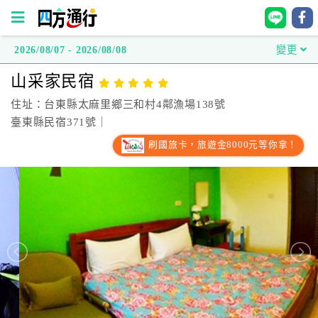
2026/08/07 - 2026/08/08
變更
四
山采家民宿
方
通
住址：台東縣太麻里鄉三和村4鄰漁場138號
行
臺東縣民宿371號｜
訂
刷國旅卡，旅遊金8000元等你拿！
房
台
灣
訂
房
直