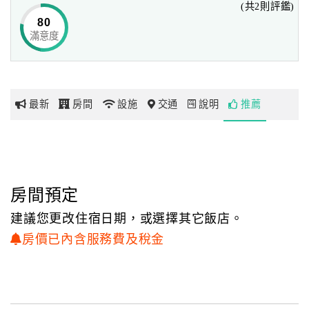
(共2則評鑑)
80
滿意度
網
紅
帶
你
最新
房間
設施
交通
說明
推薦
玩
玩
樂
地
房間預定
圖
建議您更改住宿日期，或選擇其它飯店。
顧
房價已內含服務費及稅金
客
服
務