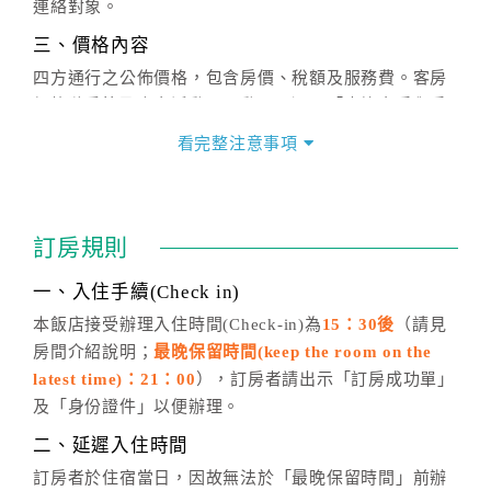
連絡對象。
三、價格內容
四方通行之公佈價格，包含房價、稅額及服務費。客房
價格隨季節及人文活動而異動，以選項「查詢空房與房
價」之當日價格為標準。
看完整注意事項
四、訂單異動
訂房成功後，訂房者如需異動內容，須於住房前在四方
通行「客服聯絡單」提出申辦，四方通行
恕不接受以電
訂房規則
話方式異動
訂單。
※非客服時間之申辦異動，皆為次日計算及辦理。
一、入住手續(Check in)
五、客服時間
本飯店接受辦理入住時間(Check-in)為
15：30後
（請見
房間介紹說明；
最晚保留時間(keep the room on the
週一至週日，上午9:00～晚上6:00
latest time)：21：00
），訂房者請出示「訂房成功單」
六、聯絡方式
及「身份證件」以便辦理。
週一至週日：
客服聯絡單
、
LINE@
、電話：
二、延遲入住時間
(07)9682715 。
訂房者於住宿當日，因故無法於「最晚保留時間」前辦