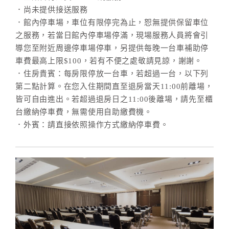
合
．尚未提供接送服務
作
．館內停車場，車位有限停完為止，恕無提供保留車位
提
之服務，若當日館內停車場停滿，現場服務人員將會引
案
導您至附近周邊停車場停車，另提供每晚一台車補助停
車費最高上限$100，若有不便之處敬請見諒，謝謝。
．住房貴賓：每房限停放一台車，若超過一台，以下列
飯
第二點計算。在您入住期間直至退房當天11:00前離場，
店
皆可自由進出。若超過退房日之11:00後離場，請先至櫃
合
台繳納停車費，無需使用自助繳費機。
作
．外賓：請直接依照操作方式繳納停車費。
廠
商
合
作