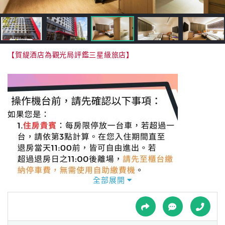
接
跟
飯
店
訂
【賀緹酒店為觀光局評鑑三星級旅店】
房
HOT
特
色
民
宿
全部展開
全
球
租
車