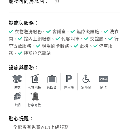
寵物可同房旅店：
無
訂
設施與服務：
房
衣物送洗服務、
會議室、
無障礙設施、
洗衣
Q&A
間、
館內上網服務、
代客叫車、
交誼廳、
行
李寄放服務、
現場刷卡服務、
電梯、
停車服
國
務、
特斯拉充電站
旅
卡
設施與服務：
訂
房
洗衣
木質地板
第四台
停車場
無障礙
刷卡
請
上網
行李寄放
款
收
貼心提醒：
據
．全館皆有免費WIFI上網服務