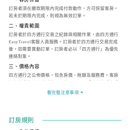
訂房者須在繳款期限內完成付款動作，方可保留客房。
若未於期限內完成，則視為無效訂單。
二、權責範圍
訂房者於四方通行交易之紀錄與相關作業，由四方通行
EasyTravel客服人員服務。訂房者於四方通行交易完成
後，如需要異動訂單，訂房者必以「四方通行」為優先
連絡對象。
三、價格內容
四方通行之公佈價格，包含房價、稅額及服務費。客房
價格隨季節及人文活動而異動，以選項「查詢空房與房
價」之當日價格為標準。
看完整注意事項
四、訂單異動
訂房成功後，訂房者如需異動內容，須於住房前在四方
通行「客服聯絡單」提出申辦，四方通行
恕不接受以電
訂房規則
話方式異動
訂單。