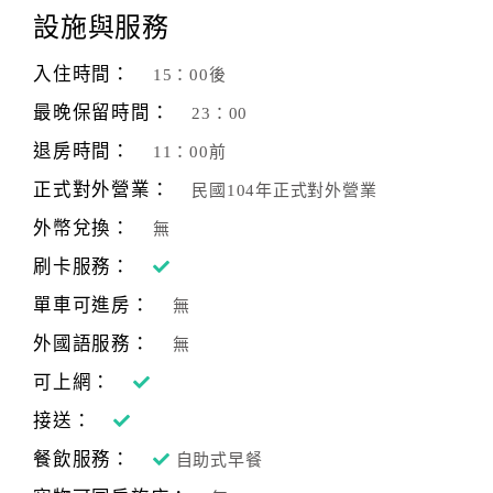
設施與服務
客
服
入住時間：
15：00後
聯
最晚保留時間：
23：00
絡
單
退房時間：
11：00前
正式對外營業：
民國104年正式對外營業
Line
外幣兌換：
無
線
刷卡服務：
上
單車可進房：
客
無
服
外國語服務：
無
可上網：
紅
接送：
利
餐飲服務：
自助式早餐
查
詢