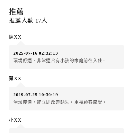
訂房者應於
入住前2日
（不含入住當日）提出申辦，如未
提出申辦不得異動訂單。
推薦
每筆訂單異動限定
乙
次，限原訂飯店，異動完成後不得
推薦人數
17
人
辦理取消退款。
訂單異動後，訂單費用總計大於原訂單費用總計時，訂
陳XX
房者應補足差額。（限原訂飯店）
訂單異動後，訂單費用總計小於原訂單費用總計時，訂
2025-07-16 02:32:13
房者不得要求退其差額。（限原訂飯店）
環境舒適，非常適合有小孩的家庭前往入住。
五、保留住宿權益(保留住房)
．訂房者因故辦理訂單異動，本飯店可接受
保留住宿金
蔡XX
額3個月
限原訂飯店），異動完成後不得辦理取消退款。
（提出申辦日為保留起算日）
2019-07-25 10:30:19
．訂房者使用「保留住宿金額」時，請注意！為避免飯
清潔度佳，能立即改善缺失，重視顧客感受。
店客滿，敬請及早計畫，如逾時未提出申辦，視同無條
件放棄訂單（住宿權益）。 （限原訂飯店使用）
．每筆訂單異動限定乙次，限原訂飯店，異動完成後不
小XX
得辦理取消退款。