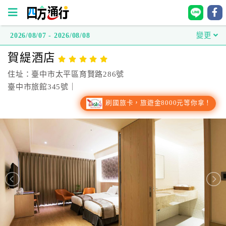
2026/08/07 - 2026/08/08
變更
四
賀緹酒店
方
通
住址：臺中市太平區育賢路286號
行
臺中市旅館345號｜
訂
刷國旅卡，旅遊金8000元等你拿！
房
台
灣
訂
房
直