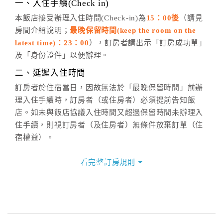
※非客服時間之申辦異動，皆為次日計算及辦理。
一、入住手續(Check in)
五、客服時間
本飯店接受辦理入住時間(Check-in)為
15：00後
（請見
房間介紹說明；
最晚保留時間(keep the room on the
週一至週日，上午9:00～晚上6:00
latest time)：23：00
），訂房者請出示「訂房成功單」
六、聯絡方式
及「身份證件」以便辦理。
週一至週日：
客服聯絡單
、
LINE@
、電話：
二、延遲入住時間
(07)9682715 。
訂房者於住宿當日，因故無法於「最晚保留時間」前辦
理入住手續時，訂房者（或住房者）必須提前告知飯
店。如未與飯店協議入住時間又超過保留時間未辦理入
住手續，則視訂房者（及住房者）無條件放棄訂單（住
宿權益）。
三、退房手續(Check out)
看完整訂房規則
本飯店退房時間(Check-out)為 （
11：00前
），訂房者
與飯店之其他交易﹝如續住、加床、餐費、小費、電話
費...等﹞所發生之費用，必須與飯店現場結清。
四、訂單異動