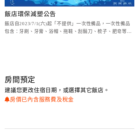
顧
飯店環保減塑公告
客
飯店自2023/7/1(六)起「不提供」一次性備品，一次性備品
滿
包含：牙刷、牙膏、浴帽、拖鞋、刮鬍刀、梳子、肥皂等。
意
大家一
度
訂
單
管
房間預定
理
建議您更改住宿日期，或選擇其它飯店。
房價已內含服務費及稅金
會
員
帳
戶