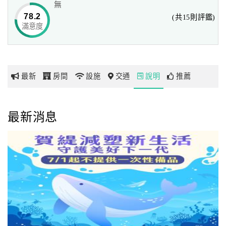
無
78.2
(共15則評鑑)
滿意度
網
紅
帶
你
最新
房間
設施
交通
說明
推薦
玩
玩
最新消息
樂
賀緹酒店矗立於台中太平新開發區。
地
坐隱市區、環山圍繞，座落台中市現代與綠意的交界，充滿
圖
大器與質感的知性旅行、豐富多元的美饌享受帶給您極致尊
榮與味蕾的奢華體驗！
顧
客
渡假、美饌、會議、宴會，置身其中暢快寫意，讓您的重要
服
時刻，皆擁有美好開端。
務