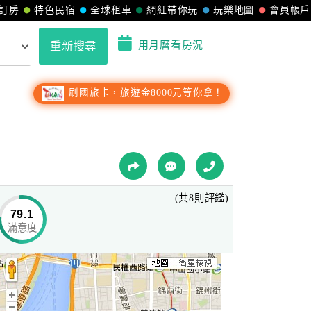
訂房
特色民宿
全球租車
網紅帶你玩
玩樂地圖
會員帳戶
用月曆看房況
重新搜尋
刷國旅卡，旅遊金8000元等你拿！
(共8則評鑑)
79.1
滿意度