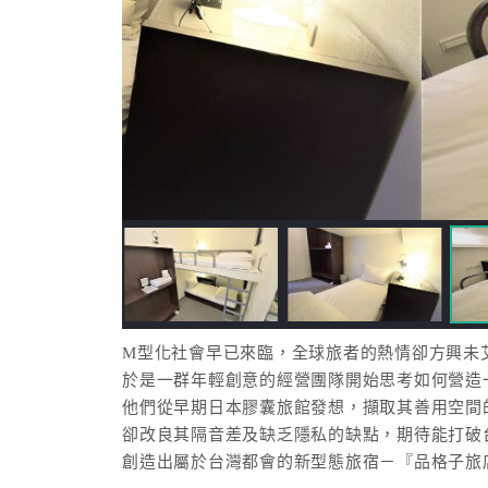
M型化社會早已來臨，全球旅者的熱情卻方興未
於是一群年輕創意的經營團隊開始思考如何營造
他們從早期日本膠囊旅館發想，擷取其善用空間
卻改良其隔音差及缺乏隱私的缺點，期待能打破
創造出屬於台灣都會的新型態旅宿－『品格子旅店－I