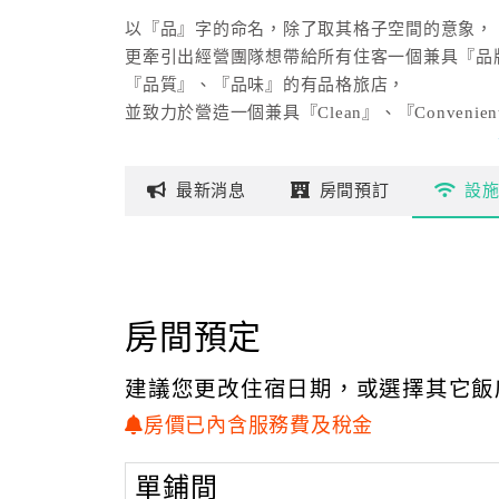
以『品』字的命名，除了取其格子空間的意象，
更牽引出經營團隊想帶給所有住客一個兼具『品
『品質』、『品味』的有品格旅店，
並致力於營造一個兼具『Clean』、『Convenien
『Cost-worthy』、『Comfortable』的旅宿環境
最新
消息
房間
預訂
設
房間預定
建議您更改住宿日期，或選擇其它飯
房價已內含服務費及稅金
單鋪間