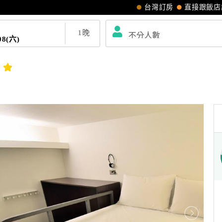
台灣訂房
直接跟飯店
1
晚
08(六)