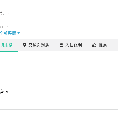
牌』、
t』、
。
全部展開
施
與服務
交通
與週邊
入住
說明
推薦
店。