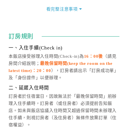
價」之當日價格為標準。
看完整注意事項
四、訂單異動
訂房成功後，訂房者如需異動內容，須於住房前在四方
通行「客服聯絡單」提出申辦，四方通行
恕不接受以電
訂房規則
話方式異動
訂單。
※非客服時間之申辦異動，皆為次日計算及辦理。
一、入住手續(Check in)
五、客服時間
本飯店接受辦理入住時間(Check-in)為
16：00後
（請見
房間介紹說明；
最晚保留時間(keep the room on the
週一至週日，上午9:00～晚上6:00
latest time)：20：00
），訂房者請出示「訂房成功單」
六、聯絡方式
及「身份證件」以便辦理。
週一至週日：
客服聯絡單
、
LINE@
、電話：
二、延遲入住時間
(07)9682715 。
訂房者於住宿當日，因故無法於「最晚保留時間」前辦
理入住手續時，訂房者（或住房者）必須提前告知飯
店。如未與飯店協議入住時間又超過保留時間未辦理入
住手續，則視訂房者（及住房者）無條件放棄訂單（住
宿權益）。