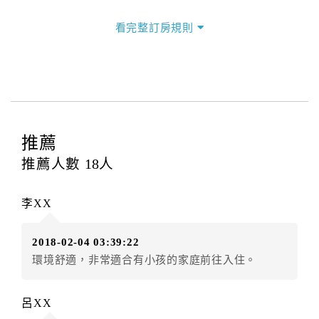
三、退房手續(Check out)
看完整訂房規則
本飯店退房時間(Check-out)為 （
12：00前
），訂房者
與飯店之其他交易﹝如續住、加床、餐費、小費、電話
費...等﹞所發生之費用，必須與飯店現場結清。
四、訂單異動
訂房者應於
入住前2日
（不含入住當日）提出申辦，如未
提出申辦不得異動訂單。
推薦
每筆訂單異動限定
乙
次，限原訂飯店，異動完成後不得
推薦人數
18
人
辦理取消退款。
訂單異動後，訂單費用總計大於原訂單費用總計時，訂
李XX
房者應補足差額。（限原訂飯店）
訂單異動後，訂單費用總計小於原訂單費用總計時，訂
2018-02-04 03:39:22
房者不得要求退其差額。（限原訂飯店）
環境舒適，非常適合有小孩的家庭前往入住。
五、保留住宿權益(保留住房)
．訂房者因故辦理訂單異動，本飯店可接受
保留住宿金
呂XX
額3個月
限原訂飯店），異動完成後不得辦理取消退款。