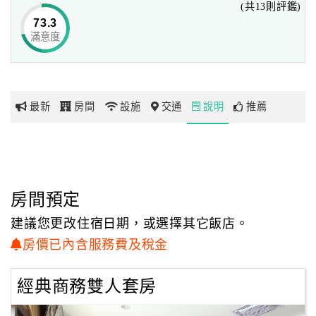
(共13則評鑑)
73.3
滿意度
網
紅
帶
你
最新
房間
設施
交通
說明
推薦
玩
玩
樂
地
房間預定
圖
建議您更改住宿日期，或選擇其它飯店。
顧
房價已內含服務費及稅金
客
服
經典商務雙人套房
務