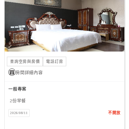
旅
伴
計
劃
商
品
宣
查詢空房與房價
電話訂房
傳
房間詳細內容
一般專案
2份早餐
不開放
2026/08/11