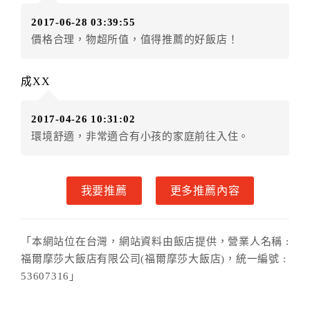
（提出申辦日為保留起算日）
2017-06-28 03:39:55
．訂房者使用「保留住宿金額」時，請注意！為避免飯
價格合理，物超所值，值得推薦的好飯店！
店客滿，敬請及早計畫，如逾時未提出申辦，視同無條
件放棄訂單（住宿權益）。 （限原訂飯店使用）
．每筆訂單異動限定乙次，限原訂飯店，異動完成後不
成XX
得辦理取消退款。
．訂單異動後，訂單費用總計大於原訂單費用總計時，
2017-04-26 10:31:02
訂房者應補足差額。 限原訂飯店
環境舒適，非常適合有小孩的家庭前往入住。
．訂單異動後，訂單費用總計小於原訂單費用總計時，
訂房者不得要求退其差額。限原訂飯店
六、取消訂單
我要推薦
更多推薦內容
訂房者因故取消訂單辦理退款，依下列標準申辦：
◎住房日7天前辦理者，訂單費用扣除總計0%為手續費
「本網站位在台灣，網站資料由飯店提供，營業人名稱 :
◎住房日4天前辦理者，訂單費用扣除總計25%為手續費
福爾摩莎大飯店有限公司(福爾摩莎大飯店)，統一編號 :
◎住房日1天前辦理者，訂單費用扣除總計45%為手續費
53607316」
◎住房日當日辦理者，訂單費用扣除總計100%為手續費
◎住房日當日不得辦理。