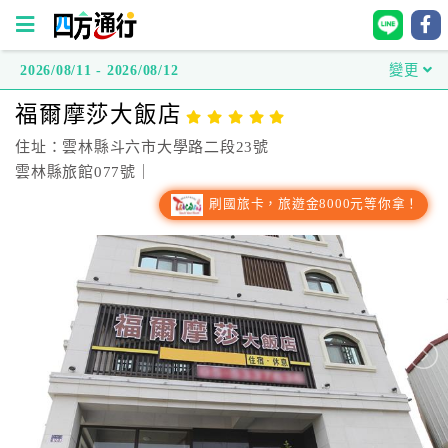
2026/08/11 - 2026/08/12
變更
四
福爾摩莎大飯店
方
通
住址：雲林縣斗六市大學路二段23號
行
雲林縣旅館077號｜
訂
刷國旅卡，旅遊金8000元等你拿！
房
台
灣
訂
房
直