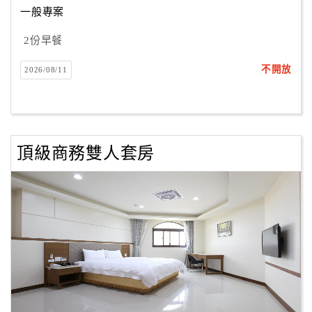
一般專案
2份早餐
訂
房
不開放
2026/08/11
Q&A
國
旅
頂級商務雙人套房
卡
訂
房
請
款
收
據