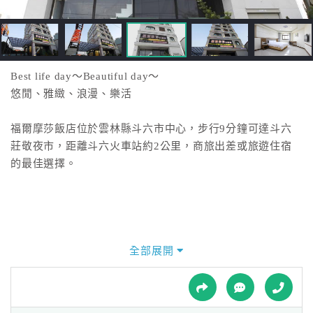
接
跟
飯
店
訂
Best life day～Beautiful day～
房
悠閒、雅緻、浪漫、樂活
HOT
福爾摩莎飯店位於雲林縣斗六市中心，步行9分鐘可達斗六
莊敬夜市，距離斗六火車站約2公里，商旅出差或旅遊住宿
特
的最佳選擇。
色
民
宿
全部展開
全
球
租
車