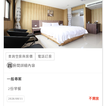
顧
客
滿
意
度
訂
單
查詢空房與房價
電話訂房
管
理
房間詳細內容
一般專案
會
員
2份早餐
帳
戶
不開放
2026/08/11