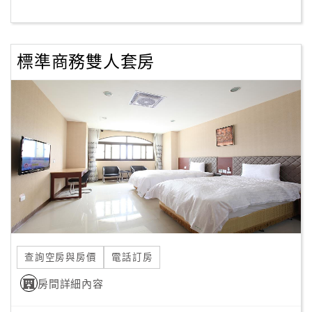
客
服
標準商務雙人套房
聯
絡
單
Line
線
上
客
服
查詢空房與房價
電話訂房
紅
利
房間詳細內容
查
詢