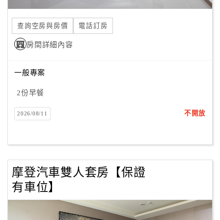
合
作
查詢空房與房價
電話訂房
提
房間詳細內容
案
一般專案
飯
店
2份早餐
合
不開放
2026/08/11
作
廠
商
摩登汽車雙人套房【保證
合
有車位】
作