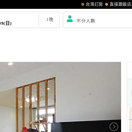
台灣訂房
直接跟飯店
1
晚
09(日)