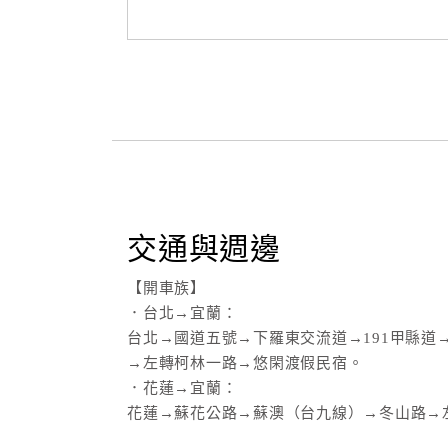
交通與週邊
【開車族】
．台北→宜蘭：
台北→國道五號→下羅東交流道→191甲縣道
→左轉柯林一路→悠閑渡假民宿。
．花蓮→宜蘭：
花蓮→蘇花公路→蘇澳（台九線）→冬山路→