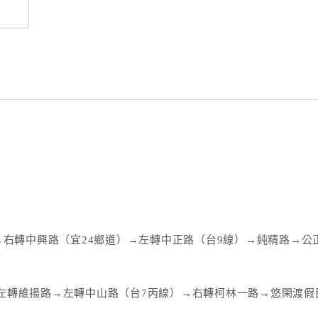
→右轉中興路（宜24鄉道）→左轉中正路（台9線）→純精路→公正
左轉維揚路→左轉中山路（台7丙線）→右轉柯林一路→悠閑渡假