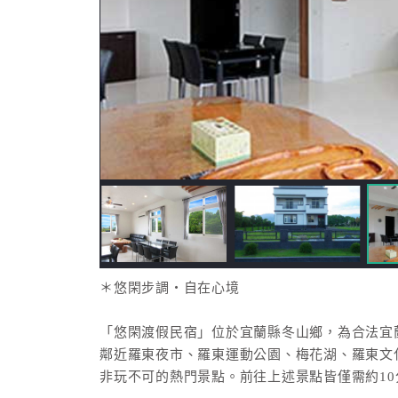
＊悠閑步調‧自在心境
「悠閑渡假民宿」位於宜蘭縣冬山鄉，為合法宜
鄰近羅東夜市、羅東運動公園、梅花湖、羅東文
非玩不可的熱門景點。前往上述景點皆僅需約1