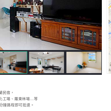
蘭民宿，
化工場、羅東林場…等
0分鐘路程即可抵達。