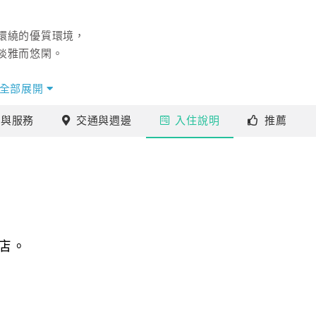
環繞的優質環境，
淡雅而悠閑。
全部展開
術風格，
施
與服務
交通
與週邊
入住
說明
推薦
旅人的到來～
店。