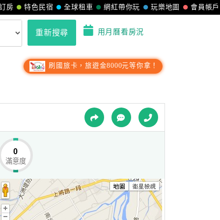
訂房
特色民宿
全球租車
網紅帶你玩
玩樂地圖
會員帳戶
用月曆看房況
重新搜尋
刷國旅卡，旅遊金8000元等你拿！
0
滿意度