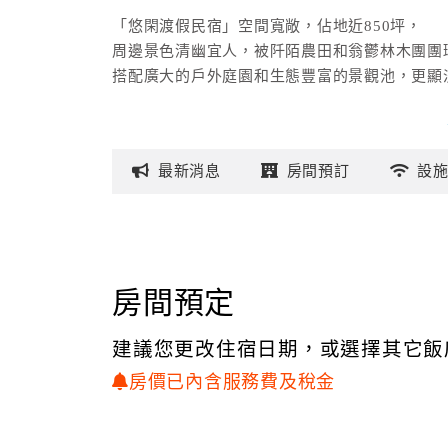
「悠閑渡假民宿」空間寬敞，佔地近850坪，
周邊景色清幽宜人，被阡陌農田和翁鬱林木團團
搭配廣大的戶外庭園和生態豐富的景觀池，更顯
寬敞潔淨的房型，以簡潔明亮為主要設計基礎，
搭配清新淡然的馬卡龍色系和活潑清甜的普普藝
最新
消息
房間
預訂
設
展露簡單大方、溫暖舒適的雅緻氣息，誠摯歡迎
房間預定
建議您更改住宿日期，或選擇其它飯
房價已內含服務費及稅金