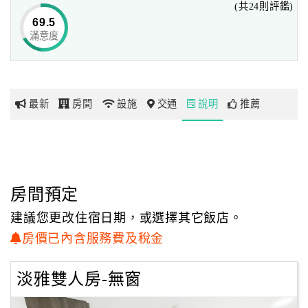
(共24則評鑑)
69.5
滿意度
網
紅
帶
你
最新
房間
設施
交通
說明
推薦
玩
玩
樂
地
房間預定
圖
建議您更改住宿日期，或選擇其它飯店。
顧
房價已內含服務費及稅金
客
服
淡雅雙人房-無窗
務