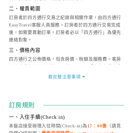
二、權責範圍
訂房者於四方通行交易之紀錄與相關作業，由四方通行
EasyTravel客服人員服務。訂房者於四方通行交易完成
後，如需要異動訂單，訂房者必以「四方通行」為優先
連絡對象。
三、價格內容
四方通行之公佈價格，包含房價、稅額及服務費。客房
價格隨季節及人文活動而異動，以選項「查詢空房與房
價」之當日價格為標準。
看完整注意事項
四、訂單異動
訂房成功後，訂房者如需異動內容，須於住房前在四方
通行「客服聯絡單」提出申辦，四方通行
恕不接受以電
訂房規則
話方式異動
訂單。
※非客服時間之申辦異動，皆為次日計算及辦理。
一、入住手續(Check in)
五、客服時間
本飯店接受辦理入住時間(Check-in)為
17：00後
（請見