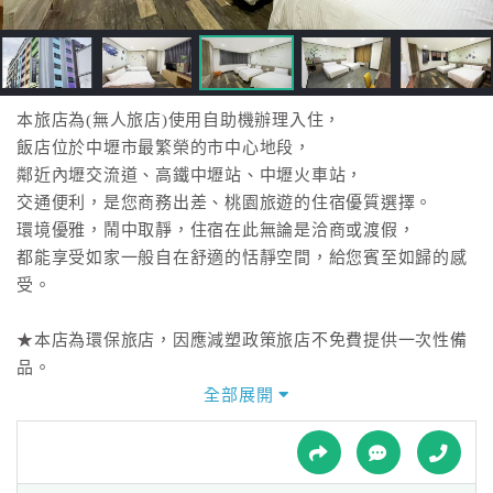
接
跟
飯
店
訂
本旅店為(無人旅店)使用自助機辦理入住，
房
飯店位於中壢市最繁榮的市中心地段，
HOT
鄰近內壢交流道、高鐵中壢站、中壢火車站，
交通便利，是您商務出差、桃園旅遊的住宿優質選擇。
環境優雅，鬧中取靜，住宿在此無論是洽商或渡假，
特
都能享受如家一般自在舒適的恬靜空間，給您賓至如歸的感
色
受。
民
宿
★本店為環保旅店，因應減塑政策旅店不免費提供一次性備
品。
全部展開
全
球
租
車