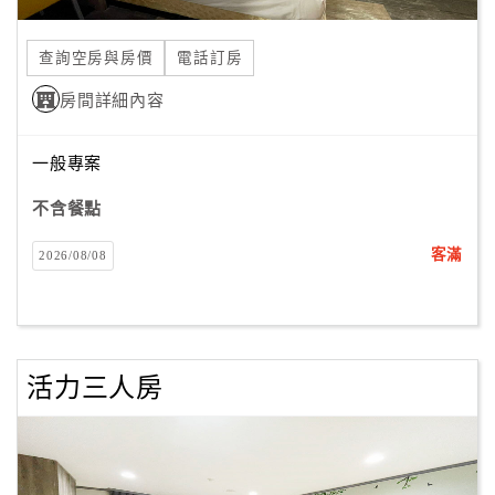
合
作
查詢空房與房價
電話訂房
提
房間詳細內容
案
一般專案
飯
店
不含餐點
合
客滿
2026/08/08
作
廠
商
活力三人房
合
作