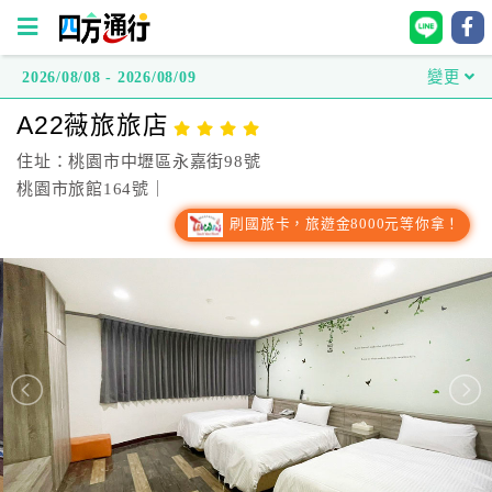
2026/08/08 - 2026/08/09
變更
四
A22薇旅旅店
方
通
住址：桃園市中壢區永嘉街98號
行
桃園市旅館164號｜
訂
刷國旅卡，旅遊金8000元等你拿！
房
台
灣
訂
房
直