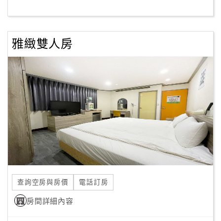
客
服
雅緻雙人房
聯
絡
單
Line
線
上
客
服
查詢空房與房價
電話訂房
紅
利
房間詳細內容
查
詢