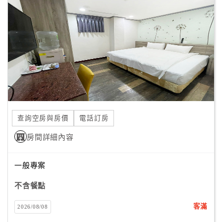
顧
客
滿
意
度
訂
單
查詢空房與房價
電話訂房
管
理
房間詳細內容
一般專案
會
員
不含餐點
帳
戶
客滿
2026/08/08