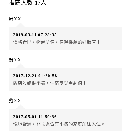
推薦人數
17
人
◎住房日1天前辦理者，訂單費用扣除總計100%為手續
費
周XX
◎住房日當日辦理者，訂單費用扣除總計100%為手續費
◎住房日當日不得辦理。
2019-03-11 07:28:35
◎住房日當日未辦理入住手續者，視同住房，已付訂單
價格合理，物超所值，值得推薦的好飯店！
之訂金將全額沒收。
五、天候因素
吳XX
住房當日遇颱風、地震等不可抗拒因素時（以氣象局發
布或飯店所在地縣市政府頒布狀況”停止上班上課”為判
2017-12-21 01:20:58
定準則），以致無法順利住房，訂房者可依飯店規定變
飯店設施很不錯，住宿享受更超值！
更住房日期或退費處理之。待飯店確認無誤後，可辦理
保留住宿權益或四方通行將
扣除訂單總額0%
為作業手續
費用，餘款退予訂房者。
戴XX
六、紅利點數/現金抵用券異動訂單說明
2017-05-01 11:50:36
環境舒適，非常適合有小孩的家庭前往入住。
成功付款後如因『個人因素』導致下述異動狀況，