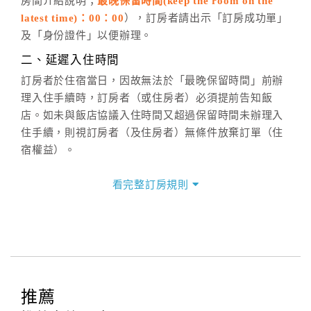
房間介紹說明；
最晚保留時間(keep the room on the
週一至週日，上午9:00～晚上6:00
latest time)：00：00
），訂房者請出示「訂房成功單」
六、聯絡方式
及「身份證件」以便辦理。
週一至週日：
客服聯絡單
、
LINE@
、電話：
二、延遲入住時間
(07)9682715 。
訂房者於住宿當日，因故無法於「最晚保留時間」前辦
理入住手續時，訂房者（或住房者）必須提前告知飯
店。如未與飯店協議入住時間又超過保留時間未辦理入
住手續，則視訂房者（及住房者）無條件放棄訂單（住
宿權益）。
三、退房手續(Check out)
看完整訂房規則
本飯店退房時間(Check-out)為 （
11：00前
），訂房者
與飯店之其他交易﹝如續住、加床、餐費、小費、電話
費...等﹞所發生之費用，必須與飯店現場結清。
四、取消訂單
訂房者因故取消訂單辦理退款，依下列標準申辦：
◎住房日14天前辦理者，訂單費用扣除總計0%為手續費
推薦
◎住房日7天前辦理者，訂單費用扣除總計50%為手續費