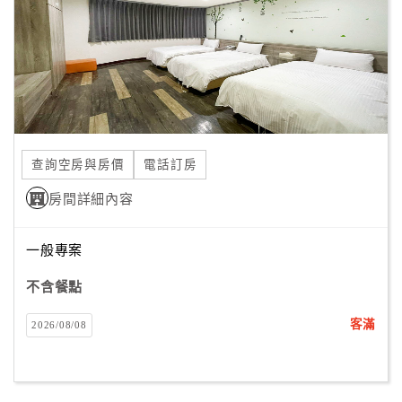
旅
伴
計
劃
商
品
查詢空房與房價
電話訂房
宣
傳
房間詳細內容
一般專案
不含餐點
客滿
2026/08/08