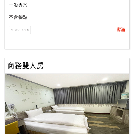
一般專案
不含餐點
訂
房
客滿
2026/08/08
Q&A
國
旅
商務雙人房
卡
訂
房
請
款
收
據