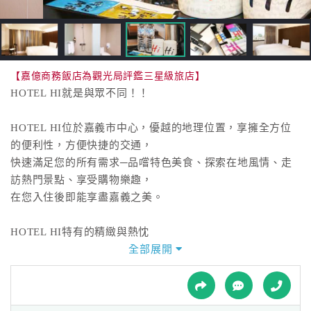
接
跟
飯
店
訂
【嘉億商務飯店為觀光局評鑑三星級旅店】
房
HOTEL HI就是與眾不同！！
HOT
HOTEL HI位於嘉義市中心，優越的地理位置，享擁全方位
的便利性，方便快捷的交通，
特
快速滿足您的所有需求─品嚐特色美食、探索在地風情、走
色
訪熱門景點、享受購物樂趣，
民
在您入住後即能享盡嘉義之美。
宿
HOTEL HI特有的精緻與熱忱
全部展開
全
在HOTEL HI的每個角落能感受前衛時尚的氛圍，享受高質
球
感的舒適設備，
租
車
帶給您度過歡愉愜意的一夜，我們看重每位賓客，