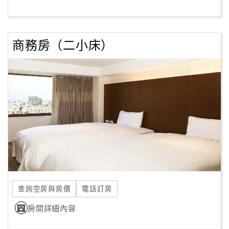
客
服
商務房（二小床）
聯
絡
單
Line
線
上
客
服
查詢空房與房價
電話訂房
紅
利
房間詳細內容
查
詢