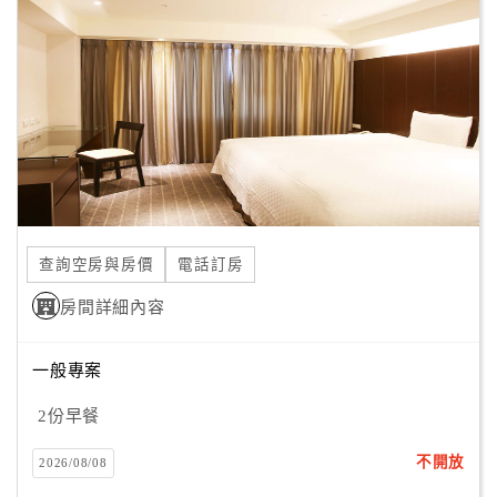
顧
客
滿
意
度
訂
單
查詢空房與房價
電話訂房
管
理
房間詳細內容
一般專案
會
員
2份早餐
帳
戶
不開放
2026/08/08