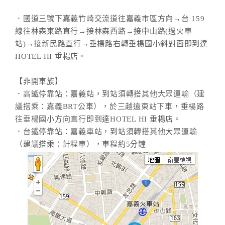
．國道三號下嘉義竹崎交流道往嘉義市區方向→台 159
線往林森東路直行→接林森西路→接中山路(過火車
站)→接新民路直行→垂楊路右轉垂楊國小斜對面即到達
HOTEL HI 垂楊店。
【非開車族】
．高鐵停靠站：嘉義站，到站須轉搭其他大眾運輸（建
議搭乘：嘉義BRT公車），於三越遠東站下車，垂楊路
往垂楊國小方向直行即到達HOTEL HI 垂楊店。
．台鐵停靠站：嘉義車站，到站須轉搭其他大眾運輸
（建議搭乘：計程車），車程約5分鐘