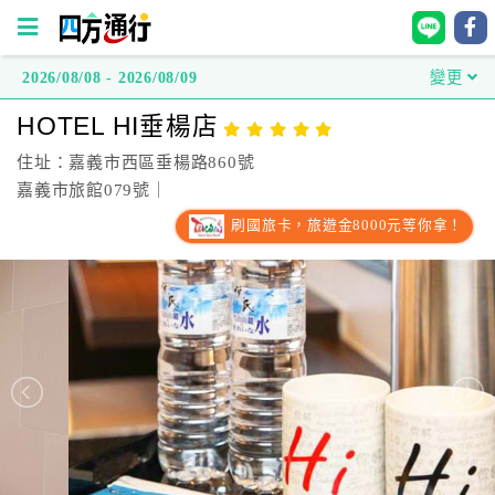
2026/08/08 - 2026/08/09
變更
四
HOTEL HI垂楊店
方
通
住址：嘉義市西區垂楊路860號
行
嘉義市旅館079號｜
訂
刷國旅卡，旅遊金8000元等你拿！
房
台
灣
訂
房
直