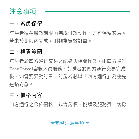
注意事項
一、客房保留
訂房者須在繳款期限內完成付款動作，方可保留客房。
若未於期限內完成，則視為無效訂單。
二、權責範圍
訂房者於四方通行交易之紀錄與相關作業，由四方通行
EasyTravel客服人員服務。訂房者於四方通行交易完成
後，如需要異動訂單，訂房者必以「四方通行」為優先
連絡對象。
三、價格內容
四方通行之公佈價格，包含房價、稅額及服務費。客房
價格隨季節及人文活動而異動，以選項「查詢空房與房
價」之當日價格為標準。
看完整注意事項
四、訂單異動