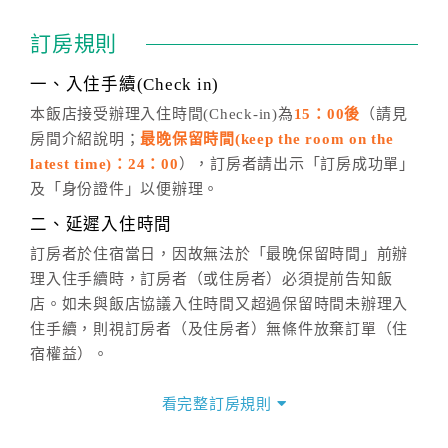
訂房成功後，訂房者如需異動內容，須於住房前在四方
通行「客服聯絡單」提出申辦，四方通行
恕不接受以電
訂房規則
話方式異動
訂單。
※非客服時間之申辦異動，皆為次日計算及辦理。
一、入住手續(Check in)
五、客服時間
本飯店接受辦理入住時間(Check-in)為
15：00後
（請見
房間介紹說明；
最晚保留時間(keep the room on the
週一至週日，上午9:00～晚上6:00
latest time)：24：00
），訂房者請出示「訂房成功單」
六、聯絡方式
及「身份證件」以便辦理。
週一至週日：
客服聯絡單
、
LINE@
、電話：
二、延遲入住時間
(07)9682715 。
訂房者於住宿當日，因故無法於「最晚保留時間」前辦
理入住手續時，訂房者（或住房者）必須提前告知飯
店。如未與飯店協議入住時間又超過保留時間未辦理入
住手續，則視訂房者（及住房者）無條件放棄訂單（住
宿權益）。
三、退房手續(Check out)
看完整訂房規則
本飯店退房時間(Check-out)為 （
11：00前
），訂房者
與飯店之其他交易﹝如續住、加床、餐費、小費、電話