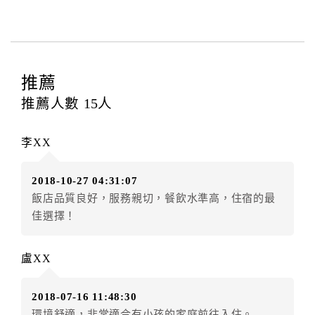
費...等﹞所發生之費用，必須與飯店現場結清。
四、訂單異動
訂房者應於
入住前8日
（不含入住當日）提出申辦，如未
提出申辦不得異動訂單。
推薦
每筆訂單異動限定
乙
次，限原訂飯店，異動完成後不得
推薦人數
15
人
辦理取消退款。
訂單異動後，訂單費用總計大於原訂單費用總計時，訂
李XX
房者應補足差額。（限原訂飯店）
訂單異動後，訂單費用總計小於原訂單費用總計時，訂
2018-10-27 04:31:07
房者不得要求退其差額。（限原訂飯店）
飯店品質良好，服務親切，餐飲水準高，住宿的最
五、保留住宿權益(保留住房)
佳選擇！
．訂房者因故辦理訂單異動，本飯店可接受
保留住宿金
額3個月
限原訂飯店），異動完成後不得辦理取消退款。
盧XX
（提出申辦日為保留起算日）
．訂房者使用「保留住宿金額」時，請注意！為避免飯
2018-07-16 11:48:30
店客滿，敬請及早計畫，如逾時未提出申辦，視同無條
環境舒適，非常適合有小孩的家庭前往入住。