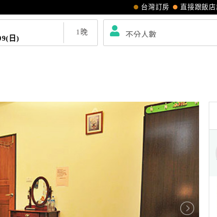
台灣訂房
直接跟飯店
1
晚
09(日)