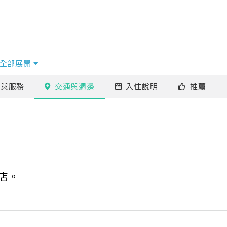
全部展開
施
與服務
交通
與週邊
入住
說明
推薦
店。