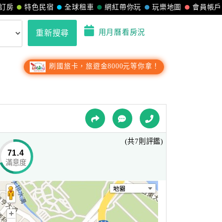
訂房
特色民宿
全球租車
網紅帶你玩
玩樂地圖
會員帳戶
用月曆看房況
重新搜尋
刷國旅卡，旅遊金8000元等你拿！
(共7則評鑑)
71.4
滿意度