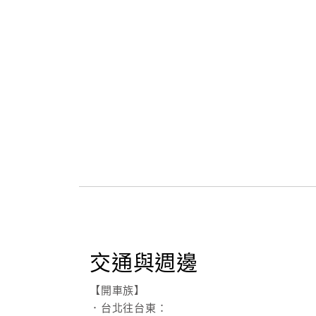
交通與週邊
【開車族】
．台北往台東：