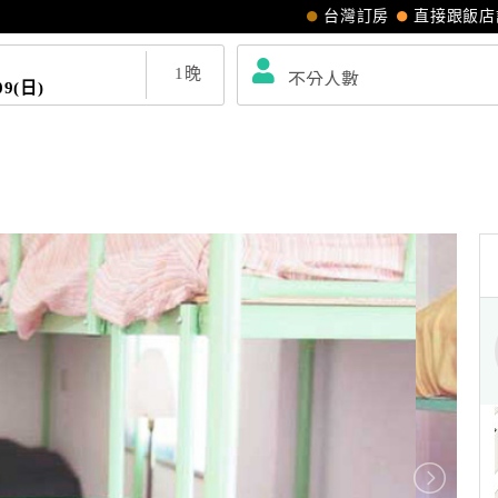
台灣訂房
直接跟飯店
1
晚
09(日)