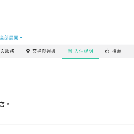
全部展開
施
與服務
交通
與週邊
入住
說明
推薦
店。