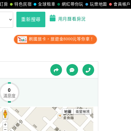
訂房
特色民宿
全球租車
網紅帶你玩
玩樂地圖
會員帳戶
用月曆看房況
重新搜尋
刷國旅卡，旅遊金8000元等你拿！
0
滿意度