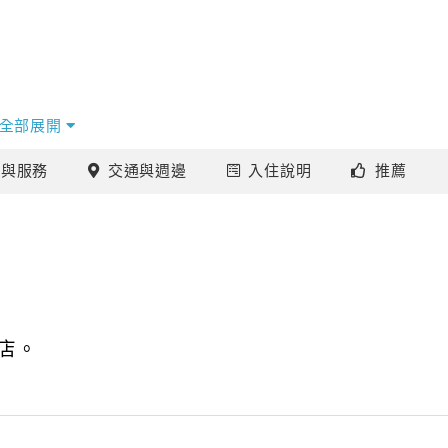
全部展開
施
與服務
交通
與週邊
入住
說明
推薦
店。