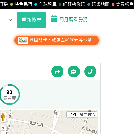
訂房
特色民宿
全球租車
網紅帶你玩
玩樂地圖
會員帳戶
用月曆看房況
重新搜尋
刷國旅卡，旅遊金8000元等你拿！
90
滿意度