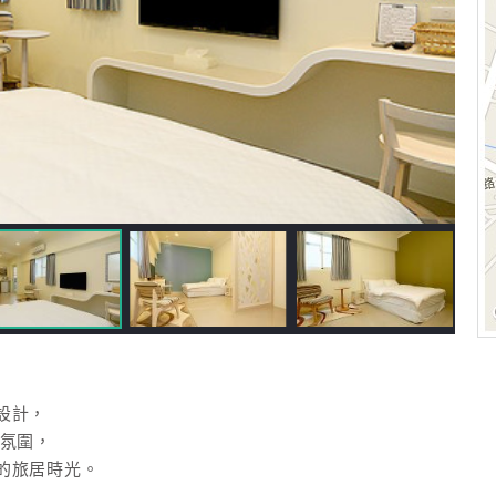
設計，
宿氛圍，
的旅居時光。