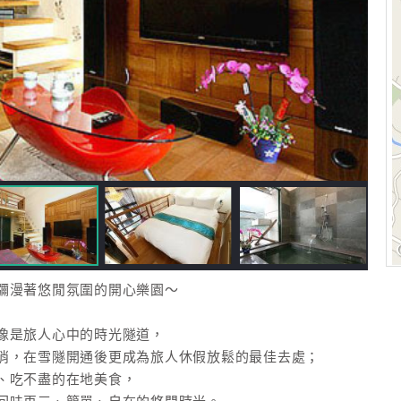
瀰漫著悠閒氛圍的開心樂園～
像是旅人心中的時光隧道，
消，在雪隧開通後更成為旅人休假放鬆的最佳去處；
、吃不盡的在地美食，