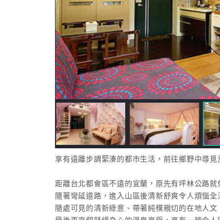
享有遠離步調緊湊的都市生活，前往鄉野中尋覓
距離台北都會區不遠的宜蘭，原先有坪林公路就
隨著彎延道路，進入山區後清新舒爽令人煩惱全
隨處可見的清新綠意、帶著純樸親切的在地人文