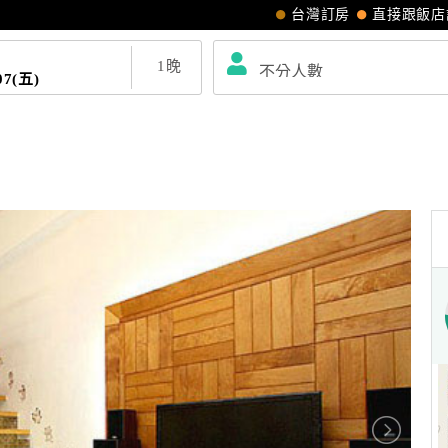
台灣訂房
直接跟飯店
1
晚
07(五)