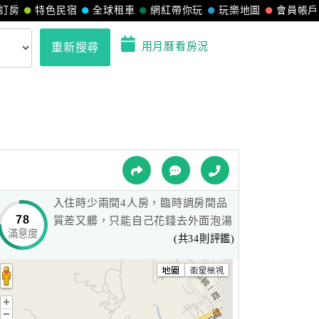
訂房
特色民宿
全球租車
網紅帶你玩
玩樂地圖
會員帳戶
用月曆看房況
重新搜尋
入住時少兩間4人房，臨時調房間品
78
質差又髒，只能自己花錢去外面泡湯
滿意度
(共34則評鑑)