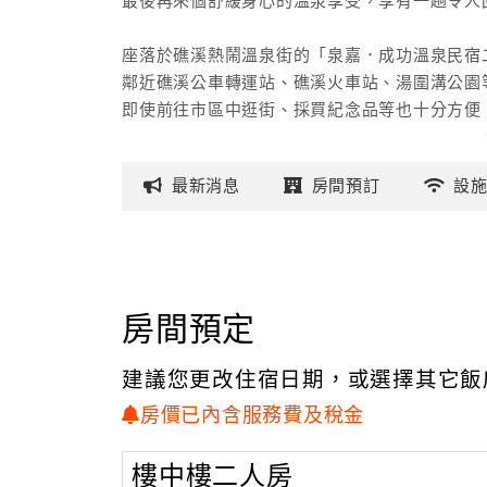
最後再來個舒緩身心的溫泉享受，享有一趟令人
座落於礁溪熱鬧溫泉街的「泉嘉．成功溫泉民宿
鄰近礁溪公車轉運站、礁溪火車站、湯圍溝公園
即使前往市區中逛街、採買紀念品等也十分方便
是您快樂假期、舒適享受的最佳選擇。
最新
消息
房間
預訂
設
「泉嘉．成功溫泉民宿二館」的套房設計色彩鮮
每間套房都充滿了現代時尚及年輕活力的時尚可
以柔和的粉紅色系、水藍色系置出浪漫與水藍大
套房內均設有泡湯浴池，輕鬆享受獨立私有的溫
房間預定
辦理入住：請於對面信義路53號辦理Check-in
建議您更改住宿日期，或選擇其它飯
房價已內含服務費及稅金
樓中樓二人房