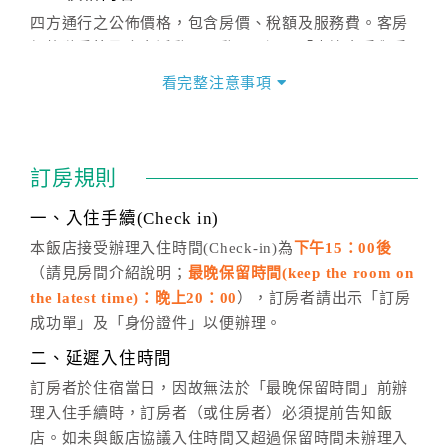
四方通行之公佈價格，包含房價、稅額及服務費。客房
價格隨季節及人文活動而異動，以選項「查詢空房與房
價」之當日價格為標準。
看完整注意事項
四、訂單異動
訂房成功後，訂房者如需異動內容，須於住房前在四方
通行「客服聯絡單」提出申辦，四方通行
恕不接受以電
訂房規則
話方式異動
訂單。
※非客服時間之申辦異動，皆為次日計算及辦理。
一、入住手續(Check in)
五、客服時間
本飯店接受辦理入住時間(Check-in)為
下午15：00後
（請見房間介紹說明；
最晚保留時間(keep the room on
週一至週日，上午9:00～晚上6:00
the latest time)：晚上20：00
），訂房者請出示「訂房
六、聯絡方式
成功單」及「身份證件」以便辦理。
週一至週日：
客服聯絡單
、
LINE@
、電話：
二、延遲入住時間
(07)9682715 。
訂房者於住宿當日，因故無法於「最晚保留時間」前辦
理入住手續時，訂房者（或住房者）必須提前告知飯
店。如未與飯店協議入住時間又超過保留時間未辦理入