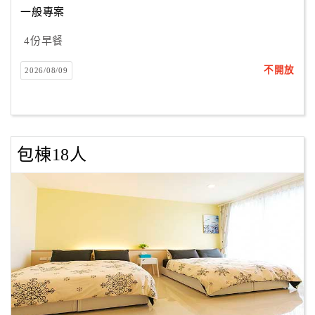
一般專案
4份早餐
訂
房
不開放
2026/08/09
Q&A
國
旅
包棟18人
卡
訂
房
請
款
收
據