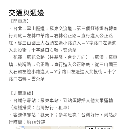
交通與週邊
【開車族】
．台北→雪山隧道→羅東交流道→第三個紅綠燈右轉直
行到底→左轉中華路→右轉公正路→直行進入公正路
底，從三山國王大石頭左邊小路進入→Y字路口左邊進
入北投街→十字路口右轉→雲朵朵
．花蓮→蘇花公路（往基隆、台北方向）→蘇澳→羅東
鎮→純精路→公正路→直行進入公正路底，從三山國王
大石頭左邊小路進入→Y字路口左邊進入北投街→十字
路口右轉→雲朵朵
【非開車族】
．台鐵停靠站：羅東車站，到站須轉搭其他大眾運輸
（建議搭乘：台灣好行、租車）
．客運停靠站：觀天下；參考班次：台灣好行，到站步
行時間：約10分鐘