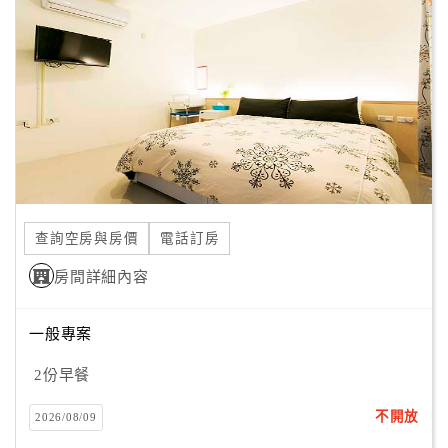
顧
客
滿
意
度
訂
單
查詢空房與房價
電話訂房
管
理
房間詳細內容
一般專案
會
員
2份早餐
帳
戶
不開放
2026/08/09