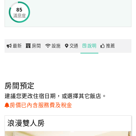
85
滿意度
網
紅
帶
你
最新
房間
設施
交通
說明
推薦
玩
玩
樂
地
房間預定
圖
建議您更改住宿日期，或選擇其它飯店。
顧
房價已內含服務費及稅金
客
服
浪漫雙人房
務