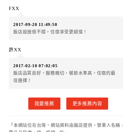
．訂房者因故辦理訂單異動，本飯店可接受
保留住宿金
FXX
額3個月
限原訂飯店），異動完成後不得辦理取消退款。
（提出申辦日為保留起算日）
2017-09-20 11:49:50
．訂房者使用「保留住宿金額」時，請注意！為避免飯
飯店設施很不錯，住宿享受更超值！
店客滿，敬請及早計畫，如逾時未提出申辦，視同無條
件放棄訂單（住宿權益）。 （限原訂飯店使用）
．每筆訂單異動限定乙次，限原訂飯店，異動完成後不
許XX
得辦理取消退款。
．訂單異動後，訂單費用總計大於原訂單費用總計時，
2017-02-10 07:02:05
訂房者應補足差額。 限原訂飯店
飯店品質良好，服務親切，餐飲水準高，住宿的最
．訂單異動後，訂單費用總計小於原訂單費用總計時，
佳選擇！
訂房者不得要求退其差額。限原訂飯店
六、取消訂單
我要推薦
更多推薦內容
訂房者因故取消訂單辦理退款，依下列標準申辦：
◎住房日7天前辦理者，訂單費用扣除總計0%為手續費
◎住房日4天前辦理者，訂單費用扣除總計25%為手續費
「本網站位在台灣，網站資料由飯店提供，營業人名稱 :
◎住房日1天前辦理者，訂單費用扣除總計45%為手續費