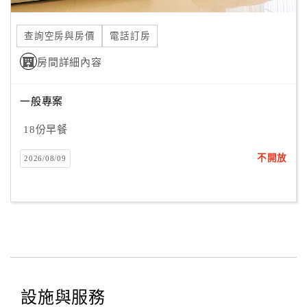
合
作
查詢空房與房價
電話訂房
提
房間詳細內容
案
一般專案
飯
店
18份早餐
合
不開放
2026/08/09
作
廠
商
合
作
設施與服務