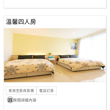
客
服
溫馨四人房
聯
絡
單
Line
線
上
客
服
查詢空房與房價
電話訂房
紅
利
房間詳細內容
查
詢