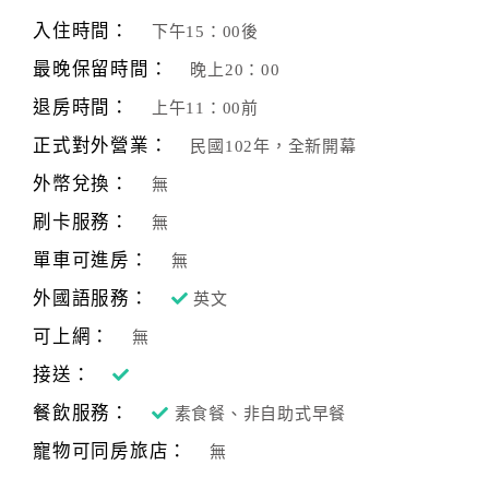
旅
伴
入住時間：
下午15：00後
計
最晚保留時間：
晚上20：00
劃
退房時間：
上午11：00前
正式對外營業：
民國102年，全新開幕
商
品
外幣兌換：
無
宣
刷卡服務：
無
傳
單車可進房：
無
外國語服務：
英文
可上網：
無
接送：
餐飲服務：
素食餐、非自助式早餐
寵物可同房旅店：
無