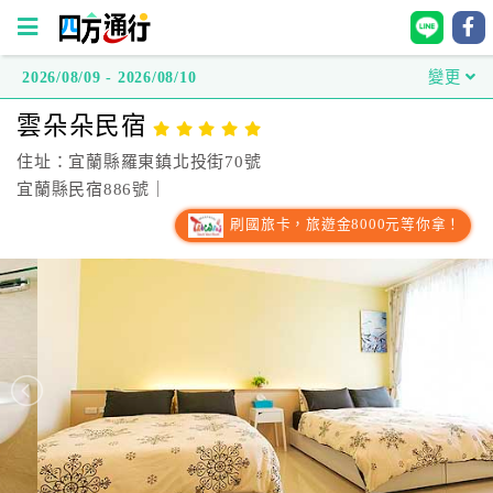
2026/08/09 - 2026/08/10
變更
四
雲朵朵民宿
方
通
住址：宜蘭縣羅東鎮北投街70號
行
宜蘭縣民宿886號｜
訂
刷國旅卡，旅遊金8000元等你拿！
房
台
灣
訂
房
直