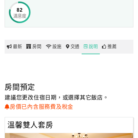
82
滿意度
網
紅
帶
你
最新
房間
設施
交通
說明
推薦
玩
玩
樂
地
房間預定
圖
建議您更改住宿日期，或選擇其它飯店。
顧
房價已內含服務費及稅金
客
服
溫馨雙人套房
務