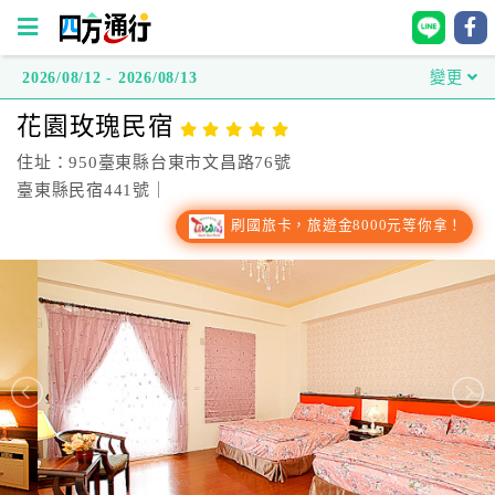
2026/08/12 - 2026/08/13
變更
四
花園玫瑰民宿
方
通
住址：950臺東縣台東市文昌路76號
行
臺東縣民宿441號｜
訂
刷國旅卡，旅遊金8000元等你拿！
房
台
灣
訂
房
直