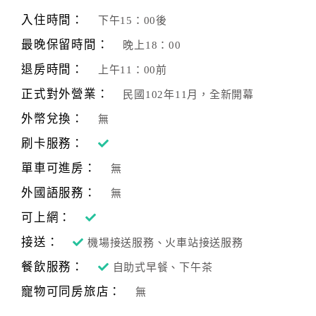
旅
伴
入住時間：
下午15：00後
計
最晚保留時間：
晚上18：00
劃
退房時間：
上午11：00前
正式對外營業：
民國102年11月，全新開幕
商
品
外幣兌換：
無
宣
刷卡服務：
傳
單車可進房：
無
外國語服務：
無
可上網：
接送：
機場接送服務、火車站接送服務
餐飲服務：
自助式早餐、下午茶
寵物可同房旅店：
無