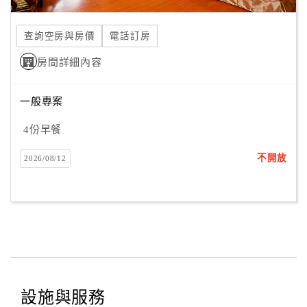
合
作
查詢空房與房價
電話訂房
提
房間詳細內容
案
一般專案
飯
店
4份早餐
合
不開放
2026/08/12
作
廠
商
合
作
設施與服務