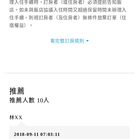
理入住手續時，訂房者（或住房者）必須提前告知飯
店。如未與飯店協議入住時間又超過保留時間未辦理入
住手續，則視訂房者（及住房者）無條件放棄訂單（住
宿權益）。
三、退房手續(Check out)
看完整訂房規則
本飯店退房時間(Check-out)為 （
上午11：00前
），訂
房者與飯店之其他交易﹝如續住、加床、餐費、小費、
電話費...等﹞所發生之費用，必須與飯店現場結清。
四、訂單異動
訂房者應於
入住前2日
（不含入住當日）提出申辦，如未
提出申辦不得異動訂單。
推薦
每筆訂單異動限定
乙
次，限原訂飯店，異動完成後不得
推薦人數
10
人
辦理取消退款。
訂單異動後，訂單費用總計大於原訂單費用總計時，訂
林XX
房者應補足差額。（限原訂飯店）
訂單異動後，訂單費用總計小於原訂單費用總計時，訂
2018-09-11 07:03:11
房者不得要求退其差額。（限原訂飯店）