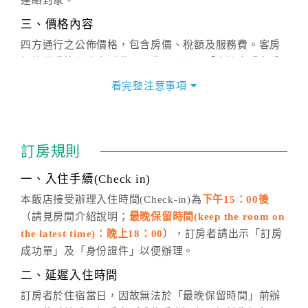
連絡對象。
三、價格內容
四方通行之公佈價格，包含房價、稅額及服務費。客房
價格隨季節及人文活動而異動，以選項「查詢空房與房
價」之當日價格為標準。
看完整注意事項
四、訂單異動
訂房成功後，訂房者如需異動內容，須於住房前在四方
通行「客服聯絡單」提出申辦，四方通行
恕不接受以電
訂房規則
話方式異動
訂單。
※非客服時間之申辦異動，皆為次日計算及辦理。
一、入住手續(Check in)
五、客服時間
本飯店接受辦理入住時間(Check-in)為
下午15：00後
（請見房間介紹說明；
最晚保留時間(keep the room on
週一至週日，上午9:00～晚上6:00
the latest time)：晚上18：00
），訂房者請出示「訂房
六、聯絡方式
成功單」及「身份證件」以便辦理。
週一至週日：
客服聯絡單
、
LINE@
、電話：
二、延遲入住時間
(07)9682715 。
訂房者於住宿當日，因故無法於「最晚保留時間」前辦