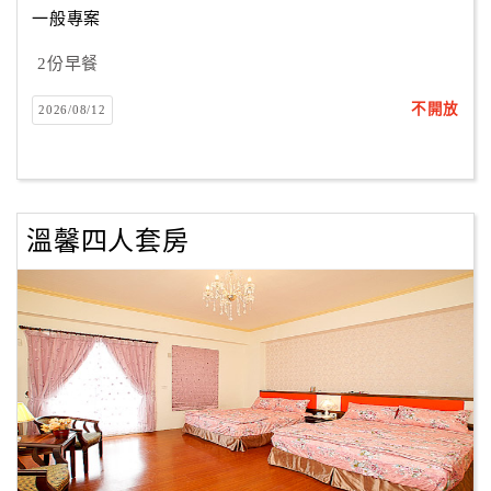
一般專案
2份早餐
訂
房
不開放
2026/08/12
Q&A
國
旅
溫馨四人套房
卡
訂
房
請
款
收
據