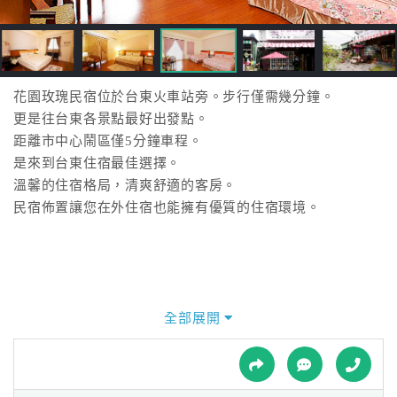
接
跟
飯
店
訂
花園玫瑰民宿位於台東火車站旁。步行僅需幾分鐘。
房
更是往台東各景點最好出發點。
HOT
距離市中心鬧區僅5分鐘車程。
是來到台東住宿最佳選擇。
溫馨的住宿格局，清爽舒適的客房。
特
民宿佈置讓您在外住宿也能擁有優質的住宿環境。
色
民
宿
全部展開
全
球
租
車