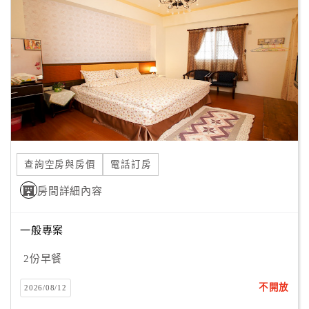
顧
客
滿
意
度
訂
單
查詢空房與房價
電話訂房
管
理
房間詳細內容
一般專案
會
員
2份早餐
帳
戶
不開放
2026/08/12