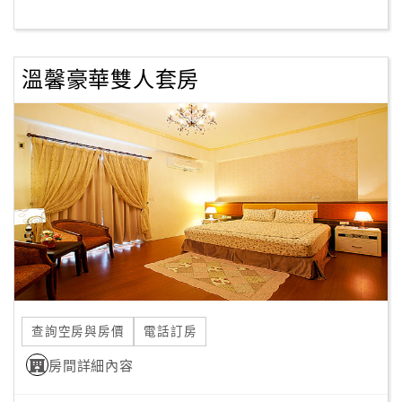
客
服
溫馨豪華雙人套房
聯
絡
單
Line
線
上
客
服
查詢空房與房價
電話訂房
紅
利
房間詳細內容
查
詢