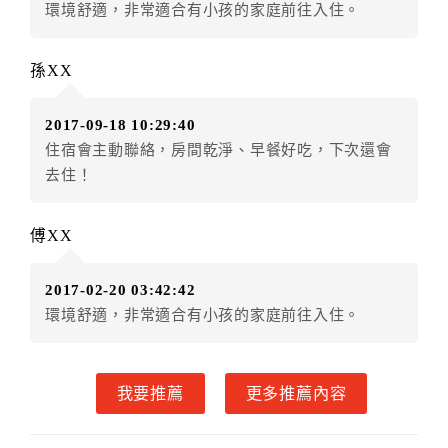
環境舒適，非常適合有小孩的家庭前往入住。
五、保留住宿權益(保留住房)
．訂房者因故辦理訂單異動，本飯店可接受
保留住宿金
孫XX
額3個月
限原訂飯店），異動完成後不得辦理取消退款。
（提出申辦日為保留起算日）
2017-09-18 10:29:40
．訂房者使用「保留住宿金額」時，請注意！為避免飯
住宿會主動聯絡，房間乾淨、早餐好吃，下次還會
店客滿，敬請及早計畫，如逾時未提出申辦，視同無條
去住！
件放棄訂單（住宿權益）。 （限原訂飯店使用）
．每筆訂單異動限定乙次，限原訂飯店，異動完成後不
得辦理取消退款。
傅XX
．訂單異動後，訂單費用總計大於原訂單費用總計時，
訂房者應補足差額。 限原訂飯店
2017-02-20 03:42:42
．訂單異動後，訂單費用總計小於原訂單費用總計時，
環境舒適，非常適合有小孩的家庭前往入住。
訂房者不得要求退其差額。限原訂飯店
六、取消訂單
我要推薦
更多推薦內容
訂房者因故取消訂單辦理退款，依下列標準申辦：
◎住房日7天前辦理者，訂單費用扣除總計0%為手續費
◎住房日4天前辦理者，訂單費用扣除總計25%為手續費